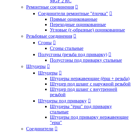
MGF 2 RC
Ремонтные соединения

Соединители ремонтные "ёлочка"

Прямые оцинкованные
Переходные оцинкованные
Угловые (г-образные) оцинкованные
Резьбовые соединения

Сгоны

Сгоны стальные
Полусгоны (резьба под приварку)

Полусгоны под приварку стальные
Штуцеры

Штуцеры

Штуцеры нержавеющие (ёрш + резьба)
Штуцер под шланг с наружной резьбой
Штуцер под шланг с внутренней
резьбой
Штуцеры под приварку

Штуцеры "ёрш" под приварку
стальные
Штуцеры под приварку нержавеющие
"ерш"
Соединители
