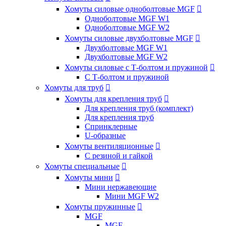
Хомуты силовые одноболтовые MGF

Одноболтовые MGF W1
Одноболтовые MGF W2
Хомуты силовые двухболтовые MGF

Двухболтовые MGF W1
Двухболтовые MGF W2
Хомуты силовые с Т-болтом и пружиной

С Т-болтом и пружиной
Хомуты для труб

Хомуты для крепления труб

Для крепления труб (комплект)
Для крепления труб
Спринклерные
U-образные
Хомуты вентиляционные

С резиной и гайкой
Хомуты специальные

Хомуты мини

Мини нержавеющие
Мини MGF W2
Хомуты пружинные

MGF
MGF