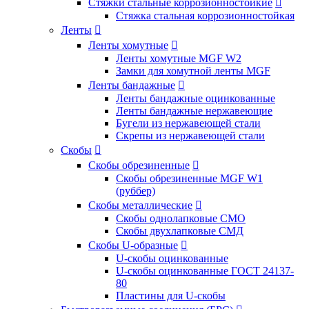
Стяжки стальные коррозионностойкие

Стяжка стальная коррозионностойкая
Ленты

Ленты хомутные

Ленты хомутные MGF W2
Замки для хомутной ленты MGF
Ленты бандажные

Ленты бандажные оцинкованные
Ленты бандажные нержавеющие
Бугели из нержавеющей стали
Скрепы из нержавеющей стали
Скобы

Скобы обрезиненные

Скобы обрезиненные MGF W1
(руббер)
Скобы металлические

Скобы однолапковые СМО
Скобы двухлапковые СМД
Скобы U-образные

U-скобы оцинкованные
U-скобы оцинкованные ГОСТ 24137-
80
Пластины для U-скобы