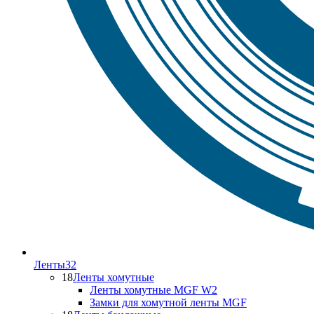
Ленты
32
18
Ленты хомутные
Ленты хомутные MGF W2
Замки для хомутной ленты MGF