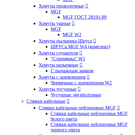
Хомуты проволочные

MGF
MGF ГОСТ 28191-89
Хомуты ушные

MGF
MGF W2
Хомуты пыльника Шруса

ШРУСа MGF W4 (комплект)
Хомуты глушителя

"Стремянка" W1
Хомуты разъемные

С рычажным замком
Хомуты с заземлением

Червячные с заземлением W2
Хомуты чугунные

Чугунные двухболтовые
Стяжки кабельные

Стяжки кабельные нейлоновые MGF

Стяжки кабельные нейлоновые MGF
белого цвета
Стяжки кабельные нейлоновые MGF
черного цвета