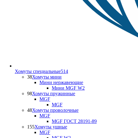
Хомуты специальные
514
38
Хомуты мини
Мини нержавеющие
Мини MGF W2
98
Хомуты пружинные
MGF
MGF
48
Хомуты проволочные
MGF
MGF ГОСТ 28191-89
155
Хомуты ушные
MGF
MGF W2