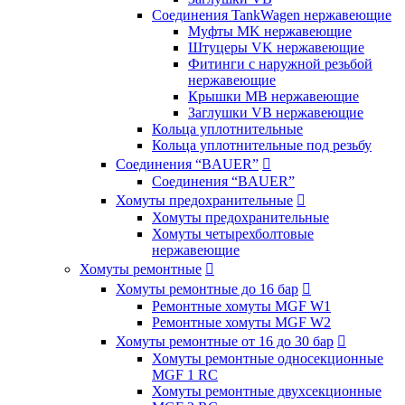
Соединения TankWagen нержавеющие
Муфты MK нержавеющие
Штуцеры VK нержавеющие
Фитинги с наружной резьбой
нержавеющие
Крышки MB нержавеющие
Заглушки VB нержавеющие
Кольца уплотнительные
Кольца уплотнительные под резьбу
Соединения “BAUER”

Соединения “BAUER”
Хомуты предохранительные

Хомуты предохранительные
Хомуты четырехболтовые
нержавеющие
Хомуты ремонтные

Хомуты ремонтные до 16 бар

Ремонтные хомуты MGF W1
Ремонтные хомуты MGF W2
Хомуты ремонтные от 16 до 30 бар

Хомуты ремонтные односекционные
MGF 1 RC
Хомуты ремонтные двухсекционные