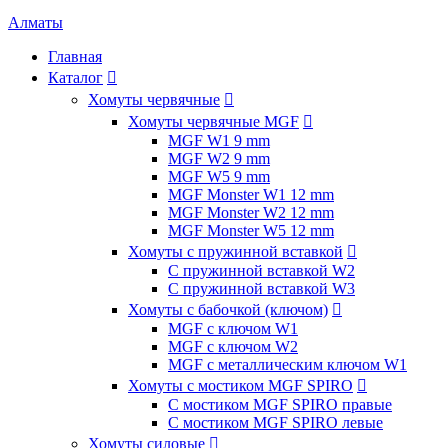
Алматы
Главная
Каталог

Хомуты червячные

Хомуты червячные MGF

MGF W1 9 mm
MGF W2 9 mm
MGF W5 9 mm
MGF Monster W1 12 mm
MGF Monster W2 12 mm
MGF Monster W5 12 mm
Хомуты с пружинной вставкой

С пружинной вставкой W2
С пружинной вставкой W3
Хомуты с бабочкой (ключом)

MGF с ключом W1
MGF с ключом W2
MGF с металлическим ключом W1
Хомуты с мостиком MGF SPIRO

С мостиком MGF SPIRO правые
С мостиком MGF SPIRO левые
Хомуты силовые
