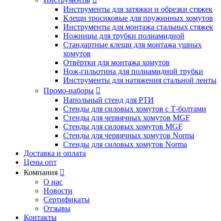
Инструменты для затяжки и обрезки стяжек
Клещи тросиковые для пружинных хомутов
Инструменты для монтажа стальных стяжек
Ножницы для трубки полиамидной
Стандартные клещи для монтажа ушных
хомутов
Отвёртки для монтажа хомутов
Нож-гильотина для полиамидной трубки
Инструменты для натяжения стальной ленты
Промо-наборы

Напольный стенд для РТИ
Стенды для силовых хомутов с Т-болтами
Стенды для червячных хомутов MGF
Стенды для силовых хомутов MGF
Стенды для червячных хомутов Norma
Стенды для силовых хомутов Norma
Доставка и оплата
Цены опт
Компания

О нас
Новости
Сертификаты
Отзывы
Контакты