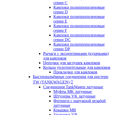
серии C
Камлоки полипропиленовые
серии D
Камлоки полипропиленовые
серии Е
Камлоки полипропиленовые
серии F
Камлоки полипропиленовые
серии DC
Камлоки полипропиленовые
серии DP
Рычаги с эксцентриками (кулачками)
для камлоков
Цепочки для заглушек камлоков
Кольца уплотнительные для камлоков
Прокладки для камлоков
Быстроразъёмные соединения для цистерн
TW (TANKWAGEN)

Соединения TankWagen латунные
Муфты MK латунные
Штуцеры VK латунные
Фитинги с наружной резьбой
латунные
Крышки MB
Заглушки VB