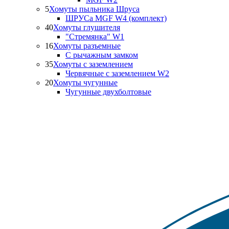
5
Хомуты пыльника Шруса
ШРУСа MGF W4 (комплект)
40
Хомуты глушителя
"Стремянка" W1
16
Хомуты разъемные
С рычажным замком
35
Хомуты с заземлением
Червячные с заземлением W2
20
Хомуты чугунные
Чугунные двухболтовые