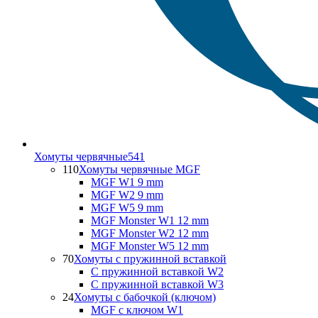
Хомуты червячные
541
110
Хомуты червячные MGF
MGF W1 9 mm
MGF W2 9 mm
MGF W5 9 mm
MGF Monster W1 12 mm
MGF Monster W2 12 mm
MGF Monster W5 12 mm
70
Хомуты с пружинной вставкой
С пружинной вставкой W2
С пружинной вставкой W3
24
Хомуты с бабочкой (ключом)
MGF с ключом W1