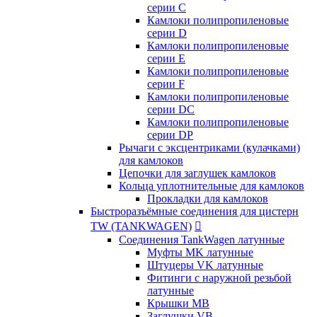
серии C
Камлоки полипропиленовые
серии D
Камлоки полипропиленовые
серии Е
Камлоки полипропиленовые
серии F
Камлоки полипропиленовые
серии DC
Камлоки полипропиленовые
серии DP
Рычаги с эксцентриками (кулачками)
для камлоков
Цепочки для заглушек камлоков
Кольца уплотнительные для камлоков
Прокладки для камлоков
Быстроразъёмные соединения для цистерн
TW (TANKWAGEN)

Соединения TankWagen латунные
Муфты MK латунные
Штуцеры VK латунные
Фитинги с наружной резьбой
латунные
Крышки MB
Заглушки VB