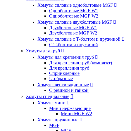
Хомуты силовые одноболтовые MGF

Одноболтовые MGF W1
Одноболтовые MGF W2
Хомуты силовые двухболтовые MGF

Двухболтовые MGF W1
Двухболтовые MGF W2
Хомуты силовые с Т-болтом и пружиной

С Т-болтом и пружиной
Хомуты для труб

Хомуты для крепления труб

Для крепления труб (комплект)
Для крепления труб
Спринклерные
U-образные
Хомуты вентиляционные

С резиной и гайкой
Хомуты специальные

Хомуты мини

Мини нержавеющие
Мини MGF W2
Хомуты пружинные

MGF
MGF