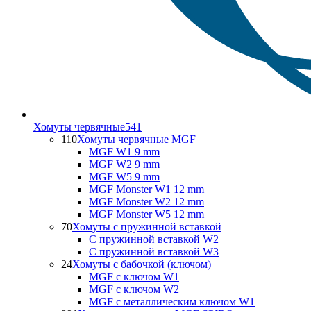
Хомуты червячные
541
110
Хомуты червячные MGF
MGF W1 9 mm
MGF W2 9 mm
MGF W5 9 mm
MGF Monster W1 12 mm
MGF Monster W2 12 mm
MGF Monster W5 12 mm
70
Хомуты с пружинной вставкой
С пружинной вставкой W2
С пружинной вставкой W3
24
Хомуты с бабочкой (ключом)
MGF с ключом W1
MGF с ключом W2
MGF с металлическим ключом W1