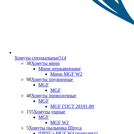
Хомуты специальные
514
38
Хомуты мини
Мини нержавеющие
Мини MGF W2
98
Хомуты пружинные
MGF
MGF
48
Хомуты проволочные
MGF
MGF ГОСТ 28191-89
155
Хомуты ушные
MGF
MGF W2
5
Хомуты пыльника Шруса
ШРУСа MGF W4 (комплект)