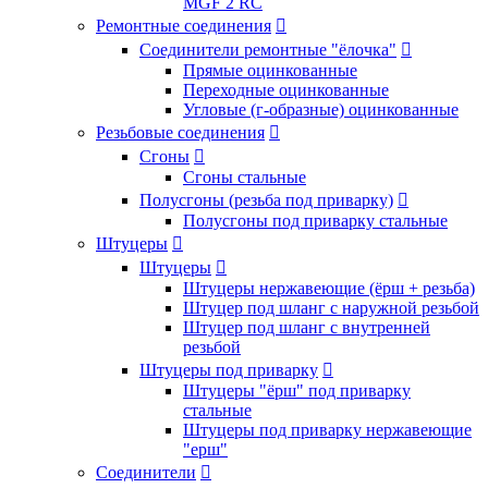
MGF 2 RC
Ремонтные соединения

Соединители ремонтные "ёлочка"

Прямые оцинкованные
Переходные оцинкованные
Угловые (г-образные) оцинкованные
Резьбовые соединения

Сгоны

Сгоны стальные
Полусгоны (резьба под приварку)

Полусгоны под приварку стальные
Штуцеры

Штуцеры

Штуцеры нержавеющие (ёрш + резьба)
Штуцер под шланг с наружной резьбой
Штуцер под шланг с внутренней
резьбой
Штуцеры под приварку

Штуцеры "ёрш" под приварку
стальные
Штуцеры под приварку нержавеющие
"ерш"
Соединители
