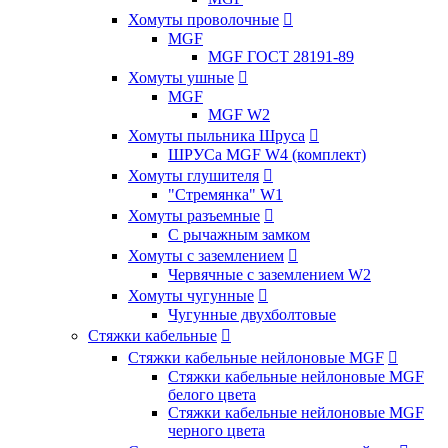
Хомуты проволочные

MGF
MGF ГОСТ 28191-89
Хомуты ушные

MGF
MGF W2
Хомуты пыльника Шруса

ШРУСа MGF W4 (комплект)
Хомуты глушителя

"Стремянка" W1
Хомуты разъемные

С рычажным замком
Хомуты с заземлением

Червячные с заземлением W2
Хомуты чугунные

Чугунные двухболтовые
Стяжки кабельные

Стяжки кабельные нейлоновые MGF

Стяжки кабельные нейлоновые MGF
белого цвета
Стяжки кабельные нейлоновые MGF
черного цвета