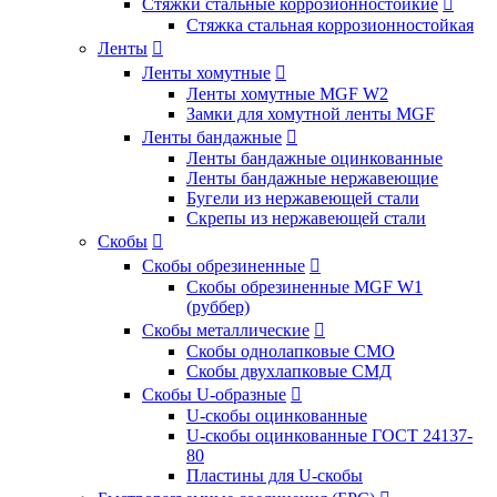
Стяжки стальные коррозионностойкие

Стяжка стальная коррозионностойкая
Ленты

Ленты хомутные

Ленты хомутные MGF W2
Замки для хомутной ленты MGF
Ленты бандажные

Ленты бандажные оцинкованные
Ленты бандажные нержавеющие
Бугели из нержавеющей стали
Скрепы из нержавеющей стали
Скобы

Скобы обрезиненные

Скобы обрезиненные MGF W1
(руббер)
Скобы металлические

Скобы однолапковые СМО
Скобы двухлапковые СМД
Скобы U-образные

U-скобы оцинкованные
U-скобы оцинкованные ГОСТ 24137-
80
Пластины для U-скобы