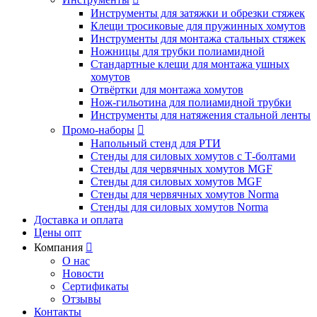
Инструменты для затяжки и обрезки стяжек
Клещи тросиковые для пружинных хомутов
Инструменты для монтажа стальных стяжек
Ножницы для трубки полиамидной
Стандартные клещи для монтажа ушных
хомутов
Отвёртки для монтажа хомутов
Нож-гильотина для полиамидной трубки
Инструменты для натяжения стальной ленты
Промо-наборы

Напольный стенд для РТИ
Стенды для силовых хомутов с Т-болтами
Стенды для червячных хомутов MGF
Стенды для силовых хомутов MGF
Стенды для червячных хомутов Norma
Стенды для силовых хомутов Norma
Доставка и оплата
Цены опт
Компания

О нас
Новости
Сертификаты
Отзывы
Контакты