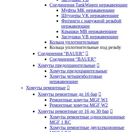
Соединения TankWagen нержавеющие
Муфты MK нержавеющие
Штуцеры VK нержавеющие
Фитинги с наружной резьбой
нержавеющие
Крышки MB нержавеющие
Заглушки VB нержавеющие
Кольца уплотнительные
Кольца уплотнительные под резьбу
Соединения “BAUER”

Соединения “BAUER”
Хомуты предохранительные

Хомуты предохранительные
Хомуты четырехболтовые
нержавеющие
Хомуты ремонтные

Хомуты ремонтные до 16 бар

Ремонтные хомуты MGF W1
Ремонтные хомуты MGF W2
Хомуты ремонтные от 16 до 30 бар

Хомуты ремонтные односекционные
MGF 1 RC
Хомуты ремонтные двухсекционные