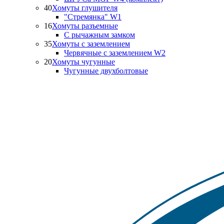
40
Хомуты глушителя
"Стремянка" W1
16
Хомуты разъемные
С рычажным замком
35
Хомуты с заземлением
Червячные с заземлением W2
20
Хомуты чугунные
Чугунные двухболтовые