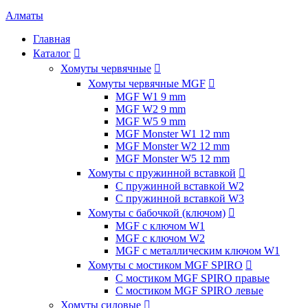
Алматы
Главная
Каталог

Хомуты червячные

Хомуты червячные MGF

MGF W1 9 mm
MGF W2 9 mm
MGF W5 9 mm
MGF Monster W1 12 mm
MGF Monster W2 12 mm
MGF Monster W5 12 mm
Хомуты с пружинной вставкой

С пружинной вставкой W2
С пружинной вставкой W3
Хомуты с бабочкой (ключом)

MGF с ключом W1
MGF с ключом W2
MGF с металлическим ключом W1
Хомуты с мостиком MGF SPIRO

С мостиком MGF SPIRO правые
С мостиком MGF SPIRO левые
Хомуты силовые
