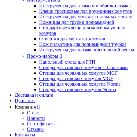
Инструменты для затяжки и обрезки стяжек
Клещи тросиковые для пружинных хомутов
Инструменты для монтажа стальных стяжек
Ножницы для трубки полиамидной
Стандартные клещи для монтажа ушных
хомутов
Отвёртки для монтажа хомутов
Нож-гильотина для полиамидной трубки
Инструменты для натяжения стальной ленты
Промо-наборы

Напольный стенд для РТИ
Стенды для силовых хомутов с Т-болтами
Стенды для червячных хомутов MGF
Стенды для силовых хомутов MGF
Стенды для червячных хомутов Norma
Стенды для силовых хомутов Norma
Доставка и оплата
Цены опт
Компания

О нас
Новости
Сертификаты
Отзывы
Контакты