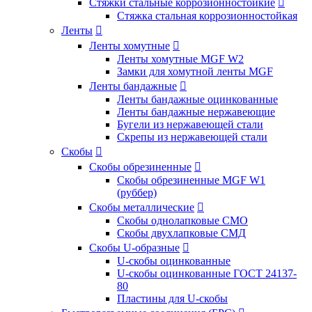
Стяжки стальные коррозионностойкие

Стяжка стальная коррозионностойкая
Ленты

Ленты хомутные

Ленты хомутные MGF W2
Замки для хомутной ленты MGF
Ленты бандажные

Ленты бандажные оцинкованные
Ленты бандажные нержавеющие
Бугели из нержавеющей стали
Скрепы из нержавеющей стали
Скобы

Скобы обрезиненные

Скобы обрезиненные MGF W1
(руббер)
Скобы металлические

Скобы однолапковые СМО
Скобы двухлапковые СМД
Скобы U-образные

U-скобы оцинкованные
U-скобы оцинкованные ГОСТ 24137-
80
Пластины для U-скобы