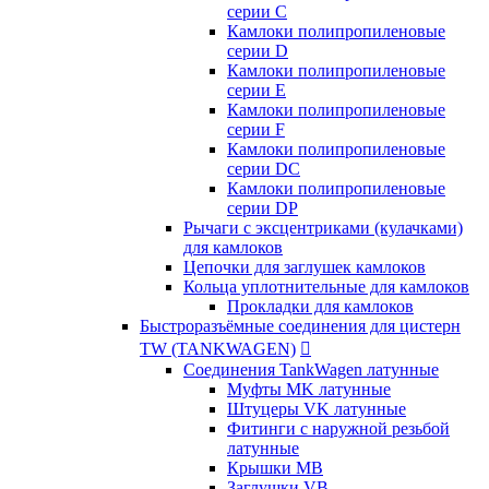
серии C
Камлоки полипропиленовые
серии D
Камлоки полипропиленовые
серии Е
Камлоки полипропиленовые
серии F
Камлоки полипропиленовые
серии DC
Камлоки полипропиленовые
серии DP
Рычаги с эксцентриками (кулачками)
для камлоков
Цепочки для заглушек камлоков
Кольца уплотнительные для камлоков
Прокладки для камлоков
Быстроразъёмные соединения для цистерн
TW (TANKWAGEN)

Соединения TankWagen латунные
Муфты MK латунные
Штуцеры VK латунные
Фитинги с наружной резьбой
латунные
Крышки MB
Заглушки VB