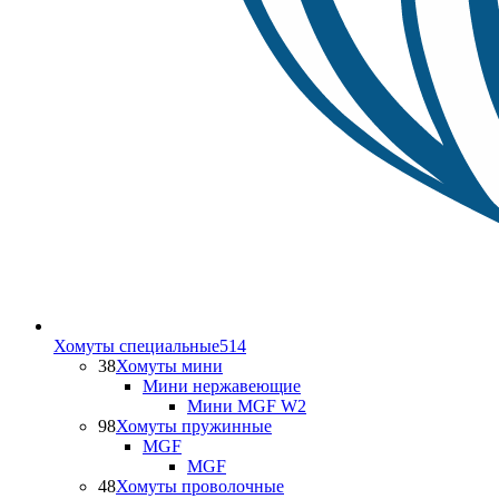
Хомуты специальные
514
38
Хомуты мини
Мини нержавеющие
Мини MGF W2
98
Хомуты пружинные
MGF
MGF
48
Хомуты проволочные