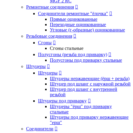
MGF 2 RC
Ремонтные соединения

Соединители ремонтные "ёлочка"

Прямые оцинкованные
Переходные оцинкованные
Угловые (г-образные) оцинкованные
Резьбовые соединения

Сгоны

Сгоны стальные
Полусгоны (резьба под приварку)

Полусгоны под приварку стальные
Штуцеры

Штуцеры

Штуцеры нержавеющие (ёрш + резьба)
Штуцер под шланг с наружной резьбой
Штуцер под шланг с внутренней
резьбой
Штуцеры под приварку

Штуцеры "ёрш" под приварку
стальные
Штуцеры под приварку нержавеющие
"ерш"
Соединители
