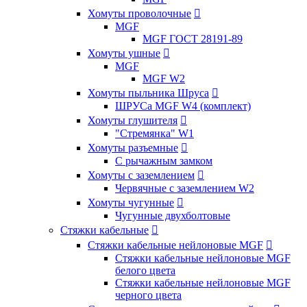
Хомуты проволочные

MGF
MGF ГОСТ 28191-89
Хомуты ушные

MGF
MGF W2
Хомуты пыльника Шруса

ШРУСа MGF W4 (комплект)
Хомуты глушителя

"Стремянка" W1
Хомуты разъемные

С рычажным замком
Хомуты с заземлением

Червячные с заземлением W2
Хомуты чугунные

Чугунные двухболтовые
Стяжки кабельные

Стяжки кабельные нейлоновые MGF

Стяжки кабельные нейлоновые MGF
белого цвета
Стяжки кабельные нейлоновые MGF
черного цвета