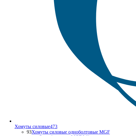
Хомуты силовые
473
93
Хомуты силовые одноболтовые MGF