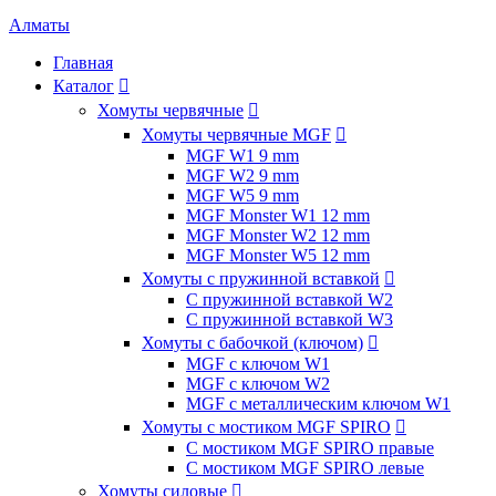
Алматы
Главная
Каталог

Хомуты червячные

Хомуты червячные MGF

MGF W1 9 mm
MGF W2 9 mm
MGF W5 9 mm
MGF Monster W1 12 mm
MGF Monster W2 12 mm
MGF Monster W5 12 mm
Хомуты с пружинной вставкой

С пружинной вставкой W2
С пружинной вставкой W3
Хомуты с бабочкой (ключом)

MGF с ключом W1
MGF с ключом W2
MGF с металлическим ключом W1
Хомуты с мостиком MGF SPIRO

С мостиком MGF SPIRO правые
С мостиком MGF SPIRO левые
Хомуты силовые
