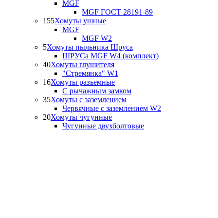
MGF
MGF ГОСТ 28191-89
155
Хомуты ушные
MGF
MGF W2
5
Хомуты пыльника Шруса
ШРУСа MGF W4 (комплект)
40
Хомуты глушителя
"Стремянка" W1
16
Хомуты разъемные
С рычажным замком
35
Хомуты с заземлением
Червячные с заземлением W2
20
Хомуты чугунные
Чугунные двухболтовые