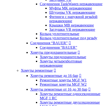
Соединения TankWagen нержавеющие
Муфты MK нержавеющие
Штуцеры VK нержавеющие
Фитинги с наружной резьбой
нержавеющие
Крышки MB нержавеющие
Заглушки VB нержавеющие
Кольца уплотнительные
Кольца уплотнительные под резьбу
Соединения “BAUER”

Соединения “BAUER”
Хомуты предохранительные

Хомуты предохранительные
Хомуты четырехболтовые
нержавеющие
Хомуты ремонтные

Хомуты ремонтные до 16 бар

Ремонтные хомуты MGF W1
Ремонтные хомуты MGF W2
Хомуты ремонтные от 16 до 30 бар

Хомуты ремонтные односекционные
MGF 1 RC
Хомуты ремонтные двухсекционные