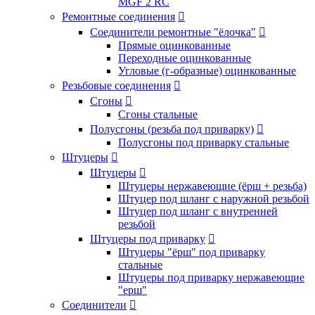
MGF 2 RC
Ремонтные соединения

Соединители ремонтные "ёлочка"

Прямые оцинкованные
Переходные оцинкованные
Угловые (г-образные) оцинкованные
Резьбовые соединения

Сгоны

Сгоны стальные
Полусгоны (резьба под приварку)

Полусгоны под приварку стальные
Штуцеры

Штуцеры

Штуцеры нержавеющие (ёрш + резьба)
Штуцер под шланг с наружной резьбой
Штуцер под шланг с внутренней
резьбой
Штуцеры под приварку

Штуцеры "ёрш" под приварку
стальные
Штуцеры под приварку нержавеющие
"ерш"
Соединители
