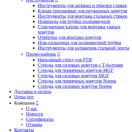
Инструменты для затяжки и обрезки стяжек
Клещи тросиковые для пружинных хомутов
Инструменты для монтажа стальных стяжек
Ножницы для трубки полиамидной
Стандартные клещи для монтажа ушных
хомутов
Отвёртки для монтажа хомутов
Нож-гильотина для полиамидной трубки
Инструменты для натяжения стальной ленты
Промо-наборы

Напольный стенд для РТИ
Стенды для силовых хомутов с Т-болтами
Стенды для червячных хомутов MGF
Стенды для силовых хомутов MGF
Стенды для червячных хомутов Norma
Стенды для силовых хомутов Norma
Доставка и оплата
Цены опт
Компания

О нас
Новости
Сертификаты
Отзывы
Контакты