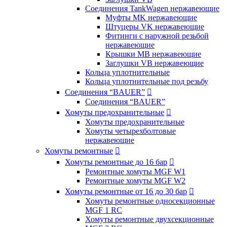
Соединения TankWagen нержавеющие
Муфты MK нержавеющие
Штуцеры VK нержавеющие
Фитинги с наружной резьбой
нержавеющие
Крышки MB нержавеющие
Заглушки VB нержавеющие
Кольца уплотнительные
Кольца уплотнительные под резьбу
Соединения “BAUER”

Соединения “BAUER”
Хомуты предохранительные

Хомуты предохранительные
Хомуты четырехболтовые
нержавеющие
Хомуты ремонтные

Хомуты ремонтные до 16 бар

Ремонтные хомуты MGF W1
Ремонтные хомуты MGF W2
Хомуты ремонтные от 16 до 30 бар

Хомуты ремонтные односекционные
MGF 1 RC
Хомуты ремонтные двухсекционные