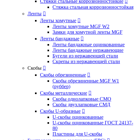
Стяжки стальные коррозионностойкие

Стяжка стальная коррозионностойкая
Ленты

Ленты хомутные

Ленты хомутные MGF W2
Замки для хомутной ленты MGF
Ленты бандажные

Ленты бандажные оцинкованные
Ленты бандажные нержавеющие
Бугели из нержавеющей стали
Скрепы из нержавеющей стали
Скобы

Скобы обрезиненные

Скобы обрезиненные MGF W1
(руббер)
Скобы металлические

Скобы однолапковые СМО
Скобы двухлапковые СМД
Скобы U-образные

U-скобы оцинкованные
U-скобы оцинкованные ГОСТ 24137-
80
Пластины для U-скобы