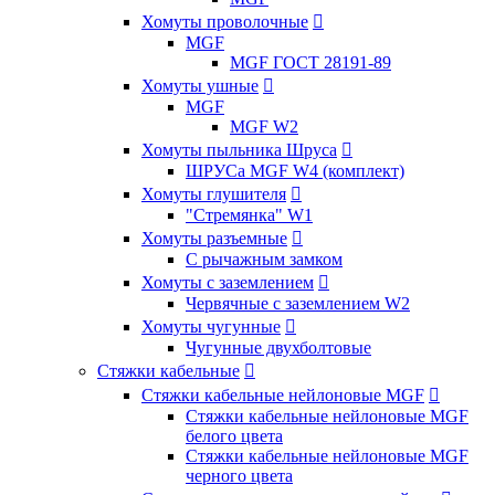
Хомуты проволочные

MGF
MGF ГОСТ 28191-89
Хомуты ушные

MGF
MGF W2
Хомуты пыльника Шруса

ШРУСа MGF W4 (комплект)
Хомуты глушителя

"Стремянка" W1
Хомуты разъемные

С рычажным замком
Хомуты с заземлением

Червячные с заземлением W2
Хомуты чугунные

Чугунные двухболтовые
Стяжки кабельные

Стяжки кабельные нейлоновые MGF

Стяжки кабельные нейлоновые MGF
белого цвета
Стяжки кабельные нейлоновые MGF
черного цвета