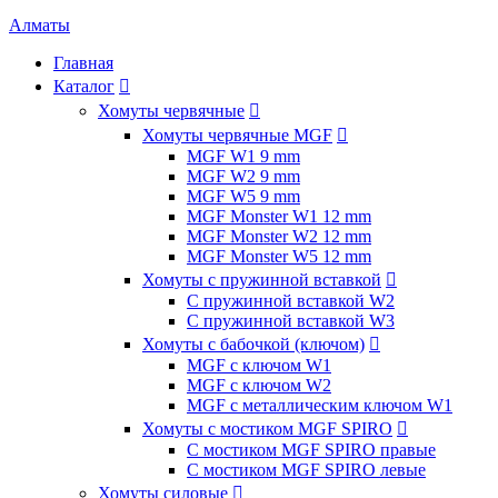
Алматы
Главная
Каталог

Хомуты червячные

Хомуты червячные MGF

MGF W1 9 mm
MGF W2 9 mm
MGF W5 9 mm
MGF Monster W1 12 mm
MGF Monster W2 12 mm
MGF Monster W5 12 mm
Хомуты с пружинной вставкой

С пружинной вставкой W2
С пружинной вставкой W3
Хомуты с бабочкой (ключом)

MGF с ключом W1
MGF с ключом W2
MGF с металлическим ключом W1
Хомуты с мостиком MGF SPIRO

С мостиком MGF SPIRO правые
С мостиком MGF SPIRO левые
Хомуты силовые
