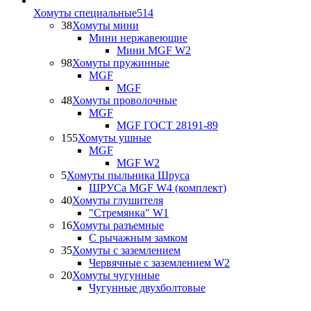
Хомуты специальные
514
38
Хомуты мини
Мини нержавеющие
Мини MGF W2
98
Хомуты пружинные
MGF
MGF
48
Хомуты проволочные
MGF
MGF ГОСТ 28191-89
155
Хомуты ушные
MGF
MGF W2
5
Хомуты пыльника Шруса
ШРУСа MGF W4 (комплект)
40
Хомуты глушителя
"Стремянка" W1
16
Хомуты разъемные
С рычажным замком
35
Хомуты с заземлением
Червячные с заземлением W2
20
Хомуты чугунные
Чугунные двухболтовые