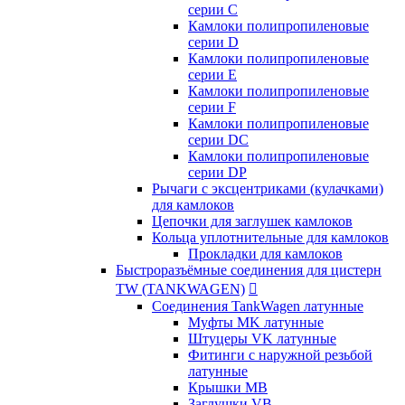
серии C
Камлоки полипропиленовые
серии D
Камлоки полипропиленовые
серии Е
Камлоки полипропиленовые
серии F
Камлоки полипропиленовые
серии DC
Камлоки полипропиленовые
серии DP
Рычаги с эксцентриками (кулачками)
для камлоков
Цепочки для заглушек камлоков
Кольца уплотнительные для камлоков
Прокладки для камлоков
Быстроразъёмные соединения для цистерн
TW (TANKWAGEN)

Соединения TankWagen латунные
Муфты MK латунные
Штуцеры VK латунные
Фитинги с наружной резьбой
латунные
Крышки MB
Заглушки VB