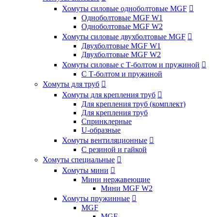
Хомуты силовые одноболтовые MGF

Одноболтовые MGF W1
Одноболтовые MGF W2
Хомуты силовые двухболтовые MGF

Двухболтовые MGF W1
Двухболтовые MGF W2
Хомуты силовые с Т-болтом и пружиной

С Т-болтом и пружиной
Хомуты для труб

Хомуты для крепления труб

Для крепления труб (комплект)
Для крепления труб
Спринклерные
U-образные
Хомуты вентиляционные

С резиной и гайкой
Хомуты специальные

Хомуты мини

Мини нержавеющие
Мини MGF W2
Хомуты пружинные

MGF
MGF