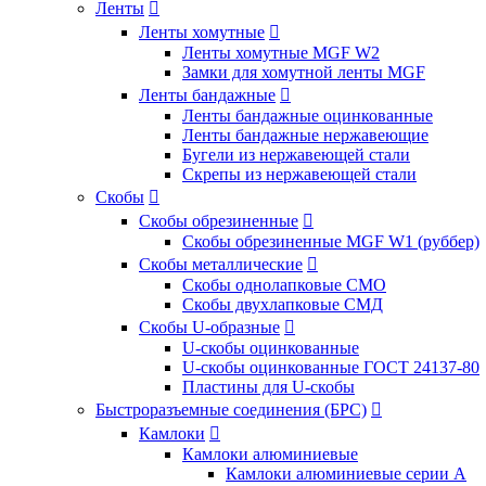
Ленты

Ленты хомутные

Ленты хомутные MGF W2
Замки для хомутной ленты MGF
Ленты бандажные

Ленты бандажные оцинкованные
Ленты бандажные нержавеющие
Бугели из нержавеющей стали
Скрепы из нержавеющей стали
Скобы

Скобы обрезиненные

Скобы обрезиненные MGF W1 (руббер)
Скобы металлические

Скобы однолапковые СМО
Скобы двухлапковые СМД
Скобы U-образные

U-скобы оцинкованные
U-скобы оцинкованные ГОСТ 24137-80
Пластины для U-скобы
Быстроразъемные соединения (БРС)

Камлоки

Камлоки алюминиевые
Камлоки алюминиевые серии А