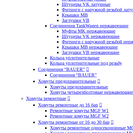
Штуцеры VK латунные
Фитинги с наружной резьбой лат
Крышки MB
Заглушки VB
Соединения TankWagen нержавеющие
Муфты MK нержавеющие
Штуцеры VK нержавеющие
Фитинги с наружной резьбой не
Крышки MB нержавеющие
Заглушки VB нержавеющие
Кольца уплотнительные
Кольца уплотнительные под резьбу
Соединения “BAUER”

Соединения “BAUER”
Хомуты предохранительные

Хомуты предохранительные
Хомуты четырехболтовые нержавеющие
Хомуты ремонтные

Хомуты ремонтные до 16 бар

Ремонтные хомуты MGF W1
Ремонтные хомуты MGF W2
Хомуты ремонтные от 16 до 30 бар

Хомуты ремонтные односекционные M