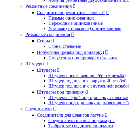
Хомуты ремонтные двухсекционные M
Ремонтные соединения

Соединители ремонтные "ёлочка"

Прямые оцинкованные
Переходные оцинкованные
Угловые (г-образные) оцинкованные
Резьбовые соединения

Сгоны

Сгоны стальные
Полусгоны (резьба под приварку)

Полусгоны под приварку стальные
Штуцеры

Штуцеры

Штуцеры нержавеющие (ёрш + резьба)
Штуцер под шланг с наружной резьбой
Штуцер под шланг с внутренней резьбо
Штуцеры под приварку

Штуцеры "ёрш" под приварку стальные
Штуцеры под приварку нержавеющие "
Соединители

Соединители для шлангов латунь

Соединители шланга под хомуты
T-образные соединители шланга