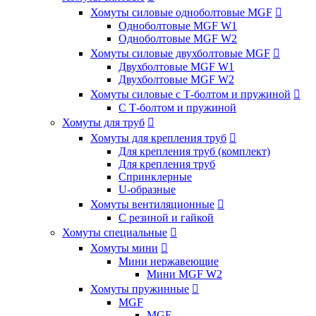
Хомуты силовые одноболтовые MGF

Одноболтовые MGF W1
Одноболтовые MGF W2
Хомуты силовые двухболтовые MGF

Двухболтовые MGF W1
Двухболтовые MGF W2
Хомуты силовые с Т-болтом и пружиной

С Т-болтом и пружиной
Хомуты для труб

Хомуты для крепления труб

Для крепления труб (комплект)
Для крепления труб
Спринклерные
U-образные
Хомуты вентиляционные

С резиной и гайкой
Хомуты специальные

Хомуты мини

Мини нержавеющие
Мини MGF W2
Хомуты пружинные

MGF
MGF