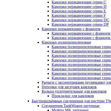
Камлоки нержавеющие серии C
Камлоки нержавеющие серии D
Камлоки нержавеющие серии E
Камлоки нержавеющие серии F
Камлоки нержавеющие серии DC
Камлоки нержавеющие серии DP
Камлоки нержавеющие с фланцем
Камлоки нержавеющие с фланцем
Камлоки нержавеющие с фланцем
Камлоки полипропиленовые
Камлоки полипропиленовые сери
Камлоки полипропиленовые сери
Камлоки полипропиленовые сери
Камлоки полипропиленовые сери
Камлоки полипропиленовые сери
Камлоки полипропиленовые сери
Камлоки полипропиленовые сери
Камлоки полипропиленовые сери
Рычаги с эксцентриками (кулачками) дл
Цепочки для заглушек камлоков
Кольца уплотнительные для камлоков
Прокладки для камлоков
Быстроразъёмные соединения для цистерн
Соединения TankWagen латунные
Муфты MK латунные