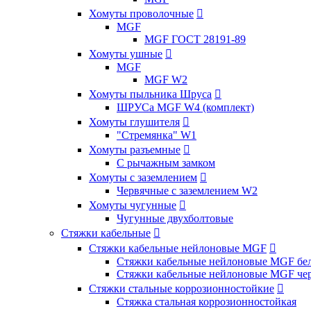
Хомуты проволочные

MGF
MGF ГОСТ 28191-89
Хомуты ушные

MGF
MGF W2
Хомуты пыльника Шруса

ШРУСа MGF W4 (комплект)
Хомуты глушителя

"Стремянка" W1
Хомуты разъемные

С рычажным замком
Хомуты с заземлением

Червячные с заземлением W2
Хомуты чугунные

Чугунные двухболтовые
Стяжки кабельные

Стяжки кабельные нейлоновые MGF

Стяжки кабельные нейлоновые MGF бел
Стяжки кабельные нейлоновые MGF чер
Стяжки стальные коррозионностойкие

Стяжка стальная коррозионностойкая