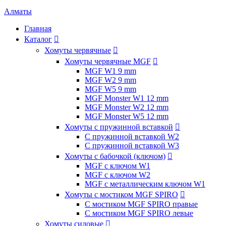
Алматы
Главная
Каталог

Хомуты червячные

Хомуты червячные MGF

MGF W1 9 mm
MGF W2 9 mm
MGF W5 9 mm
MGF Monster W1 12 mm
MGF Monster W2 12 mm
MGF Monster W5 12 mm
Хомуты с пружинной вставкой

С пружинной вставкой W2
С пружинной вставкой W3
Хомуты с бабочкой (ключом)

MGF с ключом W1
MGF с ключом W2
MGF с металлическим ключом W1
Хомуты с мостиком MGF SPIRO

С мостиком MGF SPIRO правые
С мостиком MGF SPIRO левые
Хомуты силовые
