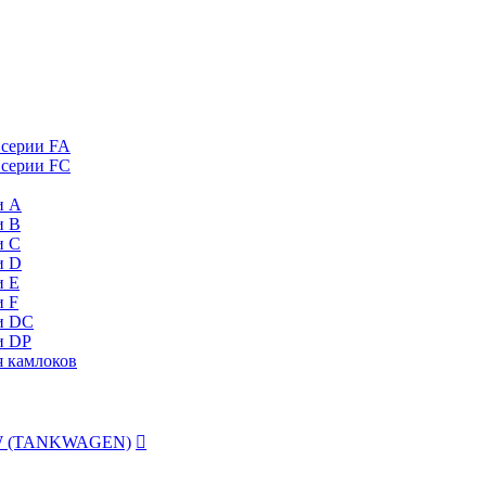
 серии FA
 серии FC
и А
и B
и C
и D
и Е
и F
и DC
и DP
я камлоков
 TW (TANKWAGEN)
