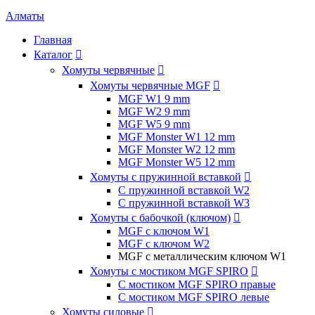
Алматы
Главная
Каталог

Хомуты червячные

Хомуты червячные MGF

MGF W1 9 mm
MGF W2 9 mm
MGF W5 9 mm
MGF Monster W1 12 mm
MGF Monster W2 12 mm
MGF Monster W5 12 mm
Хомуты с пружинной вставкой

С пружинной вставкой W2
С пружинной вставкой W3
Хомуты с бабочкой (ключом)

MGF с ключом W1
MGF с ключом W2
MGF с металлическим ключом W1
Хомуты с мостиком MGF SPIRO

С мостиком MGF SPIRO правые
С мостиком MGF SPIRO левые
Хомуты силовые
