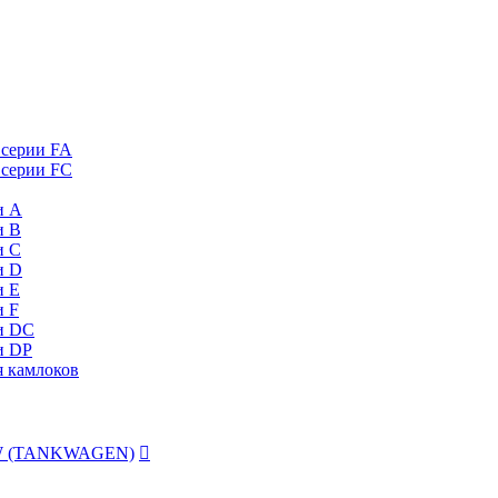
 серии FA
 серии FC
и А
и B
и C
и D
и Е
и F
и DC
и DP
я камлоков
 TW (TANKWAGEN)
