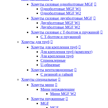
Хомуты силовые одноболтовые MGF

Одноболтовые MGF W1
Одноболтовые MGF W2
Хомуты силовые двухболтовые MGF

Двухболтовые MGF W1
Двухболтовые MGF W2
Хомуты силовые с Т-болтом и пружиной

С Т-болтом и пружиной
Хомуты для труб

Хомуты для крепления труб

Для крепления труб (комплект)
Для крепления труб
Спринклерные
U-образные
Хомуты вентиляционные

С резиной и гайкой
Хомуты специальные

Хомуты мини

Мини нержавеющие
Мини MGF W2
Хомуты пружинные

MGF
MGF