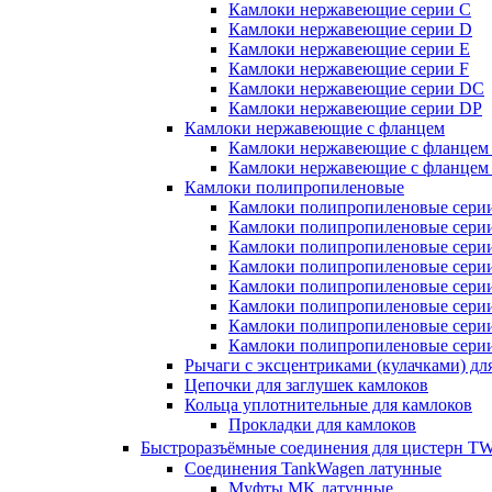
Камлоки нержавеющие серии C
Камлоки нержавеющие серии D
Камлоки нержавеющие серии E
Камлоки нержавеющие серии F
Камлоки нержавеющие серии DC
Камлоки нержавеющие серии DP
Камлоки нержавеющие с фланцем
Камлоки нержавеющие с фланцем
Камлоки нержавеющие с фланцем
Камлоки полипропиленовые
Камлоки полипропиленовые сери
Камлоки полипропиленовые сери
Камлоки полипропиленовые сери
Камлоки полипропиленовые сери
Камлоки полипропиленовые сери
Камлоки полипропиленовые сери
Камлоки полипропиленовые сери
Камлоки полипропиленовые сери
Рычаги с эксцентриками (кулачками) дл
Цепочки для заглушек камлоков
Кольца уплотнительные для камлоков
Прокладки для камлоков
Быстроразъёмные соединения для цистерн
Соединения TankWagen латунные
Муфты MK латунные