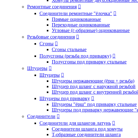
Хомуты ремонтные двухсекционные M
Ремонтные соединения

Соединители ремонтные "ёлочка"

Прямые оцинкованные
Переходные оцинкованные
Угловые (г-образные) оцинкованные
Резьбовые соединения

Сгоны

Сгоны стальные
Полусгоны (резьба под приварку)

Полусгоны под приварку стальные
Штуцеры

Штуцеры

Штуцеры нержавеющие (ёрш + резьба)
Штуцер под шланг с наружной резьбой
Штуцер под шланг с внутренней резьбо
Штуцеры под приварку

Штуцеры "ёрш" под приварку стальные
Штуцеры под приварку нержавеющие "
Соединители

Соединители для шлангов латунь

Соединители шланга под хомуты
T-образные соединители шланга