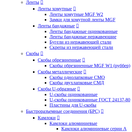
Ленты

Ленты хомутные

Ленты хомутные MGF W2
Замки для хомутной ленты MGF
Ленты бандажные

Ленты бандажные оцинкованные
Ленты бандажные нержавеющие
Бугели из нержавеющей стали
Скрепы из нержавеющей стали
Скобы

Скобы обрезиненные

Скобы обрезиненные MGF W1 (руббер)
Скобы металлические

Скобы однолапковые СМО
Скобы двухлапковые СМД
Скобы U-образные

U-скобы оцинкованные
U-скобы оцинкованные ГОСТ 24137-80
Пластины для U-скобы
Быстроразъемные соединения (БРС)

Камлоки

Камлоки алюминиевые
Камлоки алюминиевые серии А