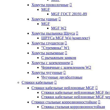
Хомуты проволочные

MGF
MGF ГОСТ 28191-89
Хомуты ушные

MGF
MGF W2
Хомуты пыльника Шруса

ШРУСа MGF W4 (комплект)
Хомуты глушителя

"Стремянка" W1
Хомуты разъемные

С рычажным замком
Хомуты с заземлением

Червячные с заземлением W2
Хомуты чугунные

Чугунные двухболтовые
Стяжки кабельные

Стяжки кабельные нейлоновые MGF

Стяжки кабельные нейлоновые MGF бел
Стяжки кабельные нейлоновые MGF чер
Стяжки стальные коррозионностойкие

Стяжка стальная коррозионностойкая