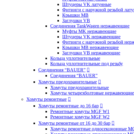
Штуцеры VK латунные
Фитинги с наружной резьбой лат
Крышки MB
Заглушки VB
Соединения TankWagen нержавеющие
Муфты MK нержавеющие
Штуцеры VK нержавеющие
Фитинги с наружной резьбой не
Крышки MB нержавеющие
Заглушки VB нержавеющие
Кольца уплотнительные
Кольца уплотнительные под резьбу
Соединения “BAUER”

Соединения “BAUER”
Хомуты предохранительные

Хомуты предохранительные
Хомуты четырехболтовые нержавеющие
Хомуты ремонтные

Хомуты ремонтные до 16 бар

Ремонтные хомуты MGF W1
Ремонтные хомуты MGF W2
Хомуты ремонтные от 16 до 30 бар

Хомуты ремонтные односекционные M