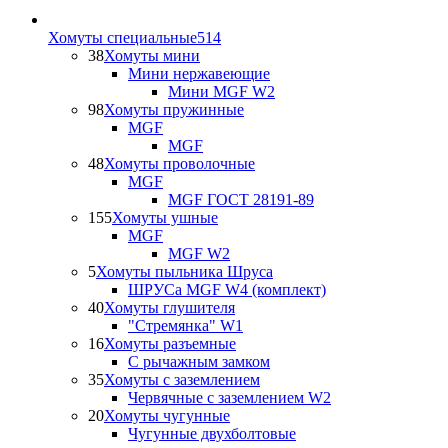
Хомуты специальные
514
38
Хомуты мини
Мини нержавеющие
Мини MGF W2
98
Хомуты пружинные
MGF
MGF
48
Хомуты проволочные
MGF
MGF ГОСТ 28191-89
155
Хомуты ушные
MGF
MGF W2
5
Хомуты пыльника Шруса
ШРУСа MGF W4 (комплект)
40
Хомуты глушителя
"Стремянка" W1
16
Хомуты разъемные
С рычажным замком
35
Хомуты с заземлением
Червячные с заземлением W2
20
Хомуты чугунные
Чугунные двухболтовые