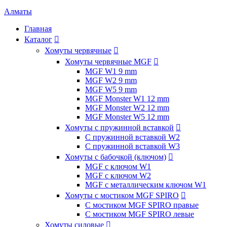
Алматы
Главная
Каталог

Хомуты червячные

Хомуты червячные MGF

MGF W1 9 mm
MGF W2 9 mm
MGF W5 9 mm
MGF Monster W1 12 mm
MGF Monster W2 12 mm
MGF Monster W5 12 mm
Хомуты с пружинной вставкой

С пружинной вставкой W2
С пружинной вставкой W3
Хомуты с бабочкой (ключом)

MGF с ключом W1
MGF с ключом W2
MGF с металлическим ключом W1
Хомуты с мостиком MGF SPIRO

С мостиком MGF SPIRO правые
С мостиком MGF SPIRO левые
Хомуты силовые
