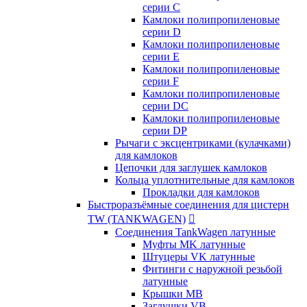
серии C
Камлоки полипропиленовые
серии D
Камлоки полипропиленовые
серии Е
Камлоки полипропиленовые
серии F
Камлоки полипропиленовые
серии DC
Камлоки полипропиленовые
серии DP
Рычаги с эксцентриками (кулачками)
для камлоков
Цепочки для заглушек камлоков
Кольца уплотнительные для камлоков
Прокладки для камлоков
Быстроразъёмные соединения для цистерн
TW (TANKWAGEN)

Соединения TankWagen латунные
Муфты MK латунные
Штуцеры VK латунные
Фитинги с наружной резьбой
латунные
Крышки MB
Заглушки VB