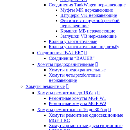
Соединения TankWagen нержавеющие
Муфты MK нержавеющие
Штуцеры VK нержавеющие
Фитинги с наружной резьбой
нержавеющие
Крышки MB нержавеющие
Заглушки VB нержавеющие
Кольца уплотнительные
Кольца уплотнительные под резьбу
Соединения “BAUER”

Соединения “BAUER”
Хомуты предохранительные

Хомуты предохранительные
Хомуты четырехболтовые
нержавеющие
Хомуты ремонтные

Хомуты ремонтные до 16 бар

Ремонтные хомуты MGF W1
Ремонтные хомуты MGF W2
Хомуты ремонтные от 16 до 30 бар

Хомуты ремонтные односекционные
MGF 1 RC
Хомуты ремонтные двухсекционные