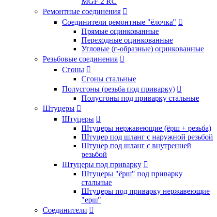
MGF 2 RC
Ремонтные соединения

Соединители ремонтные "ёлочка"

Прямые оцинкованные
Переходные оцинкованные
Угловые (г-образные) оцинкованные
Резьбовые соединения

Сгоны

Сгоны стальные
Полусгоны (резьба под приварку)

Полусгоны под приварку стальные
Штуцеры

Штуцеры

Штуцеры нержавеющие (ёрш + резьба)
Штуцер под шланг с наружной резьбой
Штуцер под шланг с внутренней
резьбой
Штуцеры под приварку

Штуцеры "ёрш" под приварку
стальные
Штуцеры под приварку нержавеющие
"ерш"
Соединители
