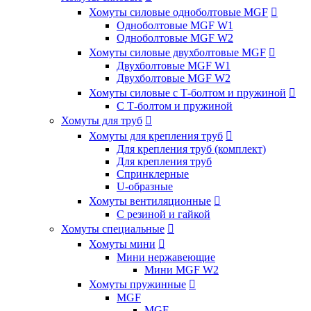
Хомуты силовые одноболтовые MGF

Одноболтовые MGF W1
Одноболтовые MGF W2
Хомуты силовые двухболтовые MGF

Двухболтовые MGF W1
Двухболтовые MGF W2
Хомуты силовые с Т-болтом и пружиной

С Т-болтом и пружиной
Хомуты для труб

Хомуты для крепления труб

Для крепления труб (комплект)
Для крепления труб
Спринклерные
U-образные
Хомуты вентиляционные

С резиной и гайкой
Хомуты специальные

Хомуты мини

Мини нержавеющие
Мини MGF W2
Хомуты пружинные

MGF
MGF