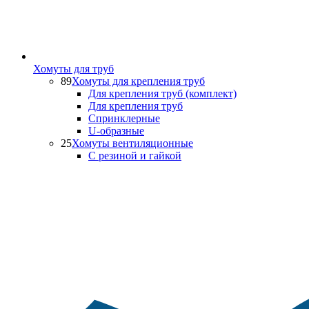
Хомуты для труб
89
Хомуты для крепления труб
Для крепления труб (комплект)
Для крепления труб
Спринклерные
U-образные
25
Хомуты вентиляционные
С резиной и гайкой