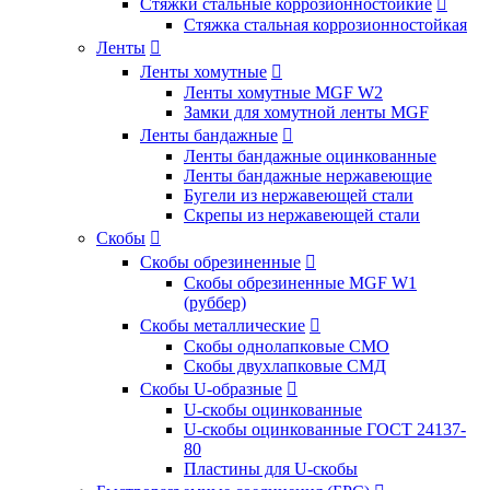
Стяжки стальные коррозионностойкие

Стяжка стальная коррозионностойкая
Ленты

Ленты хомутные

Ленты хомутные MGF W2
Замки для хомутной ленты MGF
Ленты бандажные

Ленты бандажные оцинкованные
Ленты бандажные нержавеющие
Бугели из нержавеющей стали
Скрепы из нержавеющей стали
Скобы

Скобы обрезиненные

Скобы обрезиненные MGF W1
(руббер)
Скобы металлические

Скобы однолапковые СМО
Скобы двухлапковые СМД
Скобы U-образные

U-скобы оцинкованные
U-скобы оцинкованные ГОСТ 24137-
80
Пластины для U-скобы