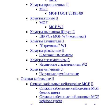
Хомуты проволочные

MGF
MGF ГОСТ 28191-89
Хомуты ушные

MGF
MGF W2
Хомуты пыльника Шруса

ШРУСа MGF W4 (комплект)
Хомуты глушителя

"Стремянка" W1
Хомуты разъемные

С рычажным замком
Хомуты с заземлением

Червячные с заземлением W2
Хомуты чугунные

Чугунные двухболтовые
Стяжки кабельные

Стяжки кабельные нейлоновые MGF

Стяжки кабельные нейлоновые MGF
белого цвета
Стяжки кабельные нейлоновые MGF
черного цвета