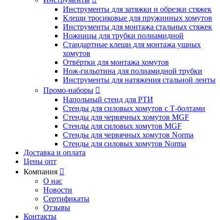
Инструменты для затяжки и обрезки стяжек
Клещи тросиковые для пружинных хомутов
Инструменты для монтажа стальных стяжек
Ножницы для трубки полиамидной
Стандартные клещи для монтажа ушных
хомутов
Отвёртки для монтажа хомутов
Нож-гильотина для полиамидной трубки
Инструменты для натяжения стальной ленты
Промо-наборы

Напольный стенд для РТИ
Стенды для силовых хомутов с Т-болтами
Стенды для червячных хомутов MGF
Стенды для силовых хомутов MGF
Стенды для червячных хомутов Norma
Стенды для силовых хомутов Norma
Доставка и оплата
Цены опт
Компания

О нас
Новости
Сертификаты
Отзывы
Контакты