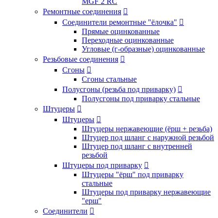
MGF 2 RC
Ремонтные соединения

Соединители ремонтные "ёлочка"

Прямые оцинкованные
Переходные оцинкованные
Угловые (г-образные) оцинкованные
Резьбовые соединения

Сгоны

Сгоны стальные
Полусгоны (резьба под приварку)

Полусгоны под приварку стальные
Штуцеры

Штуцеры

Штуцеры нержавеющие (ёрш + резьба)
Штуцер под шланг с наружной резьбой
Штуцер под шланг с внутренней
резьбой
Штуцеры под приварку

Штуцеры "ёрш" под приварку
стальные
Штуцеры под приварку нержавеющие
"ерш"
Соединители
