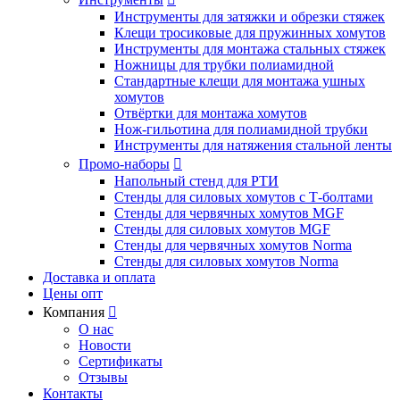
Инструменты для затяжки и обрезки стяжек
Клещи тросиковые для пружинных хомутов
Инструменты для монтажа стальных стяжек
Ножницы для трубки полиамидной
Стандартные клещи для монтажа ушных
хомутов
Отвёртки для монтажа хомутов
Нож-гильотина для полиамидной трубки
Инструменты для натяжения стальной ленты
Промо-наборы

Напольный стенд для РТИ
Стенды для силовых хомутов с Т-болтами
Стенды для червячных хомутов MGF
Стенды для силовых хомутов MGF
Стенды для червячных хомутов Norma
Стенды для силовых хомутов Norma
Доставка и оплата
Цены опт
Компания

О нас
Новости
Сертификаты
Отзывы
Контакты