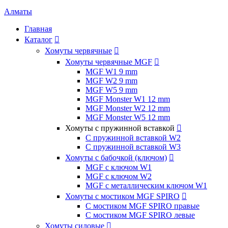
Алматы
Главная
Каталог

Хомуты червячные

Хомуты червячные MGF

MGF W1 9 mm
MGF W2 9 mm
MGF W5 9 mm
MGF Monster W1 12 mm
MGF Monster W2 12 mm
MGF Monster W5 12 mm
Хомуты с пружинной вставкой

С пружинной вставкой W2
С пружинной вставкой W3
Хомуты с бабочкой (ключом)

MGF с ключом W1
MGF с ключом W2
MGF с металлическим ключом W1
Хомуты с мостиком MGF SPIRO

С мостиком MGF SPIRO правые
С мостиком MGF SPIRO левые
Хомуты силовые
