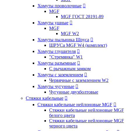
Хомуты проволочные

MGF
MGF ГОСТ 28191-89
Хомуты ушные

MGF
MGF W2
Хомуты пыльника Шруса

ШРУСа MGF W4 (комплект)
Хомуты глушителя

"Стремянка" W1
Хомуты разъемные

С рычажным замком
Хомуты с заземлением

Червячные с заземлением W2
Хомуты чугунные

Чугунные двухболтовые
Стяжки кабельные

Стяжки кабельные нейлоновые MGF

Стяжки кабельные нейлоновые MGF
белого цвета
Стяжки кабельные нейлоновые MGF
черного цвета