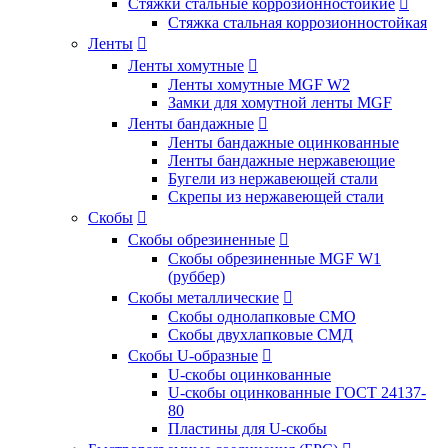
Стяжки стальные коррозионностойкие

Стяжка стальная коррозионностойкая
Ленты

Ленты хомутные

Ленты хомутные MGF W2
Замки для хомутной ленты MGF
Ленты бандажные

Ленты бандажные оцинкованные
Ленты бандажные нержавеющие
Бугели из нержавеющей стали
Скрепы из нержавеющей стали
Скобы

Скобы обрезиненные

Скобы обрезиненные MGF W1
(руббер)
Скобы металлические

Скобы однолапковые СМО
Скобы двухлапковые СМД
Скобы U-образные

U-скобы оцинкованные
U-скобы оцинкованные ГОСТ 24137-
80
Пластины для U-скобы