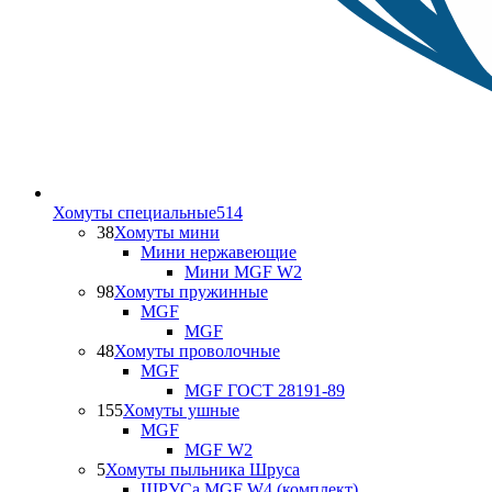
Хомуты специальные
514
38
Хомуты мини
Мини нержавеющие
Мини MGF W2
98
Хомуты пружинные
MGF
MGF
48
Хомуты проволочные
MGF
MGF ГОСТ 28191-89
155
Хомуты ушные
MGF
MGF W2
5
Хомуты пыльника Шруса
ШРУСа MGF W4 (комплект)