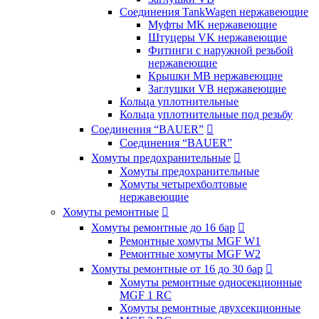
Соединения TankWagen нержавеющие
Муфты MK нержавеющие
Штуцеры VK нержавеющие
Фитинги с наружной резьбой
нержавеющие
Крышки MB нержавеющие
Заглушки VB нержавеющие
Кольца уплотнительные
Кольца уплотнительные под резьбу
Соединения “BAUER”

Соединения “BAUER”
Хомуты предохранительные

Хомуты предохранительные
Хомуты четырехболтовые
нержавеющие
Хомуты ремонтные

Хомуты ремонтные до 16 бар

Ремонтные хомуты MGF W1
Ремонтные хомуты MGF W2
Хомуты ремонтные от 16 до 30 бар

Хомуты ремонтные односекционные
MGF 1 RC
Хомуты ремонтные двухсекционные