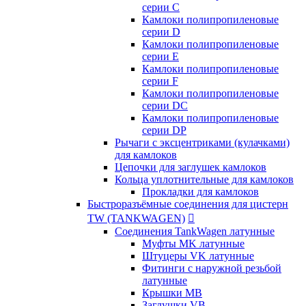
серии C
Камлоки полипропиленовые
серии D
Камлоки полипропиленовые
серии Е
Камлоки полипропиленовые
серии F
Камлоки полипропиленовые
серии DC
Камлоки полипропиленовые
серии DP
Рычаги с эксцентриками (кулачками)
для камлоков
Цепочки для заглушек камлоков
Кольца уплотнительные для камлоков
Прокладки для камлоков
Быстроразъёмные соединения для цистерн
TW (TANKWAGEN)

Соединения TankWagen латунные
Муфты MK латунные
Штуцеры VK латунные
Фитинги с наружной резьбой
латунные
Крышки MB
Заглушки VB