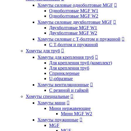
Хомуты силовые одноболтовые MGF

Одноболтовые MGF W1
Одноболтовые MGF W2
Хомуты силовые двухболтовые MGF

Двухболтовые MGF W1
Двухболтовые MGF W2
Хомуты силовые с Т-болтом и пружиной

С Т-болтом и пружиной
Хомуты для труб

Хомуты для крепления труб

Для крепления труб (комплект)
Для крепления труб
Спринклерные
U-образные
Хомуты вентиляционные

С резиной и гайкой
Хомуты специальные

Хомуты мини

Мини нержавеющие
Мини MGF W2
Хомуты пружинные

MGF
MGF