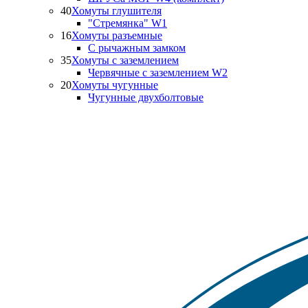
40
Хомуты глушителя
"Стремянка" W1
16
Хомуты разъемные
С рычажным замком
35
Хомуты с заземлением
Червячные с заземлением W2
20
Хомуты чугунные
Чугунные двухболтовые