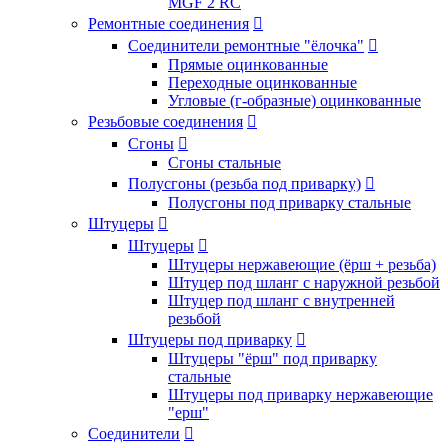
MGF 2 RC
Ремонтные соединения

Соединители ремонтные "ёлочка"

Прямые оцинкованные
Переходные оцинкованные
Угловые (г-образные) оцинкованные
Резьбовые соединения

Сгоны

Сгоны стальные
Полусгоны (резьба под приварку)

Полусгоны под приварку стальные
Штуцеры

Штуцеры

Штуцеры нержавеющие (ёрш + резьба)
Штуцер под шланг с наружной резьбой
Штуцер под шланг с внутренней
резьбой
Штуцеры под приварку

Штуцеры "ёрш" под приварку
стальные
Штуцеры под приварку нержавеющие
"ерш"
Соединители
