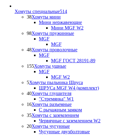
Хомуты специальные
514
38
Хомуты мини
Мини нержавеющие
Мини MGF W2
98
Хомуты пружинные
MGF
MGF
48
Хомуты проволочные
MGF
MGF ГОСТ 28191-89
155
Хомуты ушные
MGF
MGF W2
5
Хомуты пыльника Шруса
ШРУСа MGF W4 (комплект)
40
Хомуты глушителя
"Стремянка" W1
16
Хомуты разъемные
С рычажным замком
35
Хомуты с заземлением
Червячные с заземлением W2
20
Хомуты чугунные
Чугунные двухболтовые