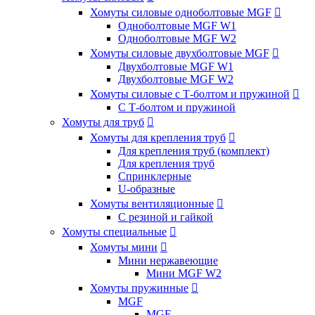
Хомуты силовые одноболтовые MGF

Одноболтовые MGF W1
Одноболтовые MGF W2
Хомуты силовые двухболтовые MGF

Двухболтовые MGF W1
Двухболтовые MGF W2
Хомуты силовые с Т-болтом и пружиной

С Т-болтом и пружиной
Хомуты для труб

Хомуты для крепления труб

Для крепления труб (комплект)
Для крепления труб
Спринклерные
U-образные
Хомуты вентиляционные

С резиной и гайкой
Хомуты специальные

Хомуты мини

Мини нержавеющие
Мини MGF W2
Хомуты пружинные

MGF
MGF