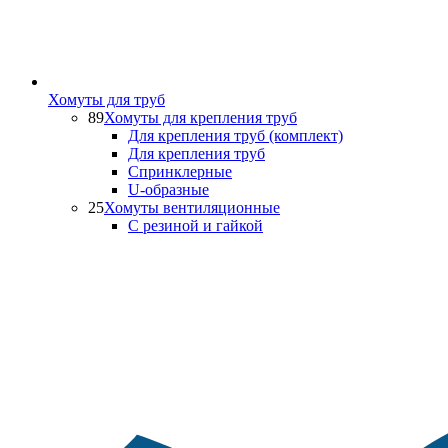
Хомуты для труб
89
Хомуты для крепления труб
Для крепления труб (комплект)
Для крепления труб
Спринклерные
U-образные
25
Хомуты вентиляционные
С резиной и гайкой