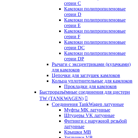
серии C
Камлоки полипропиленовые
серии D
Камлоки полипропиленовые
серии Е
Камлоки полипропиленовые
серии F
Камлоки полипропиленовые
серии DC
Камлоки полипропиленовые
серии DP
Рычаги с эксцентриками (кулачками)
для камлоков
Цепочки для заглушек камлоков
Кольца уплотнительные для камлоков
Прокладки для камлоков
Быстроразъёмные соединения для цистерн
TW (TANKWAGEN)

Соединения TankWagen латунные
Муфты MK латунные
Штуцеры VK латунные
Фитинги с наружной резьбой
латунные
Крышки MB
Заглушки VB