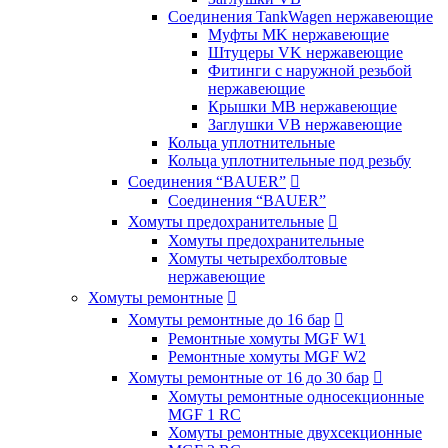
Соединения TankWagen нержавеющие
Муфты MK нержавеющие
Штуцеры VK нержавеющие
Фитинги с наружной резьбой
нержавеющие
Крышки MB нержавеющие
Заглушки VB нержавеющие
Кольца уплотнительные
Кольца уплотнительные под резьбу
Соединения “BAUER”

Соединения “BAUER”
Хомуты предохранительные

Хомуты предохранительные
Хомуты четырехболтовые
нержавеющие
Хомуты ремонтные

Хомуты ремонтные до 16 бар

Ремонтные хомуты MGF W1
Ремонтные хомуты MGF W2
Хомуты ремонтные от 16 до 30 бар

Хомуты ремонтные односекционные
MGF 1 RC
Хомуты ремонтные двухсекционные