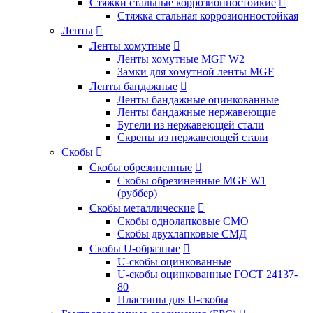
Стяжки стальные коррозионностойкие

Стяжка стальная коррозионностойкая
Ленты

Ленты хомутные

Ленты хомутные MGF W2
Замки для хомутной ленты MGF
Ленты бандажные

Ленты бандажные оцинкованные
Ленты бандажные нержавеющие
Бугели из нержавеющей стали
Скрепы из нержавеющей стали
Скобы

Скобы обрезиненные

Скобы обрезиненные MGF W1
(руббер)
Скобы металлические

Скобы однолапковые СМО
Скобы двухлапковые СМД
Скобы U-образные

U-скобы оцинкованные
U-скобы оцинкованные ГОСТ 24137-
80
Пластины для U-скобы