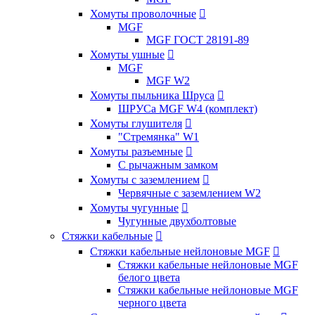
Хомуты проволочные

MGF
MGF ГОСТ 28191-89
Хомуты ушные

MGF
MGF W2
Хомуты пыльника Шруса

ШРУСа MGF W4 (комплект)
Хомуты глушителя

"Стремянка" W1
Хомуты разъемные

С рычажным замком
Хомуты с заземлением

Червячные с заземлением W2
Хомуты чугунные

Чугунные двухболтовые
Стяжки кабельные

Стяжки кабельные нейлоновые MGF

Стяжки кабельные нейлоновые MGF
белого цвета
Стяжки кабельные нейлоновые MGF
черного цвета