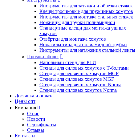
Инструменты для затяжки и обрезки стяжек
Клещи тросиковые для пружинных хомутов
Инструменты для монтажа стальных стяжек
Ножницы для трубки полиамидной
Стандартные клещи для монтажа ушных
хомутов
Отвёртки для монтажа хомутов
Нож-гильотина для полиамидной трубки
Инструменты для натяжения стальной ленты
Промо-наборы

Напольный стенд для РТИ
Стенды для силовых хомутов с Т-болтами
Стенды для червячных хомутов MGF
Стенды для силовых хомутов MGF
Стенды для червячных хомутов Norma
Стенды для силовых хомутов Norma
Доставка и оплата
Цены опт
Компания

О нас
Новости
Сертификаты
Отзывы
Контакты