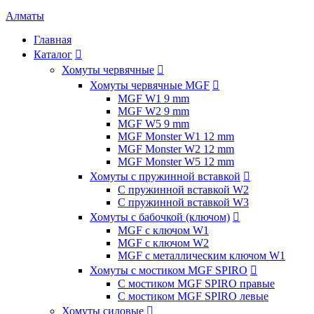
Алматы
Главная
Каталог

Хомуты червячные

Хомуты червячные MGF

MGF W1 9 mm
MGF W2 9 mm
MGF W5 9 mm
MGF Monster W1 12 mm
MGF Monster W2 12 mm
MGF Monster W5 12 mm
Хомуты с пружинной вставкой

С пружинной вставкой W2
С пружинной вставкой W3
Хомуты с бабочкой (ключом)

MGF с ключом W1
MGF с ключом W2
MGF с металлическим ключом W1
Хомуты с мостиком MGF SPIRO

С мостиком MGF SPIRO правые
С мостиком MGF SPIRO левые
Хомуты силовые
