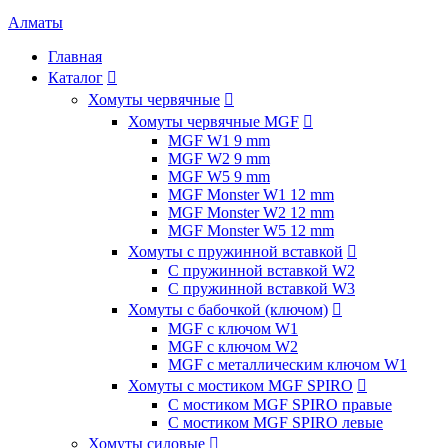
Алматы
Главная
Каталог

Хомуты червячные

Хомуты червячные MGF

MGF W1 9 mm
MGF W2 9 mm
MGF W5 9 mm
MGF Monster W1 12 mm
MGF Monster W2 12 mm
MGF Monster W5 12 mm
Хомуты с пружинной вставкой

С пружинной вставкой W2
С пружинной вставкой W3
Хомуты с бабочкой (ключом)

MGF с ключом W1
MGF с ключом W2
MGF с металлическим ключом W1
Хомуты с мостиком MGF SPIRO

С мостиком MGF SPIRO правые
С мостиком MGF SPIRO левые
Хомуты силовые
