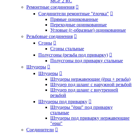
MGF 2 RC
Ремонтные соединения

Соединители ремонтные "ёлочка"

Прямые оцинкованные
Переходные оцинкованные
Угловые (г-образные) оцинкованные
Резьбовые соединения

Сгоны

Сгоны стальные
Полусгоны (резьба под приварку)

Полусгоны под приварку стальные
Штуцеры

Штуцеры

Штуцеры нержавеющие (ёрш + резьба)
Штуцер под шланг с наружной резьбой
Штуцер под шланг с внутренней
резьбой
Штуцеры под приварку

Штуцеры "ёрш" под приварку
стальные
Штуцеры под приварку нержавеющие
"ерш"
Соединители
