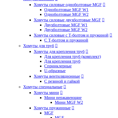
Хомуты силовые одноболтовые MGF

Одноболтовые MGF W1
Одноболтовые MGF W2
Хомуты силовые двухболтовые MGF

Двухболтовые MGF W1
Двухболтовые MGF W2
Хомуты силовые с Т-болтом и пружиной

С Т-болтом и пружиной
Хомуты для труб

Хомуты для крепления труб

Для крепления труб (комплект)
Для крепления труб
Спринклерные
U-образные
Хомуты вентиляционные

С резиной и гайкой
Хомуты специальные

Хомуты мини

Мини нержавеющие
Мини MGF W2
Хомуты пружинные

MGF
MGF