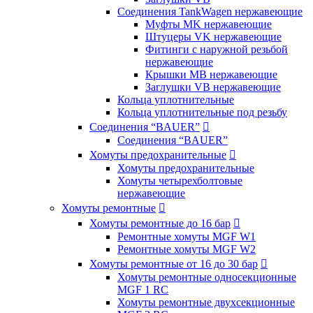
Соединения TankWagen нержавеющие
Муфты MK нержавеющие
Штуцеры VK нержавеющие
Фитинги с наружной резьбой
нержавеющие
Крышки MB нержавеющие
Заглушки VB нержавеющие
Кольца уплотнительные
Кольца уплотнительные под резьбу
Соединения “BAUER”

Соединения “BAUER”
Хомуты предохранительные

Хомуты предохранительные
Хомуты четырехболтовые
нержавеющие
Хомуты ремонтные

Хомуты ремонтные до 16 бар

Ремонтные хомуты MGF W1
Ремонтные хомуты MGF W2
Хомуты ремонтные от 16 до 30 бар

Хомуты ремонтные односекционные
MGF 1 RC
Хомуты ремонтные двухсекционные