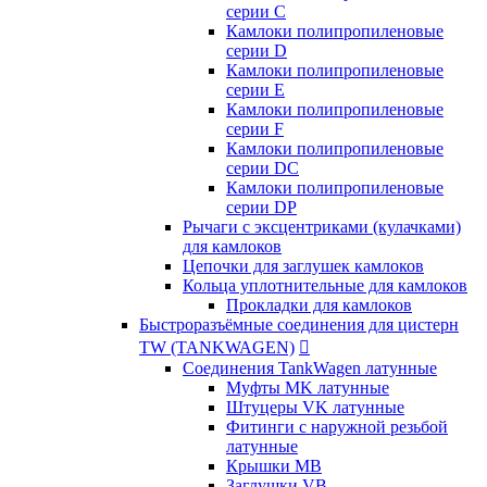
серии C
Камлоки полипропиленовые
серии D
Камлоки полипропиленовые
серии Е
Камлоки полипропиленовые
серии F
Камлоки полипропиленовые
серии DC
Камлоки полипропиленовые
серии DP
Рычаги с эксцентриками (кулачками)
для камлоков
Цепочки для заглушек камлоков
Кольца уплотнительные для камлоков
Прокладки для камлоков
Быстроразъёмные соединения для цистерн
TW (TANKWAGEN)

Соединения TankWagen латунные
Муфты MK латунные
Штуцеры VK латунные
Фитинги с наружной резьбой
латунные
Крышки MB
Заглушки VB