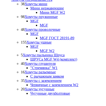
38
Хомуты мини
Мини нержавеющие
Мини MGF W2
98
Хомуты пружинные
MGF
MGF
48
Хомуты проволочные
MGF
MGF ГОСТ 28191-89
155
Хомуты ушные
MGF
MGF W2
5
Хомуты пыльника Шруса
ШРУСа MGF W4 (комплект)
40
Хомуты глушителя
"Стремянка" W1
16
Хомуты разъемные
С рычажным замком
35
Хомуты с заземлением
Червячные с заземлением W2
20
Хомуты чугунные
Чугунные двухболтовые