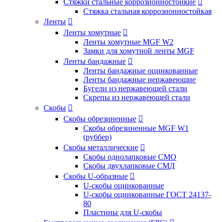
Стяжки стальные коррозионностойкие

Стяжка стальная коррозионностойкая
Ленты

Ленты хомутные

Ленты хомутные MGF W2
Замки для хомутной ленты MGF
Ленты бандажные

Ленты бандажные оцинкованные
Ленты бандажные нержавеющие
Бугели из нержавеющей стали
Скрепы из нержавеющей стали
Скобы

Скобы обрезиненные

Скобы обрезиненные MGF W1
(руббер)
Скобы металлические

Скобы однолапковые СМО
Скобы двухлапковые СМД
Скобы U-образные

U-скобы оцинкованные
U-скобы оцинкованные ГОСТ 24137-
80
Пластины для U-скобы