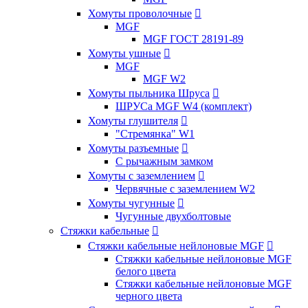
Хомуты проволочные

MGF
MGF ГОСТ 28191-89
Хомуты ушные

MGF
MGF W2
Хомуты пыльника Шруса

ШРУСа MGF W4 (комплект)
Хомуты глушителя

"Стремянка" W1
Хомуты разъемные

С рычажным замком
Хомуты с заземлением

Червячные с заземлением W2
Хомуты чугунные

Чугунные двухболтовые
Стяжки кабельные

Стяжки кабельные нейлоновые MGF

Стяжки кабельные нейлоновые MGF
белого цвета
Стяжки кабельные нейлоновые MGF
черного цвета