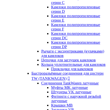
серии C
Камлоки полипропиленовые
серии D
Камлоки полипропиленовые
серии Е
Камлоки полипропиленовые
серии F
Камлоки полипропиленовые
серии DC
Камлоки полипропиленовые
серии DP
Рычаги с эксцентриками (кулачками)
для камлоков
Цепочки для заглушек камлоков
Кольца уплотнительные для камлоков
Прокладки для камлоков
Быстроразъёмные соединения для цистерн
TW (TANKWAGEN)

Соединения TankWagen латунные
Муфты MK латунные
Штуцеры VK латунные
Фитинги с наружной резьбой
латунные
Крышки MB
Заглушки VB