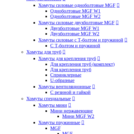
Хомуты силовые одноболтовые MGF

Одноболтовые MGF W1
Одноболтовые MGF W2
Хомуты силовые двухболтовые MGF

Двухболтовые MGF W1
Двухболтовые MGF W2
Хомуты силовые с Т-болтом и пружиной

С Т-болтом и пружиной
Хомуты для труб

Хомуты для крепления труб

Для крепления труб (комплект)
Для крепления труб
Спринклерные
U-образные
Хомуты вентиляционные

С резиной и гайкой
Хомуты специальные

Хомуты мини

Мини нержавеющие
Мини MGF W2
Хомуты пружинные

MGF
MGF