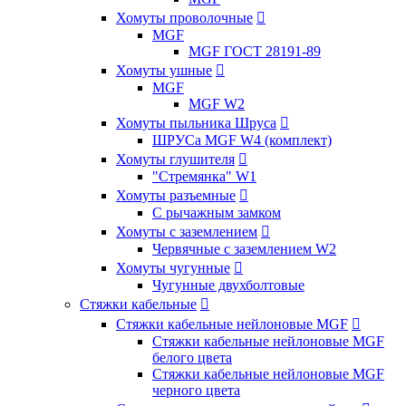
Хомуты проволочные

MGF
MGF ГОСТ 28191-89
Хомуты ушные

MGF
MGF W2
Хомуты пыльника Шруса

ШРУСа MGF W4 (комплект)
Хомуты глушителя

"Стремянка" W1
Хомуты разъемные

С рычажным замком
Хомуты с заземлением

Червячные с заземлением W2
Хомуты чугунные

Чугунные двухболтовые
Стяжки кабельные

Стяжки кабельные нейлоновые MGF

Стяжки кабельные нейлоновые MGF
белого цвета
Стяжки кабельные нейлоновые MGF
черного цвета