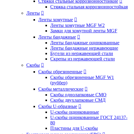
Стяжки стальные коррозионностойкие

Стяжка стальная коррозионностойкая
Ленты

Ленты хомутные

Ленты хомутные MGF W2
Замки для хомутной ленты MGF
Ленты бандажные

Ленты бандажные оцинкованные
Ленты бандажные нержавеющие
Бугели из нержавеющей стали
Скрепы из нержавеющей стали
Скобы

Скобы обрезиненные

Скобы обрезиненные MGF W1
(руббер)
Скобы металлические

Скобы однолапковые СМО
Скобы двухлапковые СМД
Скобы U-образные

U-скобы оцинкованные
U-скобы оцинкованные ГОСТ 24137-
80
Пластины для U-скобы