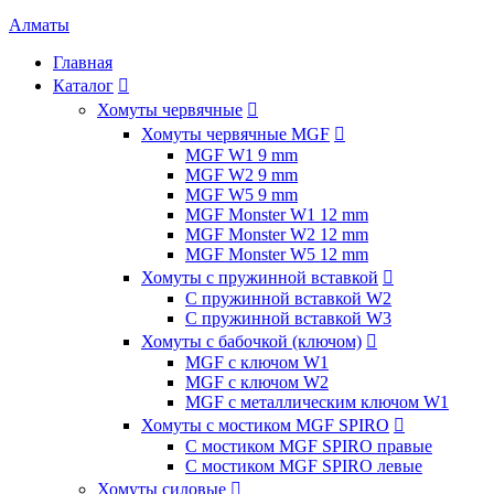
Алматы
Главная
Каталог

Хомуты червячные

Хомуты червячные MGF

MGF W1 9 mm
MGF W2 9 mm
MGF W5 9 mm
MGF Monster W1 12 mm
MGF Monster W2 12 mm
MGF Monster W5 12 mm
Хомуты с пружинной вставкой

С пружинной вставкой W2
С пружинной вставкой W3
Хомуты с бабочкой (ключом)

MGF с ключом W1
MGF с ключом W2
MGF с металлическим ключом W1
Хомуты с мостиком MGF SPIRO

С мостиком MGF SPIRO правые
С мостиком MGF SPIRO левые
Хомуты силовые
