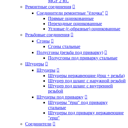
MGF 2 RC
Ремонтные соединения

Соединители ремонтные "ёлочка"

Прямые оцинкованные
Переходные оцинкованные
Угловые (г-образные) оцинкованные
Резьбовые соединения

Сгоны

Сгоны стальные
Полусгоны (резьба под приварку)

Полусгоны под приварку стальные
Штуцеры

Штуцеры

Штуцеры нержавеющие (ёрш + резьба)
Штуцер под шланг с наружной резьбой
Штуцер под шланг с внутренней
резьбой
Штуцеры под приварку

Штуцеры "ёрш" под приварку
стальные
Штуцеры под приварку нержавеющие
"ерш"
Соединители
