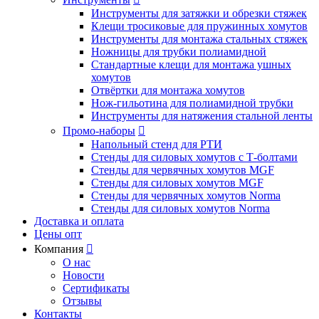
Инструменты для затяжки и обрезки стяжек
Клещи тросиковые для пружинных хомутов
Инструменты для монтажа стальных стяжек
Ножницы для трубки полиамидной
Стандартные клещи для монтажа ушных
хомутов
Отвёртки для монтажа хомутов
Нож-гильотина для полиамидной трубки
Инструменты для натяжения стальной ленты
Промо-наборы

Напольный стенд для РТИ
Стенды для силовых хомутов с Т-болтами
Стенды для червячных хомутов MGF
Стенды для силовых хомутов MGF
Стенды для червячных хомутов Norma
Стенды для силовых хомутов Norma
Доставка и оплата
Цены опт
Компания

О нас
Новости
Сертификаты
Отзывы
Контакты