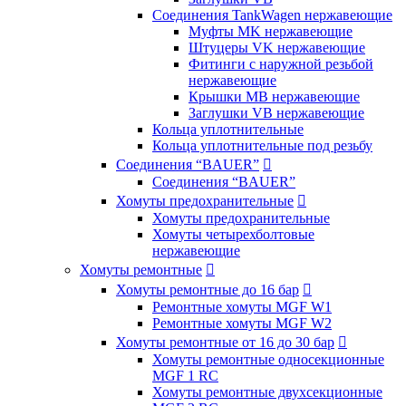
Соединения TankWagen нержавеющие
Муфты MK нержавеющие
Штуцеры VK нержавеющие
Фитинги с наружной резьбой
нержавеющие
Крышки MB нержавеющие
Заглушки VB нержавеющие
Кольца уплотнительные
Кольца уплотнительные под резьбу
Соединения “BAUER”

Соединения “BAUER”
Хомуты предохранительные

Хомуты предохранительные
Хомуты четырехболтовые
нержавеющие
Хомуты ремонтные

Хомуты ремонтные до 16 бар

Ремонтные хомуты MGF W1
Ремонтные хомуты MGF W2
Хомуты ремонтные от 16 до 30 бар

Хомуты ремонтные односекционные
MGF 1 RC
Хомуты ремонтные двухсекционные