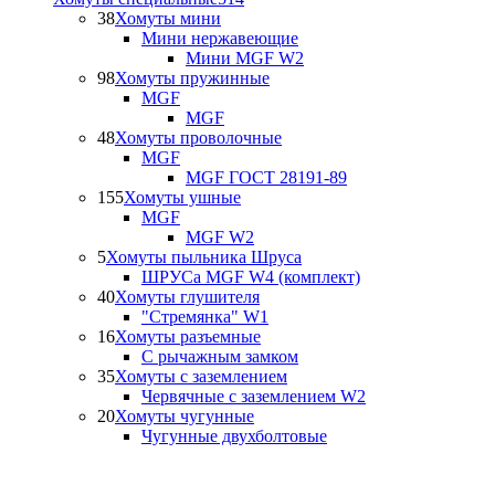
38
Хомуты мини
Мини нержавеющие
Мини MGF W2
98
Хомуты пружинные
MGF
MGF
48
Хомуты проволочные
MGF
MGF ГОСТ 28191-89
155
Хомуты ушные
MGF
MGF W2
5
Хомуты пыльника Шруса
ШРУСа MGF W4 (комплект)
40
Хомуты глушителя
"Стремянка" W1
16
Хомуты разъемные
С рычажным замком
35
Хомуты с заземлением
Червячные с заземлением W2
20
Хомуты чугунные
Чугунные двухболтовые