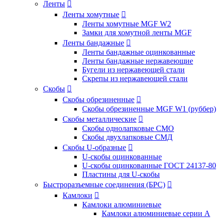
Ленты

Ленты хомутные

Ленты хомутные MGF W2
Замки для хомутной ленты MGF
Ленты бандажные

Ленты бандажные оцинкованные
Ленты бандажные нержавеющие
Бугели из нержавеющей стали
Скрепы из нержавеющей стали
Скобы

Скобы обрезиненные

Скобы обрезиненные MGF W1 (руббер)
Скобы металлические

Скобы однолапковые СМО
Скобы двухлапковые СМД
Скобы U-образные

U-скобы оцинкованные
U-скобы оцинкованные ГОСТ 24137-80
Пластины для U-скобы
Быстроразъемные соединения (БРС)

Камлоки

Камлоки алюминиевые
Камлоки алюминиевые серии А