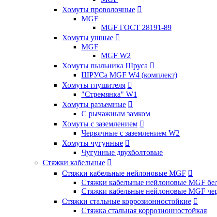
Хомуты проволочные

MGF
MGF ГОСТ 28191-89
Хомуты ушные

MGF
MGF W2
Хомуты пыльника Шруса

ШРУСа MGF W4 (комплект)
Хомуты глушителя

"Стремянка" W1
Хомуты разъемные

С рычажным замком
Хомуты с заземлением

Червячные с заземлением W2
Хомуты чугунные

Чугунные двухболтовые
Стяжки кабельные

Стяжки кабельные нейлоновые MGF

Стяжки кабельные нейлоновые MGF бел
Стяжки кабельные нейлоновые MGF чер
Стяжки стальные коррозионностойкие

Стяжка стальная коррозионностойкая