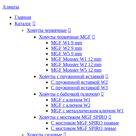
Алматы
Главная
Каталог

Хомуты червячные

Хомуты червячные MGF

MGF W1 9 mm
MGF W2 9 mm
MGF W5 9 mm
MGF Monster W1 12 mm
MGF Monster W2 12 mm
MGF Monster W5 12 mm
Хомуты с пружинной вставкой

С пружинной вставкой W2
С пружинной вставкой W3
Хомуты с бабочкой (ключом)

MGF с ключом W1
MGF с ключом W2
MGF с металлическим ключом W1
Хомуты с мостиком MGF SPIRO

С мостиком MGF SPIRO правые
С мостиком MGF SPIRO левые
Хомуты силовые
