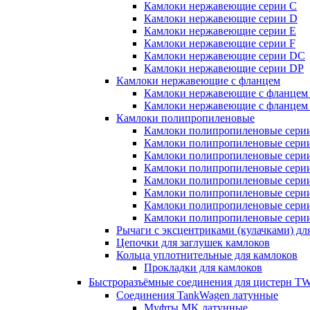
Камлоки нержавеющие серии C
Камлоки нержавеющие серии D
Камлоки нержавеющие серии E
Камлоки нержавеющие серии F
Камлоки нержавеющие серии DC
Камлоки нержавеющие серии DP
Камлоки нержавеющие с фланцем
Камлоки нержавеющие с фланцем
Камлоки нержавеющие с фланцем
Камлоки полипропиленовые
Камлоки полипропиленовые сери
Камлоки полипропиленовые сери
Камлоки полипропиленовые сери
Камлоки полипропиленовые сери
Камлоки полипропиленовые сери
Камлоки полипропиленовые сери
Камлоки полипропиленовые сери
Камлоки полипропиленовые сери
Рычаги с эксцентриками (кулачками) дл
Цепочки для заглушек камлоков
Кольца уплотнительные для камлоков
Прокладки для камлоков
Быстроразъёмные соединения для цистерн
Соединения TankWagen латунные
Муфты MK латунные