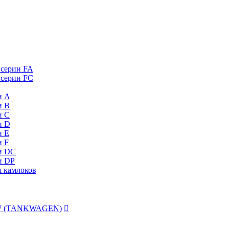
 серии FA
 серии FC
и А
и B
и C
и D
и Е
и F
и DC
и DP
я камлоков
 TW (TANKWAGEN)
