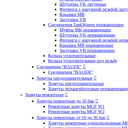
Штуцеры VK латунные
Фитинги с наружной резьбой лат
Крышки MB
Заглушки VB
Соединения TankWagen нержавеющие
Муфты MK нержавеющие
Штуцеры VK нержавеющие
Фитинги с наружной резьбой не
Крышки MB нержавеющие
Заглушки VB нержавеющие
Кольца уплотнительные
Кольца уплотнительные под резьбу
Соединения “BAUER”

Соединения “BAUER”
Хомуты предохранительные

Хомуты предохранительные
Хомуты четырехболтовые нержавеющие
Хомуты ремонтные

Хомуты ремонтные до 16 бар

Ремонтные хомуты MGF W1
Ремонтные хомуты MGF W2
Хомуты ремонтные от 16 до 30 бар

Хомуты ремонтные односекционные M