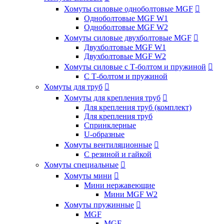
Хомуты силовые одноболтовые MGF

Одноболтовые MGF W1
Одноболтовые MGF W2
Хомуты силовые двухболтовые MGF

Двухболтовые MGF W1
Двухболтовые MGF W2
Хомуты силовые с Т-болтом и пружиной

С Т-болтом и пружиной
Хомуты для труб

Хомуты для крепления труб

Для крепления труб (комплект)
Для крепления труб
Спринклерные
U-образные
Хомуты вентиляционные

С резиной и гайкой
Хомуты специальные

Хомуты мини

Мини нержавеющие
Мини MGF W2
Хомуты пружинные

MGF
MGF