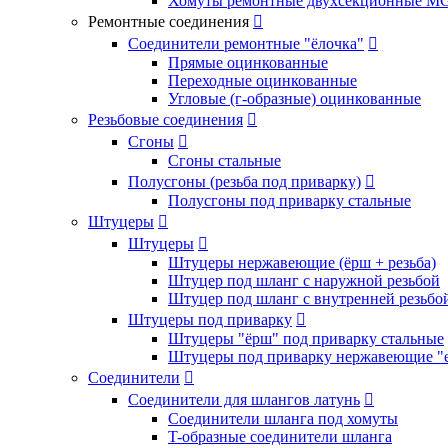
Хомуты ремонтные двухсекционные M
Ремонтные соединения

Соединители ремонтные "ёлочка"

Прямые оцинкованные
Переходные оцинкованные
Угловые (г-образные) оцинкованные
Резьбовые соединения

Сгоны

Сгоны стальные
Полусгоны (резьба под приварку)

Полусгоны под приварку стальные
Штуцеры

Штуцеры

Штуцеры нержавеющие (ёрш + резьба)
Штуцер под шланг с наружной резьбой
Штуцер под шланг с внутренней резьбо
Штуцеры под приварку

Штуцеры "ёрш" под приварку стальные
Штуцеры под приварку нержавеющие "
Соединители

Соединители для шлангов латунь

Соединители шланга под хомуты
T-образные соединители шланга