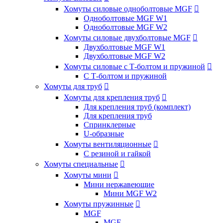
Хомуты силовые одноболтовые MGF

Одноболтовые MGF W1
Одноболтовые MGF W2
Хомуты силовые двухболтовые MGF

Двухболтовые MGF W1
Двухболтовые MGF W2
Хомуты силовые с Т-болтом и пружиной

С Т-болтом и пружиной
Хомуты для труб

Хомуты для крепления труб

Для крепления труб (комплект)
Для крепления труб
Спринклерные
U-образные
Хомуты вентиляционные

С резиной и гайкой
Хомуты специальные

Хомуты мини

Мини нержавеющие
Мини MGF W2
Хомуты пружинные

MGF
MGF