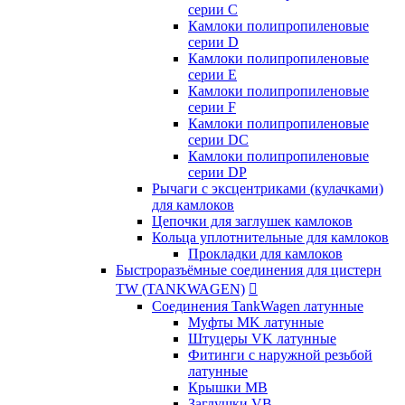
серии C
Камлоки полипропиленовые
серии D
Камлоки полипропиленовые
серии Е
Камлоки полипропиленовые
серии F
Камлоки полипропиленовые
серии DC
Камлоки полипропиленовые
серии DP
Рычаги с эксцентриками (кулачками)
для камлоков
Цепочки для заглушек камлоков
Кольца уплотнительные для камлоков
Прокладки для камлоков
Быстроразъёмные соединения для цистерн
TW (TANKWAGEN)

Соединения TankWagen латунные
Муфты MK латунные
Штуцеры VK латунные
Фитинги с наружной резьбой
латунные
Крышки MB
Заглушки VB