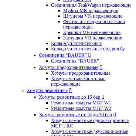
Соединения TankWagen нержавеющие
Муфты MK нержавеющие
Штуцеры VK нержавеющие
Фитинги с наружной резьбой
нержавеющие
Крышки MB нержавеющие
Заглушки VB нержавеющие
Кольца уплотнительные
Кольца уплотнительные под резьбу
Соединения “BAUER”

Соединения “BAUER”
Хомуты предохранительные

Хомуты предохранительные
Хомуты четырехболтовые
нержавеющие
Хомуты ремонтные

Хомуты ремонтные до 16 бар

Ремонтные хомуты MGF W1
Ремонтные хомуты MGF W2
Хомуты ремонтные от 16 до 30 бар

Хомуты ремонтные односекционные
MGF 1 RC
Хомуты ремонтные двухсекционные