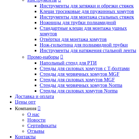
Инструменты для затяжки и обрезки стяжек
Клещи тросиковые для пружинных хомутов
Инструменты для монтажа стальных стяжек
Ножницы для трубки полиамидной
Стандартные клещи для монтажа ушных
хомутов
Отвёртки для монтажа хомутов
Нож-гильотина для полиамидной трубки
Инструменты для натяжения стальной ленты
Промо-наборы

Напольный стенд для РТИ
Стенды для силовых хомутов с Т-болтами
Стенды для червячных хомутов MGF
Стенды для силовых хомутов MGF
Стенды для червячных хомутов Norma
Стенды для силовых хомутов Norma
Доставка и оплата
Цены опт
Компания

О нас
Новости
Сертификаты
Отзывы
Контакты