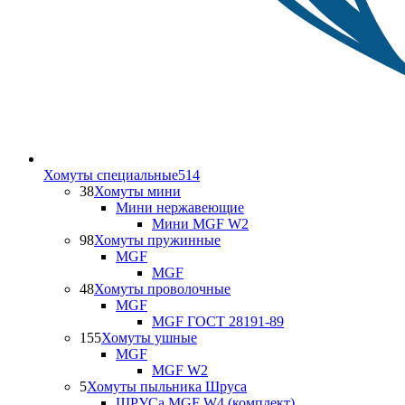
Хомуты специальные
514
38
Хомуты мини
Мини нержавеющие
Мини MGF W2
98
Хомуты пружинные
MGF
MGF
48
Хомуты проволочные
MGF
MGF ГОСТ 28191-89
155
Хомуты ушные
MGF
MGF W2
5
Хомуты пыльника Шруса
ШРУСа MGF W4 (комплект)