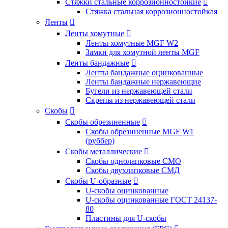
Стяжки стальные коррозионностойкие

Стяжка стальная коррозионностойкая
Ленты

Ленты хомутные

Ленты хомутные MGF W2
Замки для хомутной ленты MGF
Ленты бандажные

Ленты бандажные оцинкованные
Ленты бандажные нержавеющие
Бугели из нержавеющей стали
Скрепы из нержавеющей стали
Скобы

Скобы обрезиненные

Скобы обрезиненные MGF W1
(руббер)
Скобы металлические

Скобы однолапковые СМО
Скобы двухлапковые СМД
Скобы U-образные

U-скобы оцинкованные
U-скобы оцинкованные ГОСТ 24137-
80
Пластины для U-скобы