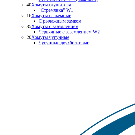
40
Хомуты глушителя
"Стремянка" W1
16
Хомуты разъемные
С рычажным замком
35
Хомуты с заземлением
Червячные с заземлением W2
20
Хомуты чугунные
Чугунные двухболтовые