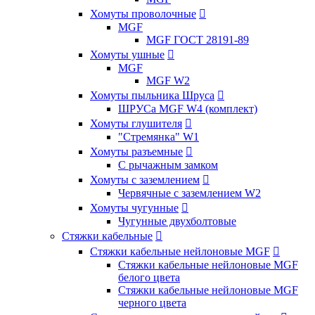
Хомуты проволочные

MGF
MGF ГОСТ 28191-89
Хомуты ушные

MGF
MGF W2
Хомуты пыльника Шруса

ШРУСа MGF W4 (комплект)
Хомуты глушителя

"Стремянка" W1
Хомуты разъемные

С рычажным замком
Хомуты с заземлением

Червячные с заземлением W2
Хомуты чугунные

Чугунные двухболтовые
Стяжки кабельные

Стяжки кабельные нейлоновые MGF

Стяжки кабельные нейлоновые MGF
белого цвета
Стяжки кабельные нейлоновые MGF
черного цвета