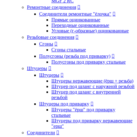
MGF 2 RC
Ремонтные соединения

Соединители ремонтные "ёлочка"

Прямые оцинкованные
Переходные оцинкованные
Угловые (г-образные) оцинкованные
Резьбовые соединения

Сгоны

Сгоны стальные
Полусгоны (резьба под приварку)

Полусгоны под приварку стальные
Штуцеры

Штуцеры

Штуцеры нержавеющие (ёрш + резьба)
Штуцер под шланг с наружной резьбой
Штуцер под шланг с внутренней
резьбой
Штуцеры под приварку

Штуцеры "ёрш" под приварку
стальные
Штуцеры под приварку нержавеющие
"ерш"
Соединители
