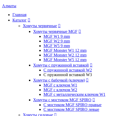
Алматы
Главная
Каталог

Хомуты червячные

Хомуты червячные MGF

MGF W1 9 mm
MGF W2 9 mm
MGF W5 9 mm
MGF Monster W1 12 mm
MGF Monster W2 12 mm
MGF Monster W5 12 mm
Хомуты с пружинной вставкой

С пружинной вставкой W2
С пружинной вставкой W3
Хомуты с бабочкой (ключом)

MGF с ключом W1
MGF с ключом W2
MGF с металлическим ключом W1
Хомуты с мостиком MGF SPIRO

С мостиком MGF SPIRO правые
С мостиком MGF SPIRO левые
Хомуты силовые
