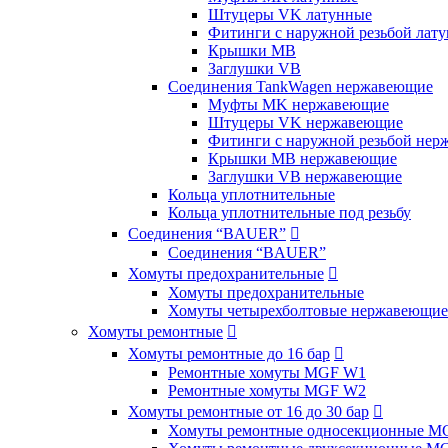
Штуцеры VK латунные
Фитинги с наружной резьбой лат
Крышки MB
Заглушки VB
Соединения TankWagen нержавеющие
Муфты MK нержавеющие
Штуцеры VK нержавеющие
Фитинги с наружной резьбой не
Крышки MB нержавеющие
Заглушки VB нержавеющие
Кольца уплотнительные
Кольца уплотнительные под резьбу
Соединения “BAUER”

Соединения “BAUER”
Хомуты предохранительные

Хомуты предохранительные
Хомуты четырехболтовые нержавеющие
Хомуты ремонтные

Хомуты ремонтные до 16 бар

Ремонтные хомуты MGF W1
Ремонтные хомуты MGF W2
Хомуты ремонтные от 16 до 30 бар

Хомуты ремонтные односекционные M