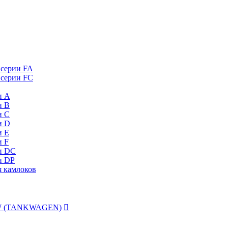
 серии FA
 серии FC
и А
и B
и C
и D
и Е
и F
и DC
и DP
я камлоков
 TW (TANKWAGEN)
