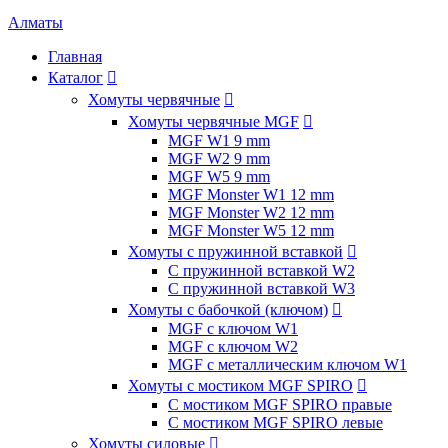
Алматы
Главная
Каталог

Хомуты червячные

Хомуты червячные MGF

MGF W1 9 mm
MGF W2 9 mm
MGF W5 9 mm
MGF Monster W1 12 mm
MGF Monster W2 12 mm
MGF Monster W5 12 mm
Хомуты с пружинной вставкой

С пружинной вставкой W2
С пружинной вставкой W3
Хомуты с бабочкой (ключом)

MGF с ключом W1
MGF с ключом W2
MGF с металлическим ключом W1
Хомуты с мостиком MGF SPIRO

С мостиком MGF SPIRO правые
С мостиком MGF SPIRO левые
Хомуты силовые
