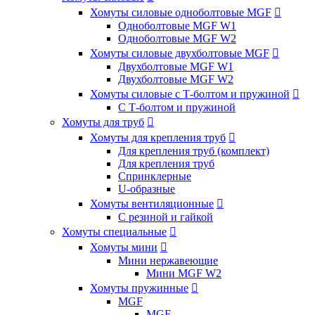
Хомуты силовые одноболтовые MGF

Одноболтовые MGF W1
Одноболтовые MGF W2
Хомуты силовые двухболтовые MGF

Двухболтовые MGF W1
Двухболтовые MGF W2
Хомуты силовые с Т-болтом и пружиной

С Т-болтом и пружиной
Хомуты для труб

Хомуты для крепления труб

Для крепления труб (комплект)
Для крепления труб
Спринклерные
U-образные
Хомуты вентиляционные

С резиной и гайкой
Хомуты специальные

Хомуты мини

Мини нержавеющие
Мини MGF W2
Хомуты пружинные

MGF
MGF