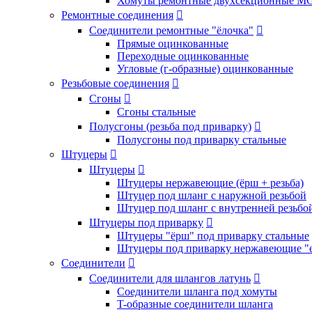
Хомуты ремонтные двухсекционные M
Ремонтные соединения

Соединители ремонтные "ёлочка"

Прямые оцинкованные
Переходные оцинкованные
Угловые (г-образные) оцинкованные
Резьбовые соединения

Сгоны

Сгоны стальные
Полусгоны (резьба под приварку)

Полусгоны под приварку стальные
Штуцеры

Штуцеры

Штуцеры нержавеющие (ёрш + резьба)
Штуцер под шланг с наружной резьбой
Штуцер под шланг с внутренней резьбо
Штуцеры под приварку

Штуцеры "ёрш" под приварку стальные
Штуцеры под приварку нержавеющие "
Соединители

Соединители для шлангов латунь

Соединители шланга под хомуты
T-образные соединители шланга