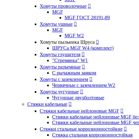
Хомуты проволочные

MGF
MGF ГОСТ 28191-89
Хомуты ушные

MGF
MGF W2
Хомуты пыльника Шруса

ШРУСа MGF W4 (комплект)
Хомуты глушителя

"Стремянка" W1
Хомуты разъемные

С рычажным замком
Хомуты с заземлением

Червячные с заземлением W2
Хомуты чугунные

Чугунные двухболтовые
Стяжки кабельные

Стяжки кабельные нейлоновые MGF

Стяжки кабельные нейлоновые MGF бел
Стяжки кабельные нейлоновые MGF чер
Стяжки стальные коррозионностойкие

Стяжка стальная коррозионностойкая