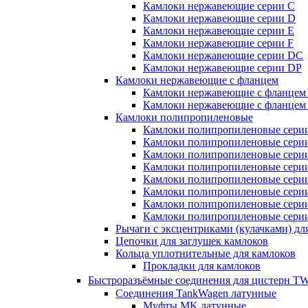
Камлоки нержавеющие серии C
Камлоки нержавеющие серии D
Камлоки нержавеющие серии E
Камлоки нержавеющие серии F
Камлоки нержавеющие серии DC
Камлоки нержавеющие серии DP
Камлоки нержавеющие с фланцем
Камлоки нержавеющие с фланцем
Камлоки нержавеющие с фланцем
Камлоки полипропиленовые
Камлоки полипропиленовые сери
Камлоки полипропиленовые сери
Камлоки полипропиленовые сери
Камлоки полипропиленовые сери
Камлоки полипропиленовые сери
Камлоки полипропиленовые сери
Камлоки полипропиленовые сери
Камлоки полипропиленовые сери
Рычаги с эксцентриками (кулачками) дл
Цепочки для заглушек камлоков
Кольца уплотнительные для камлоков
Прокладки для камлоков
Быстроразъёмные соединения для цистерн
Соединения TankWagen латунные
Муфты MK латунные