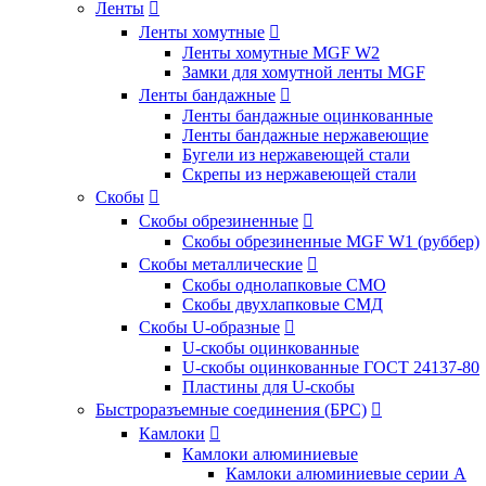
Ленты

Ленты хомутные

Ленты хомутные MGF W2
Замки для хомутной ленты MGF
Ленты бандажные

Ленты бандажные оцинкованные
Ленты бандажные нержавеющие
Бугели из нержавеющей стали
Скрепы из нержавеющей стали
Скобы

Скобы обрезиненные

Скобы обрезиненные MGF W1 (руббер)
Скобы металлические

Скобы однолапковые СМО
Скобы двухлапковые СМД
Скобы U-образные

U-скобы оцинкованные
U-скобы оцинкованные ГОСТ 24137-80
Пластины для U-скобы
Быстроразъемные соединения (БРС)

Камлоки

Камлоки алюминиевые
Камлоки алюминиевые серии А