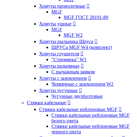
Хомуты проволочные

MGF
MGF ГОСТ 28191-89
Хомуты ушные

MGF
MGF W2
Хомуты пыльника Шруса

ШРУСа MGF W4 (комплект)
Хомуты глушителя

"Стремянка" W1
Хомуты разъемные

С рычажным замком
Хомуты с заземлением

Червячные с заземлением W2
Хомуты чугунные

Чугунные двухболтовые
Стяжки кабельные

Стяжки кабельные нейлоновые MGF

Стяжки кабельные нейлоновые MGF
белого цвета
Стяжки кабельные нейлоновые MGF
черного цвета