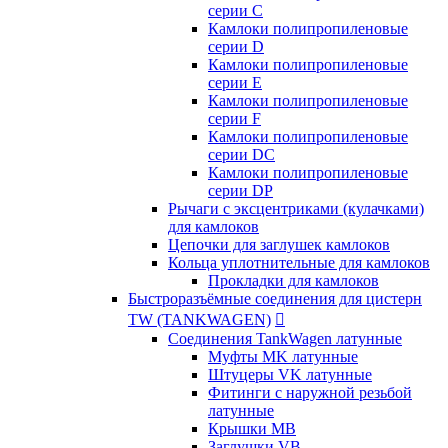
серии C
Камлоки полипропиленовые
серии D
Камлоки полипропиленовые
серии Е
Камлоки полипропиленовые
серии F
Камлоки полипропиленовые
серии DC
Камлоки полипропиленовые
серии DP
Рычаги с эксцентриками (кулачками)
для камлоков
Цепочки для заглушек камлоков
Кольца уплотнительные для камлоков
Прокладки для камлоков
Быстроразъёмные соединения для цистерн
TW (TANKWAGEN)

Соединения TankWagen латунные
Муфты MK латунные
Штуцеры VK латунные
Фитинги с наружной резьбой
латунные
Крышки MB
Заглушки VB