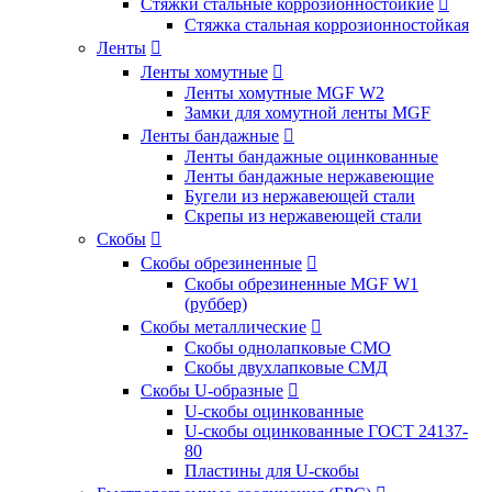
Стяжки стальные коррозионностойкие

Стяжка стальная коррозионностойкая
Ленты

Ленты хомутные

Ленты хомутные MGF W2
Замки для хомутной ленты MGF
Ленты бандажные

Ленты бандажные оцинкованные
Ленты бандажные нержавеющие
Бугели из нержавеющей стали
Скрепы из нержавеющей стали
Скобы

Скобы обрезиненные

Скобы обрезиненные MGF W1
(руббер)
Скобы металлические

Скобы однолапковые СМО
Скобы двухлапковые СМД
Скобы U-образные

U-скобы оцинкованные
U-скобы оцинкованные ГОСТ 24137-
80
Пластины для U-скобы