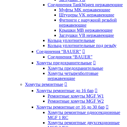
Соединения TankWagen нержавеющие
Муфты MK нержавеющие
Штуцеры VK нержавеющие
Фитинги с наружной резьбой
нержавеющие
Крышки MB нержавеющие
Заглушки VB нержавеющие
Кольца уплотнительные
Кольца уплотнительные под резьбу
Соединения “BAUER”

Соединения “BAUER”
Хомуты предохранительные

Хомуты предохранительные
Хомуты четырехболтовые
нержавеющие
Хомуты ремонтные

Хомуты ремонтные до 16 бар

Ремонтные хомуты MGF W1
Ремонтные хомуты MGF W2
Хомуты ремонтные от 16 до 30 бар

Хомуты ремонтные односекционные
MGF 1 RC
Хомуты ремонтные двухсекционные