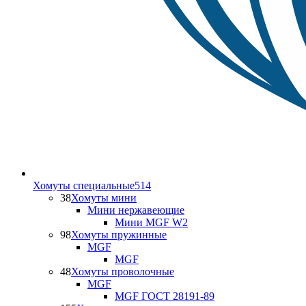
Хомуты специальные
514
38
Хомуты мини
Мини нержавеющие
Мини MGF W2
98
Хомуты пружинные
MGF
MGF
48
Хомуты проволочные
MGF
MGF ГОСТ 28191-89