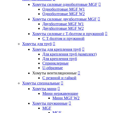
Хомуты силовые одноболтовые MGF

Одноболтовые MGF W1
Одноболтовые MGF W2
Хомуты силовые двухболтовые MGF

Двухболтовые MGF W1
Двухболтовые MGF W2
Хомуты силовые с Т-болтом и пружиной

С Т-болтом и пружиной
Хомуты для труб

Хомуты для крепления труб

Для крепления труб (комплект)
Для крепления труб
Спринклерные
U-образные
Хомуты вентиляционные

С резиной и гайкой
Хомуты специальные

Хомуты мини

Мини нержавеющие
Мини MGF W2
Хомуты пружинные

MGF
MGF