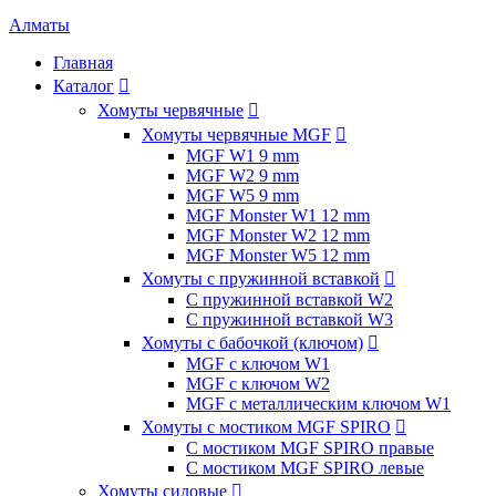
Алматы
Главная
Каталог

Хомуты червячные

Хомуты червячные MGF

MGF W1 9 mm
MGF W2 9 mm
MGF W5 9 mm
MGF Monster W1 12 mm
MGF Monster W2 12 mm
MGF Monster W5 12 mm
Хомуты с пружинной вставкой

С пружинной вставкой W2
С пружинной вставкой W3
Хомуты с бабочкой (ключом)

MGF с ключом W1
MGF с ключом W2
MGF с металлическим ключом W1
Хомуты с мостиком MGF SPIRO

С мостиком MGF SPIRO правые
С мостиком MGF SPIRO левые
Хомуты силовые
