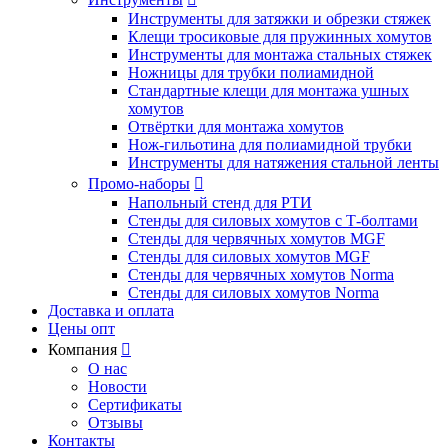
Инструменты для затяжки и обрезки стяжек
Клещи тросиковые для пружинных хомутов
Инструменты для монтажа стальных стяжек
Ножницы для трубки полиамидной
Стандартные клещи для монтажа ушных
хомутов
Отвёртки для монтажа хомутов
Нож-гильотина для полиамидной трубки
Инструменты для натяжения стальной ленты
Промо-наборы

Напольный стенд для РТИ
Стенды для силовых хомутов с Т-болтами
Стенды для червячных хомутов MGF
Стенды для силовых хомутов MGF
Стенды для червячных хомутов Norma
Стенды для силовых хомутов Norma
Доставка и оплата
Цены опт
Компания

О нас
Новости
Сертификаты
Отзывы
Контакты