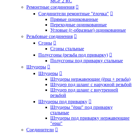
MGF 2 RC
Ремонтные соединения

Соединители ремонтные "ёлочка"

Прямые оцинкованные
Переходные оцинкованные
Угловые (г-образные) оцинкованные
Резьбовые соединения

Сгоны

Сгоны стальные
Полусгоны (резьба под приварку)

Полусгоны под приварку стальные
Штуцеры

Штуцеры

Штуцеры нержавеющие (ёрш + резьба)
Штуцер под шланг с наружной резьбой
Штуцер под шланг с внутренней
резьбой
Штуцеры под приварку

Штуцеры "ёрш" под приварку
стальные
Штуцеры под приварку нержавеющие
"ерш"
Соединители
