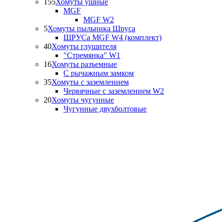
155
Хомуты ушные
MGF
MGF W2
5
Хомуты пыльника Шруса
ШРУСа MGF W4 (комплект)
40
Хомуты глушителя
"Стремянка" W1
16
Хомуты разъемные
С рычажным замком
35
Хомуты с заземлением
Червячные с заземлением W2
20
Хомуты чугунные
Чугунные двухболтовые