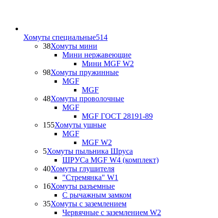
Хомуты специальные
514
38
Хомуты мини
Мини нержавеющие
Мини MGF W2
98
Хомуты пружинные
MGF
MGF
48
Хомуты проволочные
MGF
MGF ГОСТ 28191-89
155
Хомуты ушные
MGF
MGF W2
5
Хомуты пыльника Шруса
ШРУСа MGF W4 (комплект)
40
Хомуты глушителя
"Стремянка" W1
16
Хомуты разъемные
С рычажным замком
35
Хомуты с заземлением
Червячные с заземлением W2