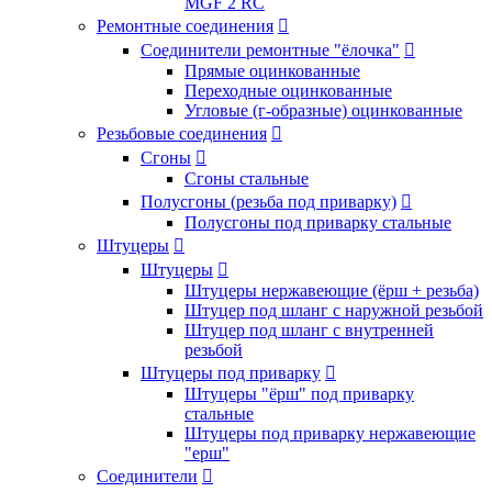
MGF 2 RC
Ремонтные соединения

Соединители ремонтные "ёлочка"

Прямые оцинкованные
Переходные оцинкованные
Угловые (г-образные) оцинкованные
Резьбовые соединения

Сгоны

Сгоны стальные
Полусгоны (резьба под приварку)

Полусгоны под приварку стальные
Штуцеры

Штуцеры

Штуцеры нержавеющие (ёрш + резьба)
Штуцер под шланг с наружной резьбой
Штуцер под шланг с внутренней
резьбой
Штуцеры под приварку

Штуцеры "ёрш" под приварку
стальные
Штуцеры под приварку нержавеющие
"ерш"
Соединители
