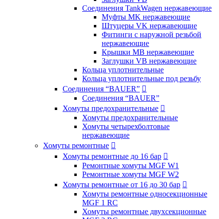
Соединения TankWagen нержавеющие
Муфты MK нержавеющие
Штуцеры VK нержавеющие
Фитинги с наружной резьбой
нержавеющие
Крышки MB нержавеющие
Заглушки VB нержавеющие
Кольца уплотнительные
Кольца уплотнительные под резьбу
Соединения “BAUER”

Соединения “BAUER”
Хомуты предохранительные

Хомуты предохранительные
Хомуты четырехболтовые
нержавеющие
Хомуты ремонтные

Хомуты ремонтные до 16 бар

Ремонтные хомуты MGF W1
Ремонтные хомуты MGF W2
Хомуты ремонтные от 16 до 30 бар

Хомуты ремонтные односекционные
MGF 1 RC
Хомуты ремонтные двухсекционные