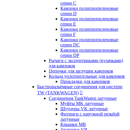
серии C
Камлоки полипропиленовые
серии D
Камлоки полипропиленовые
серии Е
Камлоки полипропиленовые
серии F
Камлоки полипропиленовые
серии DC
Камлоки полипропиленовые
серии DP
Рычаги с эксцентриками (кулачками)
для камлоков
Цепочки для заглушек камлоков
Кольца уплотнительные для камлоков
Прокладки для камлоков
Быстроразъёмные соединения для цистерн
TW (TANKWAGEN)

Соединения TankWagen латунные
Муфты MK латунные
Штуцеры VK латунные
Фитинги с наружной резьбой
латунные
Крышки MB
Заглушки VB