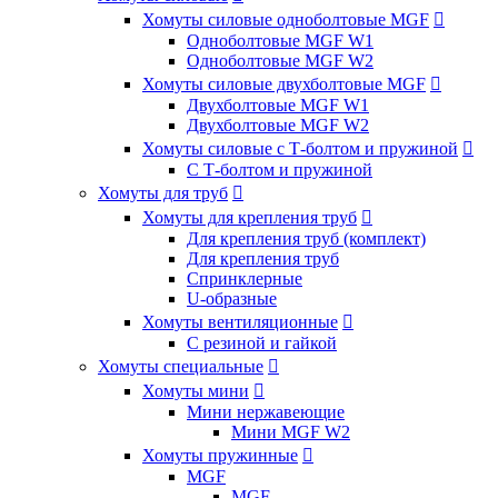
Хомуты силовые одноболтовые MGF

Одноболтовые MGF W1
Одноболтовые MGF W2
Хомуты силовые двухболтовые MGF

Двухболтовые MGF W1
Двухболтовые MGF W2
Хомуты силовые с Т-болтом и пружиной

С Т-болтом и пружиной
Хомуты для труб

Хомуты для крепления труб

Для крепления труб (комплект)
Для крепления труб
Спринклерные
U-образные
Хомуты вентиляционные

С резиной и гайкой
Хомуты специальные

Хомуты мини

Мини нержавеющие
Мини MGF W2
Хомуты пружинные

MGF
MGF