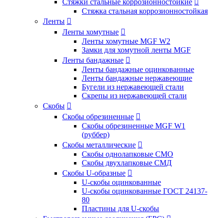
Стяжки стальные коррозионностойкие

Стяжка стальная коррозионностойкая
Ленты

Ленты хомутные

Ленты хомутные MGF W2
Замки для хомутной ленты MGF
Ленты бандажные

Ленты бандажные оцинкованные
Ленты бандажные нержавеющие
Бугели из нержавеющей стали
Скрепы из нержавеющей стали
Скобы

Скобы обрезиненные

Скобы обрезиненные MGF W1
(руббер)
Скобы металлические

Скобы однолапковые СМО
Скобы двухлапковые СМД
Скобы U-образные

U-скобы оцинкованные
U-скобы оцинкованные ГОСТ 24137-
80
Пластины для U-скобы