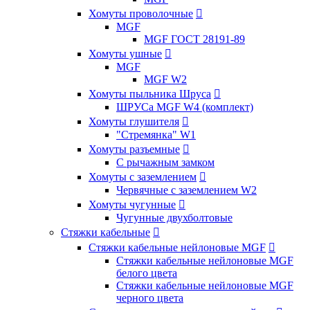
Хомуты проволочные

MGF
MGF ГОСТ 28191-89
Хомуты ушные

MGF
MGF W2
Хомуты пыльника Шруса

ШРУСа MGF W4 (комплект)
Хомуты глушителя

"Стремянка" W1
Хомуты разъемные

С рычажным замком
Хомуты с заземлением

Червячные с заземлением W2
Хомуты чугунные

Чугунные двухболтовые
Стяжки кабельные

Стяжки кабельные нейлоновые MGF

Стяжки кабельные нейлоновые MGF
белого цвета
Стяжки кабельные нейлоновые MGF
черного цвета