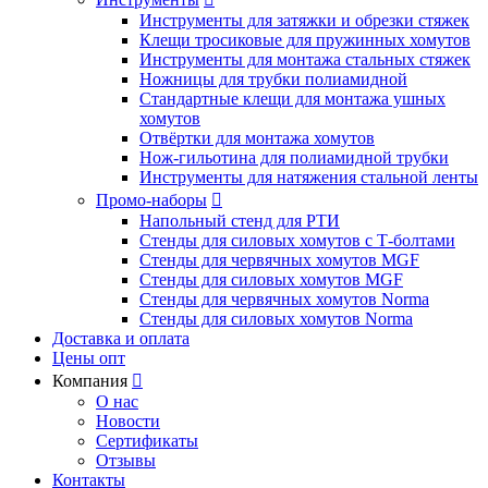
Инструменты для затяжки и обрезки стяжек
Клещи тросиковые для пружинных хомутов
Инструменты для монтажа стальных стяжек
Ножницы для трубки полиамидной
Стандартные клещи для монтажа ушных
хомутов
Отвёртки для монтажа хомутов
Нож-гильотина для полиамидной трубки
Инструменты для натяжения стальной ленты
Промо-наборы

Напольный стенд для РТИ
Стенды для силовых хомутов с Т-болтами
Стенды для червячных хомутов MGF
Стенды для силовых хомутов MGF
Стенды для червячных хомутов Norma
Стенды для силовых хомутов Norma
Доставка и оплата
Цены опт
Компания

О нас
Новости
Сертификаты
Отзывы
Контакты