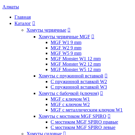
Алматы
Главная
Каталог

Хомуты червячные

Хомуты червячные MGF

MGF W1 9 mm
MGF W2 9 mm
MGF W5 9 mm
MGF Monster W1 12 mm
MGF Monster W2 12 mm
MGF Monster W5 12 mm
Хомуты с пружинной вставкой

С пружинной вставкой W2
С пружинной вставкой W3
Хомуты с бабочкой (ключом)

MGF с ключом W1
MGF с ключом W2
MGF с металлическим ключом W1
Хомуты с мостиком MGF SPIRO

С мостиком MGF SPIRO правые
С мостиком MGF SPIRO левые
Хомуты силовые
