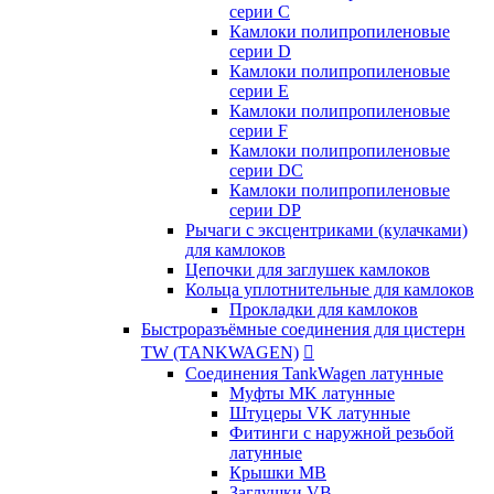
серии C
Камлоки полипропиленовые
серии D
Камлоки полипропиленовые
серии Е
Камлоки полипропиленовые
серии F
Камлоки полипропиленовые
серии DC
Камлоки полипропиленовые
серии DP
Рычаги с эксцентриками (кулачками)
для камлоков
Цепочки для заглушек камлоков
Кольца уплотнительные для камлоков
Прокладки для камлоков
Быстроразъёмные соединения для цистерн
TW (TANKWAGEN)

Соединения TankWagen латунные
Муфты MK латунные
Штуцеры VK латунные
Фитинги с наружной резьбой
латунные
Крышки MB
Заглушки VB