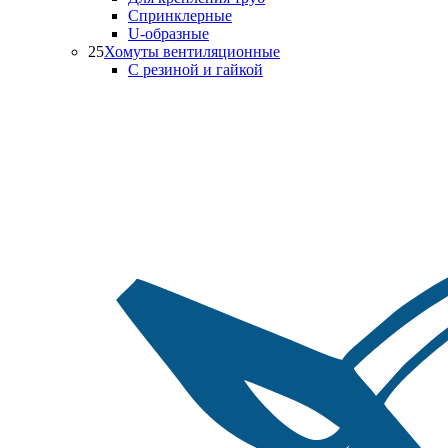
Спринклерные
U-образные
25
Хомуты вентиляционные
С резиной и гайкой