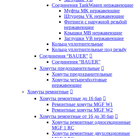
Соединения TankWagen нержавеющие
Муфты MK нержавеющие
Штуцеры VK нержавеющие
Фитинги с наружной резьбой
нержавеющие
Крышки MB нержавеющие
Заглушки VB нержавеющие
Кольца уплотнительные
Кольца уплотнительные под резьбу
Соединения “BAUER”

Соединения “BAUER”
Хомуты предохранительные

Хомуты предохранительные
Хомуты четырехболтовые
нержавеющие
Хомуты ремонтные

Хомуты ремонтные до 16 бар

Ремонтные хомуты MGF W1
Ремонтные хомуты MGF W2
Хомуты ремонтные от 16 до 30 бар

Хомуты ремонтные односекционные
MGF 1 RC
Хомуты ремонтные двухсекционные