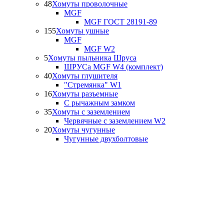
48
Хомуты проволочные
MGF
MGF ГОСТ 28191-89
155
Хомуты ушные
MGF
MGF W2
5
Хомуты пыльника Шруса
ШРУСа MGF W4 (комплект)
40
Хомуты глушителя
"Стремянка" W1
16
Хомуты разъемные
С рычажным замком
35
Хомуты с заземлением
Червячные с заземлением W2
20
Хомуты чугунные
Чугунные двухболтовые