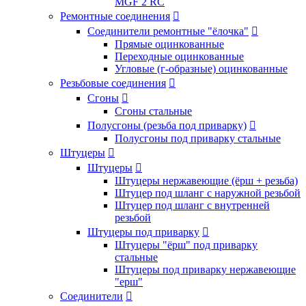
MGF 2 RC
Ремонтные соединения

Соединители ремонтные "ёлочка"

Прямые оцинкованные
Переходные оцинкованные
Угловые (г-образные) оцинкованные
Резьбовые соединения

Сгоны

Сгоны стальные
Полусгоны (резьба под приварку)

Полусгоны под приварку стальные
Штуцеры

Штуцеры

Штуцеры нержавеющие (ёрш + резьба)
Штуцер под шланг с наружной резьбой
Штуцер под шланг с внутренней
резьбой
Штуцеры под приварку

Штуцеры "ёрш" под приварку
стальные
Штуцеры под приварку нержавеющие
"ерш"
Соединители
