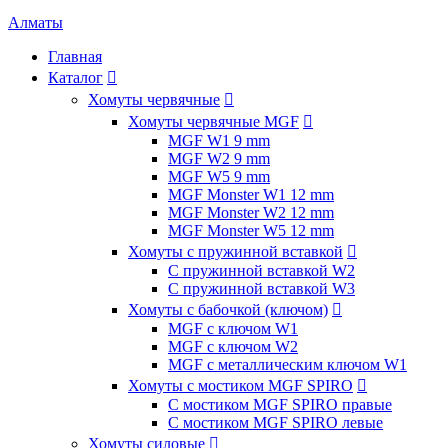
Алматы
Главная
Каталог

Хомуты червячные

Хомуты червячные MGF

MGF W1 9 mm
MGF W2 9 mm
MGF W5 9 mm
MGF Monster W1 12 mm
MGF Monster W2 12 mm
MGF Monster W5 12 mm
Хомуты с пружинной вставкой

С пружинной вставкой W2
С пружинной вставкой W3
Хомуты с бабочкой (ключом)

MGF с ключом W1
MGF с ключом W2
MGF с металлическим ключом W1
Хомуты с мостиком MGF SPIRO

С мостиком MGF SPIRO правые
С мостиком MGF SPIRO левые
Хомуты силовые
