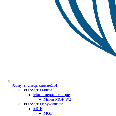
Хомуты специальные
514
38
Хомуты мини
Мини нержавеющие
Мини MGF W2
98
Хомуты пружинные
MGF
MGF