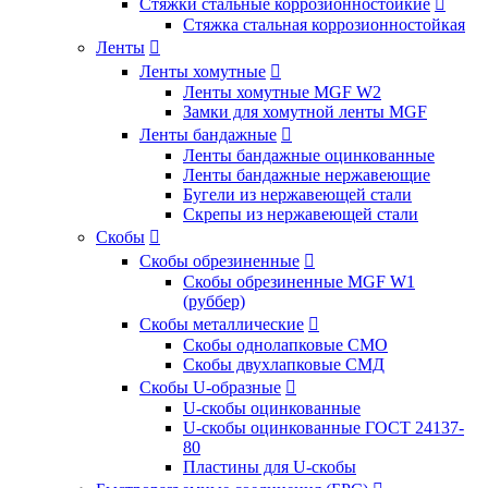
Стяжки стальные коррозионностойкие

Стяжка стальная коррозионностойкая
Ленты

Ленты хомутные

Ленты хомутные MGF W2
Замки для хомутной ленты MGF
Ленты бандажные

Ленты бандажные оцинкованные
Ленты бандажные нержавеющие
Бугели из нержавеющей стали
Скрепы из нержавеющей стали
Скобы

Скобы обрезиненные

Скобы обрезиненные MGF W1
(руббер)
Скобы металлические

Скобы однолапковые СМО
Скобы двухлапковые СМД
Скобы U-образные

U-скобы оцинкованные
U-скобы оцинкованные ГОСТ 24137-
80
Пластины для U-скобы