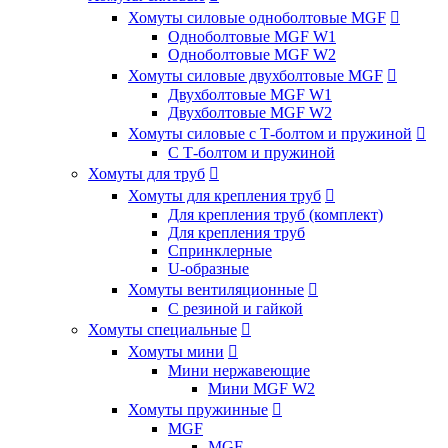
Хомуты силовые одноболтовые MGF

Одноболтовые MGF W1
Одноболтовые MGF W2
Хомуты силовые двухболтовые MGF

Двухболтовые MGF W1
Двухболтовые MGF W2
Хомуты силовые с Т-болтом и пружиной

С Т-болтом и пружиной
Хомуты для труб

Хомуты для крепления труб

Для крепления труб (комплект)
Для крепления труб
Спринклерные
U-образные
Хомуты вентиляционные

С резиной и гайкой
Хомуты специальные

Хомуты мини

Мини нержавеющие
Мини MGF W2
Хомуты пружинные

MGF
MGF