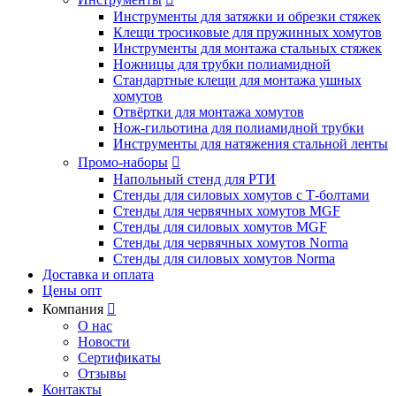
Инструменты для затяжки и обрезки стяжек
Клещи тросиковые для пружинных хомутов
Инструменты для монтажа стальных стяжек
Ножницы для трубки полиамидной
Стандартные клещи для монтажа ушных
хомутов
Отвёртки для монтажа хомутов
Нож-гильотина для полиамидной трубки
Инструменты для натяжения стальной ленты
Промо-наборы

Напольный стенд для РТИ
Стенды для силовых хомутов с Т-болтами
Стенды для червячных хомутов MGF
Стенды для силовых хомутов MGF
Стенды для червячных хомутов Norma
Стенды для силовых хомутов Norma
Доставка и оплата
Цены опт
Компания

О нас
Новости
Сертификаты
Отзывы
Контакты