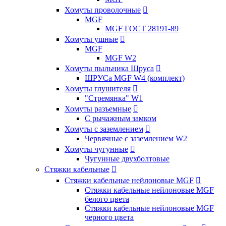
Хомуты проволочные

MGF
MGF ГОСТ 28191-89
Хомуты ушные

MGF
MGF W2
Хомуты пыльника Шруса

ШРУСа MGF W4 (комплект)
Хомуты глушителя

"Стремянка" W1
Хомуты разъемные

С рычажным замком
Хомуты с заземлением

Червячные с заземлением W2
Хомуты чугунные

Чугунные двухболтовые
Стяжки кабельные

Стяжки кабельные нейлоновые MGF

Стяжки кабельные нейлоновые MGF
белого цвета
Стяжки кабельные нейлоновые MGF
черного цвета