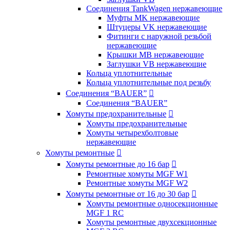
Соединения TankWagen нержавеющие
Муфты MK нержавеющие
Штуцеры VK нержавеющие
Фитинги с наружной резьбой
нержавеющие
Крышки MB нержавеющие
Заглушки VB нержавеющие
Кольца уплотнительные
Кольца уплотнительные под резьбу
Соединения “BAUER”

Соединения “BAUER”
Хомуты предохранительные

Хомуты предохранительные
Хомуты четырехболтовые
нержавеющие
Хомуты ремонтные

Хомуты ремонтные до 16 бар

Ремонтные хомуты MGF W1
Ремонтные хомуты MGF W2
Хомуты ремонтные от 16 до 30 бар

Хомуты ремонтные односекционные
MGF 1 RC
Хомуты ремонтные двухсекционные