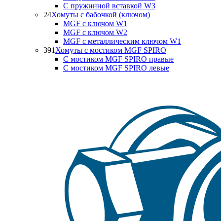
С пружинной вставкой W3
24
Хомуты с бабочкой (ключом)
MGF с ключом W1
MGF с ключом W2
MGF с металлическим ключом W1
391
Хомуты с мостиком MGF SPIRO
С мостиком MGF SPIRO правые
С мостиком MGF SPIRO левые