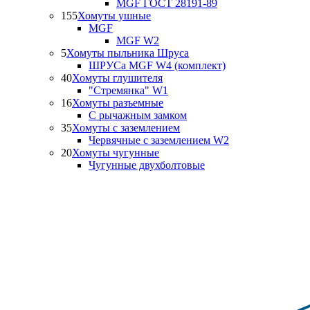
MGF ГОСТ 28191-89
155
Хомуты ушные
MGF
MGF W2
5
Хомуты пыльника Шруса
ШРУСа MGF W4 (комплект)
40
Хомуты глушителя
"Стремянка" W1
16
Хомуты разъемные
С рычажным замком
35
Хомуты с заземлением
Червячные с заземлением W2
20
Хомуты чугунные
Чугунные двухболтовые