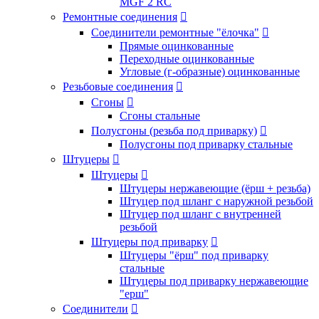
MGF 2 RC
Ремонтные соединения

Соединители ремонтные "ёлочка"

Прямые оцинкованные
Переходные оцинкованные
Угловые (г-образные) оцинкованные
Резьбовые соединения

Сгоны

Сгоны стальные
Полусгоны (резьба под приварку)

Полусгоны под приварку стальные
Штуцеры

Штуцеры

Штуцеры нержавеющие (ёрш + резьба)
Штуцер под шланг с наружной резьбой
Штуцер под шланг с внутренней
резьбой
Штуцеры под приварку

Штуцеры "ёрш" под приварку
стальные
Штуцеры под приварку нержавеющие
"ерш"
Соединители
