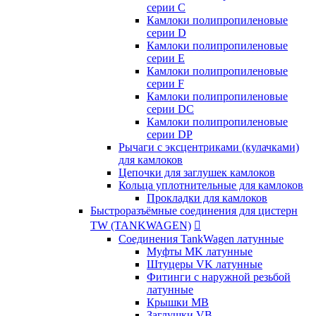
серии C
Камлоки полипропиленовые
серии D
Камлоки полипропиленовые
серии Е
Камлоки полипропиленовые
серии F
Камлоки полипропиленовые
серии DC
Камлоки полипропиленовые
серии DP
Рычаги с эксцентриками (кулачками)
для камлоков
Цепочки для заглушек камлоков
Кольца уплотнительные для камлоков
Прокладки для камлоков
Быстроразъёмные соединения для цистерн
TW (TANKWAGEN)

Соединения TankWagen латунные
Муфты MK латунные
Штуцеры VK латунные
Фитинги с наружной резьбой
латунные
Крышки MB
Заглушки VB