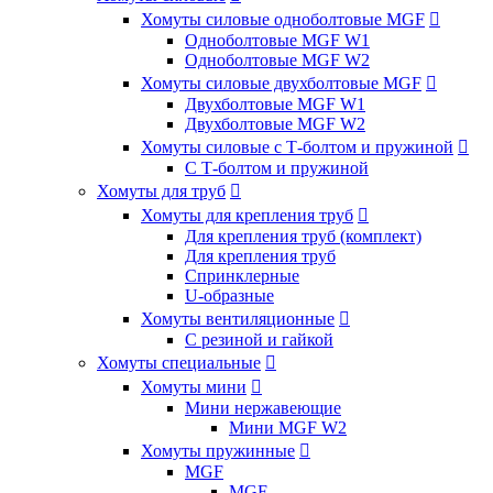
Хомуты силовые одноболтовые MGF

Одноболтовые MGF W1
Одноболтовые MGF W2
Хомуты силовые двухболтовые MGF

Двухболтовые MGF W1
Двухболтовые MGF W2
Хомуты силовые с Т-болтом и пружиной

С Т-болтом и пружиной
Хомуты для труб

Хомуты для крепления труб

Для крепления труб (комплект)
Для крепления труб
Спринклерные
U-образные
Хомуты вентиляционные

С резиной и гайкой
Хомуты специальные

Хомуты мини

Мини нержавеющие
Мини MGF W2
Хомуты пружинные

MGF
MGF