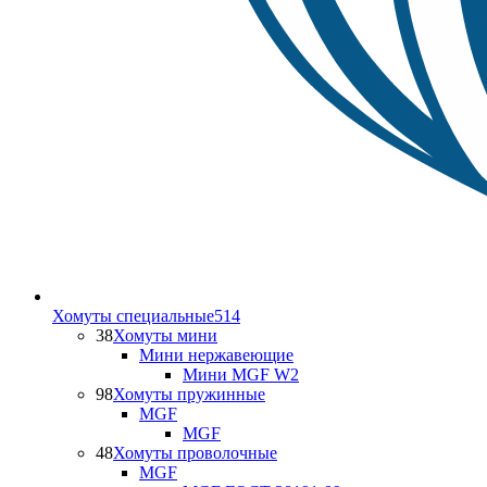
Хомуты специальные
514
38
Хомуты мини
Мини нержавеющие
Мини MGF W2
98
Хомуты пружинные
MGF
MGF
48
Хомуты проволочные
MGF