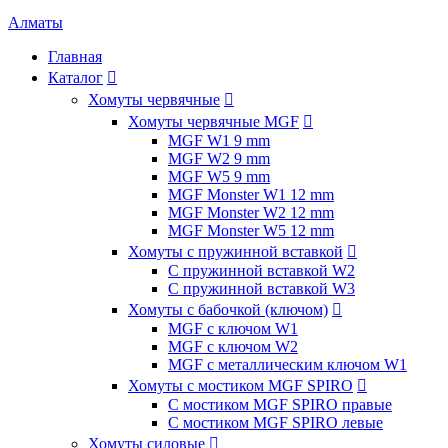
Алматы
Главная
Каталог

Хомуты червячные

Хомуты червячные MGF

MGF W1 9 mm
MGF W2 9 mm
MGF W5 9 mm
MGF Monster W1 12 mm
MGF Monster W2 12 mm
MGF Monster W5 12 mm
Хомуты с пружинной вставкой

С пружинной вставкой W2
С пружинной вставкой W3
Хомуты с бабочкой (ключом)

MGF с ключом W1
MGF с ключом W2
MGF с металлическим ключом W1
Хомуты с мостиком MGF SPIRO

С мостиком MGF SPIRO правые
С мостиком MGF SPIRO левые
Хомуты силовые
