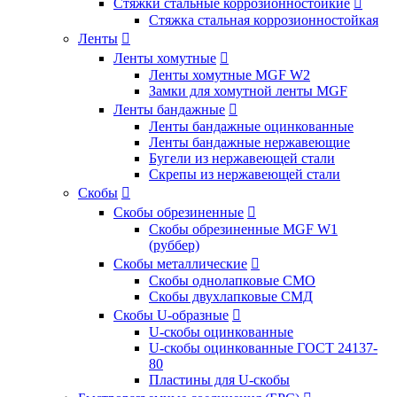
Стяжки стальные коррозионностойкие

Стяжка стальная коррозионностойкая
Ленты

Ленты хомутные

Ленты хомутные MGF W2
Замки для хомутной ленты MGF
Ленты бандажные

Ленты бандажные оцинкованные
Ленты бандажные нержавеющие
Бугели из нержавеющей стали
Скрепы из нержавеющей стали
Скобы

Скобы обрезиненные

Скобы обрезиненные MGF W1
(руббер)
Скобы металлические

Скобы однолапковые СМО
Скобы двухлапковые СМД
Скобы U-образные

U-скобы оцинкованные
U-скобы оцинкованные ГОСТ 24137-
80
Пластины для U-скобы