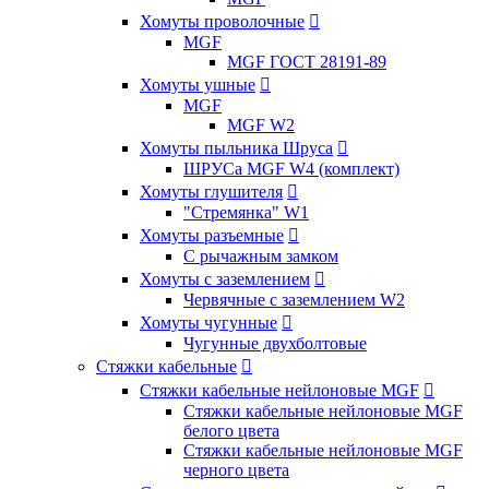
Хомуты проволочные

MGF
MGF ГОСТ 28191-89
Хомуты ушные

MGF
MGF W2
Хомуты пыльника Шруса

ШРУСа MGF W4 (комплект)
Хомуты глушителя

"Стремянка" W1
Хомуты разъемные

С рычажным замком
Хомуты с заземлением

Червячные с заземлением W2
Хомуты чугунные

Чугунные двухболтовые
Стяжки кабельные

Стяжки кабельные нейлоновые MGF

Стяжки кабельные нейлоновые MGF
белого цвета
Стяжки кабельные нейлоновые MGF
черного цвета