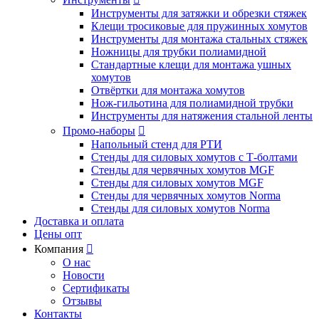
Инструменты для затяжки и обрезки стяжек
Клещи тросиковые для пружинных хомутов
Инструменты для монтажа стальных стяжек
Ножницы для трубки полиамидной
Стандартные клещи для монтажа ушных
хомутов
Отвёртки для монтажа хомутов
Нож-гильотина для полиамидной трубки
Инструменты для натяжения стальной ленты
Промо-наборы

Напольный стенд для РТИ
Стенды для силовых хомутов с Т-болтами
Стенды для червячных хомутов MGF
Стенды для силовых хомутов MGF
Стенды для червячных хомутов Norma
Стенды для силовых хомутов Norma
Доставка и оплата
Цены опт
Компания

О нас
Новости
Сертификаты
Отзывы
Контакты