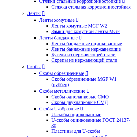
Стяжки стальные коррозионностойкие

Стяжка стальная коррозионностойкая
Ленты

Ленты хомутные

Ленты хомутные MGF W2
Замки для хомутной ленты MGF
Ленты бандажные

Ленты бандажные оцинкованные
Ленты бандажные нержавеющие
Бугели из нержавеющей стали
Скрепы из нержавеющей стали
Скобы

Скобы обрезиненные

Скобы обрезиненные MGF W1
(руббер)
Скобы металлические

Скобы однолапковые СМО
Скобы двухлапковые СМД
Скобы U-образные

U-скобы оцинкованные
U-скобы оцинкованные ГОСТ 24137-
80
Пластины для U-скобы