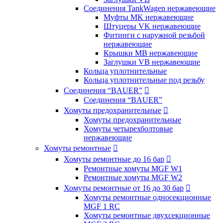
Соединения TankWagen нержавеющие
Муфты MK нержавеющие
Штуцеры VK нержавеющие
Фитинги с наружной резьбой
нержавеющие
Крышки MB нержавеющие
Заглушки VB нержавеющие
Кольца уплотнительные
Кольца уплотнительные под резьбу
Соединения “BAUER”

Соединения “BAUER”
Хомуты предохранительные

Хомуты предохранительные
Хомуты четырехболтовые
нержавеющие
Хомуты ремонтные

Хомуты ремонтные до 16 бар

Ремонтные хомуты MGF W1
Ремонтные хомуты MGF W2
Хомуты ремонтные от 16 до 30 бар

Хомуты ремонтные односекционные
MGF 1 RC
Хомуты ремонтные двухсекционные