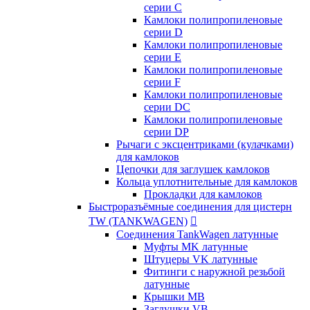
серии C
Камлоки полипропиленовые
серии D
Камлоки полипропиленовые
серии Е
Камлоки полипропиленовые
серии F
Камлоки полипропиленовые
серии DC
Камлоки полипропиленовые
серии DP
Рычаги с эксцентриками (кулачками)
для камлоков
Цепочки для заглушек камлоков
Кольца уплотнительные для камлоков
Прокладки для камлоков
Быстроразъёмные соединения для цистерн
TW (TANKWAGEN)

Соединения TankWagen латунные
Муфты MK латунные
Штуцеры VK латунные
Фитинги с наружной резьбой
латунные
Крышки MB
Заглушки VB