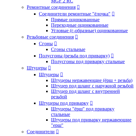
MGF 2 RC
Ремонтные соединения

Соединители ремонтные "ёлочка"

Прямые оцинкованные
Переходные оцинкованные
Угловые (г-образные) оцинкованные
Резьбовые соединения

Сгоны

Сгоны стальные
Полусгоны (резьба под приварку)

Полусгоны под приварку стальные
Штуцеры

Штуцеры

Штуцеры нержавеющие (ёрш + резьба)
Штуцер под шланг с наружной резьбой
Штуцер под шланг с внутренней
резьбой
Штуцеры под приварку

Штуцеры "ёрш" под приварку
стальные
Штуцеры под приварку нержавеющие
"ерш"
Соединители
