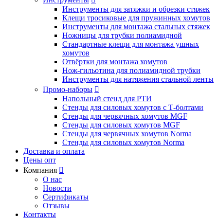
Инструменты для затяжки и обрезки стяжек
Клещи тросиковые для пружинных хомутов
Инструменты для монтажа стальных стяжек
Ножницы для трубки полиамидной
Стандартные клещи для монтажа ушных
хомутов
Отвёртки для монтажа хомутов
Нож-гильотина для полиамидной трубки
Инструменты для натяжения стальной ленты
Промо-наборы

Напольный стенд для РТИ
Стенды для силовых хомутов с Т-болтами
Стенды для червячных хомутов MGF
Стенды для силовых хомутов MGF
Стенды для червячных хомутов Norma
Стенды для силовых хомутов Norma
Доставка и оплата
Цены опт
Компания

О нас
Новости
Сертификаты
Отзывы
Контакты