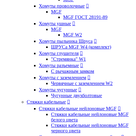
Хомуты проволочные

MGF
MGF ГОСТ 28191-89
Хомуты ушные

MGF
MGF W2
Хомуты пыльника Шруса

ШРУСа MGF W4 (комплект)
Хомуты глушителя

"Стремянка" W1
Хомуты разъемные

С рычажным замком
Хомуты с заземлением

Червячные с заземлением W2
Хомуты чугунные

Чугунные двухболтовые
Стяжки кабельные

Стяжки кабельные нейлоновые MGF

Стяжки кабельные нейлоновые MGF
белого цвета
Стяжки кабельные нейлоновые MGF
черного цвета