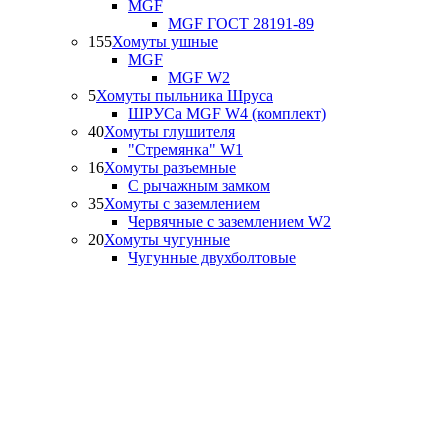
MGF
MGF ГОСТ 28191-89
155
Хомуты ушные
MGF
MGF W2
5
Хомуты пыльника Шруса
ШРУСа MGF W4 (комплект)
40
Хомуты глушителя
"Стремянка" W1
16
Хомуты разъемные
С рычажным замком
35
Хомуты с заземлением
Червячные с заземлением W2
20
Хомуты чугунные
Чугунные двухболтовые