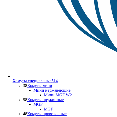
Хомуты специальные
514
38
Хомуты мини
Мини нержавеющие
Мини MGF W2
98
Хомуты пружинные
MGF
MGF
48
Хомуты проволочные