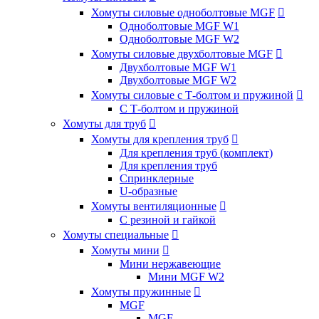
Хомуты силовые одноболтовые MGF

Одноболтовые MGF W1
Одноболтовые MGF W2
Хомуты силовые двухболтовые MGF

Двухболтовые MGF W1
Двухболтовые MGF W2
Хомуты силовые с Т-болтом и пружиной

С Т-болтом и пружиной
Хомуты для труб

Хомуты для крепления труб

Для крепления труб (комплект)
Для крепления труб
Спринклерные
U-образные
Хомуты вентиляционные

С резиной и гайкой
Хомуты специальные

Хомуты мини

Мини нержавеющие
Мини MGF W2
Хомуты пружинные

MGF
MGF