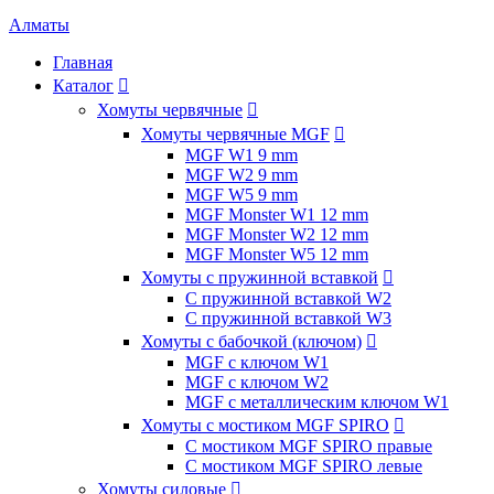
Алматы
Главная
Каталог

Хомуты червячные

Хомуты червячные MGF

MGF W1 9 mm
MGF W2 9 mm
MGF W5 9 mm
MGF Monster W1 12 mm
MGF Monster W2 12 mm
MGF Monster W5 12 mm
Хомуты с пружинной вставкой

С пружинной вставкой W2
С пружинной вставкой W3
Хомуты с бабочкой (ключом)

MGF с ключом W1
MGF с ключом W2
MGF с металлическим ключом W1
Хомуты с мостиком MGF SPIRO

С мостиком MGF SPIRO правые
С мостиком MGF SPIRO левые
Хомуты силовые
