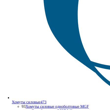
Хомуты силовые
473
93
Хомуты силовые одноболтовые MGF