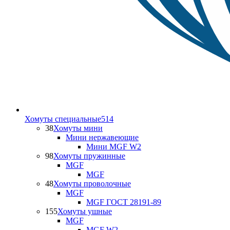
Хомуты специальные
514
38
Хомуты мини
Мини нержавеющие
Мини MGF W2
98
Хомуты пружинные
MGF
MGF
48
Хомуты проволочные
MGF
MGF ГОСТ 28191-89
155
Хомуты ушные
MGF
MGF W2