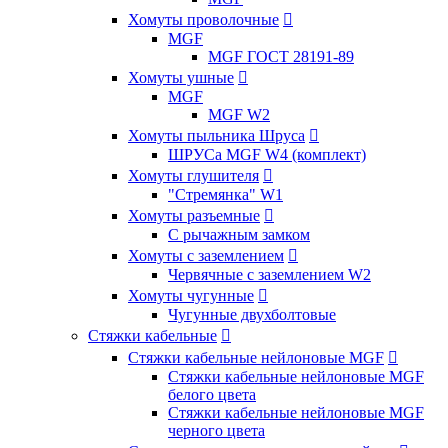
Хомуты проволочные

MGF
MGF ГОСТ 28191-89
Хомуты ушные

MGF
MGF W2
Хомуты пыльника Шруса

ШРУСа MGF W4 (комплект)
Хомуты глушителя

"Стремянка" W1
Хомуты разъемные

С рычажным замком
Хомуты с заземлением

Червячные с заземлением W2
Хомуты чугунные

Чугунные двухболтовые
Стяжки кабельные

Стяжки кабельные нейлоновые MGF

Стяжки кабельные нейлоновые MGF
белого цвета
Стяжки кабельные нейлоновые MGF
черного цвета