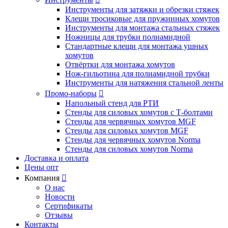
Инструменты для затяжки и обрезки стяжек
Клещи тросиковые для пружинных хомутов
Инструменты для монтажа стальных стяжек
Ножницы для трубки полиамидной
Стандартные клещи для монтажа ушных
хомутов
Отвёртки для монтажа хомутов
Нож-гильотина для полиамидной трубки
Инструменты для натяжения стальной ленты
Промо-наборы

Напольный стенд для РТИ
Стенды для силовых хомутов с Т-болтами
Стенды для червячных хомутов MGF
Стенды для силовых хомутов MGF
Стенды для червячных хомутов Norma
Стенды для силовых хомутов Norma
Доставка и оплата
Цены опт
Компания

О нас
Новости
Сертификаты
Отзывы
Контакты