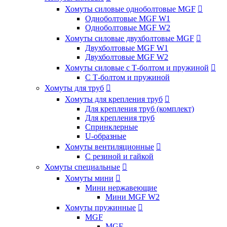
Хомуты силовые одноболтовые MGF

Одноболтовые MGF W1
Одноболтовые MGF W2
Хомуты силовые двухболтовые MGF

Двухболтовые MGF W1
Двухболтовые MGF W2
Хомуты силовые с Т-болтом и пружиной

С Т-болтом и пружиной
Хомуты для труб

Хомуты для крепления труб

Для крепления труб (комплект)
Для крепления труб
Спринклерные
U-образные
Хомуты вентиляционные

С резиной и гайкой
Хомуты специальные

Хомуты мини

Мини нержавеющие
Мини MGF W2
Хомуты пружинные

MGF
MGF