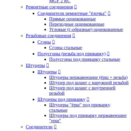
MGF 2 RC
Ремонтные соединения

Соединители ремонтные "ёлочка"

Прямые оцинкованные
Переходные оцинкованные
Угловые (г-образные) оцинкованные
Резьбовые соединения

Сгоны

Сгоны стальные
Полусгоны (резьба под приварку)

Полусгоны под приварку стальные
Штуцеры

Штуцеры

Штуцеры нержавеющие (ёрш + резьба)
Штуцер под шланг с наружной резьбой
Штуцер под шланг с внутренней
резьбой
Штуцеры под приварку

Штуцеры "ёрш" под приварку
стальные
Штуцеры под приварку нержавеющие
"ерш"
Соединители
