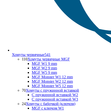
Хомуты червячные
541
110
Хомуты червячные MGF
MGF W1 9 mm
MGF W2 9 mm
MGF W5 9 mm
MGF Monster W1 12 mm
MGF Monster W2 12 mm
MGF Monster W5 12 mm
70
Хомуты с пружинной вставкой
С пружинной вставкой W2
С пружинной вставкой W3
24
Хомуты с бабочкой (ключом)
MGF с ключом W1