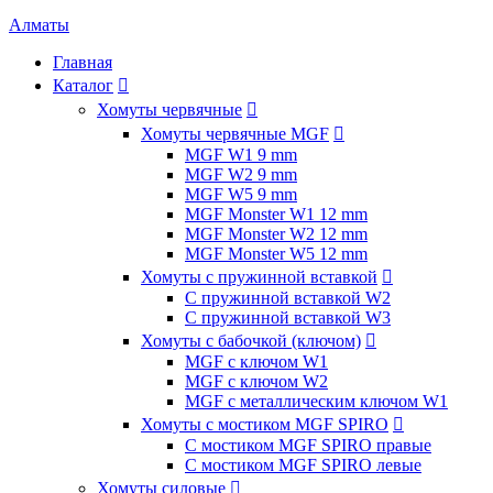
Алматы
Главная
Каталог

Хомуты червячные

Хомуты червячные MGF

MGF W1 9 mm
MGF W2 9 mm
MGF W5 9 mm
MGF Monster W1 12 mm
MGF Monster W2 12 mm
MGF Monster W5 12 mm
Хомуты с пружинной вставкой

С пружинной вставкой W2
С пружинной вставкой W3
Хомуты с бабочкой (ключом)

MGF с ключом W1
MGF с ключом W2
MGF с металлическим ключом W1
Хомуты с мостиком MGF SPIRO

С мостиком MGF SPIRO правые
С мостиком MGF SPIRO левые
Хомуты силовые
