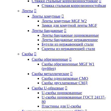
Стяжки стальные коррозионностойкие

Стяжка стальная коррозионностойкая
Ленты

Ленты хомутные

Ленты хомутные MGF W2
Замки для хомутной ленты MGF
Ленты бандажные

Ленты бандажные оцинкованные
Ленты бандажные нержавеющие
Бугели из нержавеющей стали
Скрепы из нержавеющей стали
Скобы

Скобы обрезиненные

Скобы обрезиненные MGF W1
(руббер)
Скобы металлические

Скобы однолапковые СМО
Скобы двухлапковые СМД
Скобы U-образные

U-скобы оцинкованные
U-скобы оцинкованные ГОСТ 24137-
80
Пластины для U-скобы