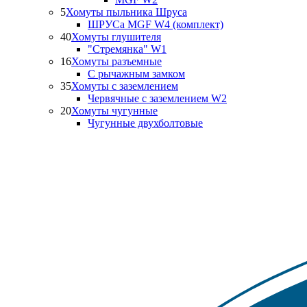
5
Хомуты пыльника Шруса
ШРУСа MGF W4 (комплект)
40
Хомуты глушителя
"Стремянка" W1
16
Хомуты разъемные
С рычажным замком
35
Хомуты с заземлением
Червячные с заземлением W2
20
Хомуты чугунные
Чугунные двухболтовые