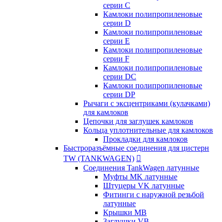
серии C
Камлоки полипропиленовые
серии D
Камлоки полипропиленовые
серии Е
Камлоки полипропиленовые
серии F
Камлоки полипропиленовые
серии DC
Камлоки полипропиленовые
серии DP
Рычаги с эксцентриками (кулачками)
для камлоков
Цепочки для заглушек камлоков
Кольца уплотнительные для камлоков
Прокладки для камлоков
Быстроразъёмные соединения для цистерн
TW (TANKWAGEN)

Соединения TankWagen латунные
Муфты MK латунные
Штуцеры VK латунные
Фитинги с наружной резьбой
латунные
Крышки MB
Заглушки VB