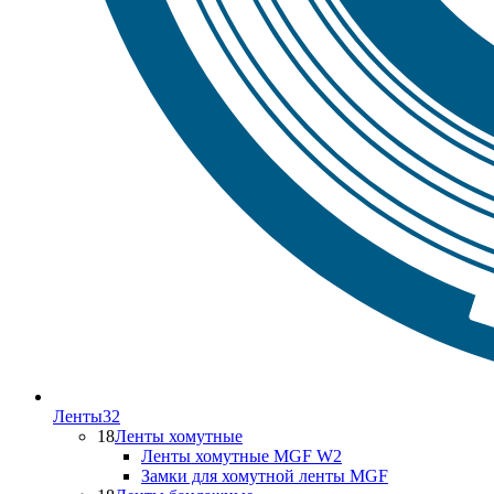
Ленты
32
18
Ленты хомутные
Ленты хомутные MGF W2
Замки для хомутной ленты MGF