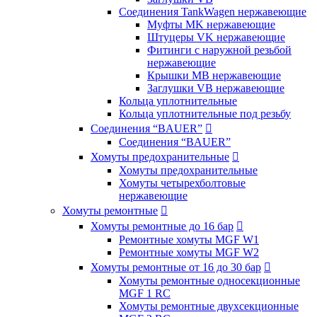
Соединения TankWagen нержавеющие
Муфты MK нержавеющие
Штуцеры VK нержавеющие
Фитинги с наружной резьбой
нержавеющие
Крышки MB нержавеющие
Заглушки VB нержавеющие
Кольца уплотнительные
Кольца уплотнительные под резьбу
Соединения “BAUER”

Соединения “BAUER”
Хомуты предохранительные

Хомуты предохранительные
Хомуты четырехболтовые
нержавеющие
Хомуты ремонтные

Хомуты ремонтные до 16 бар

Ремонтные хомуты MGF W1
Ремонтные хомуты MGF W2
Хомуты ремонтные от 16 до 30 бар

Хомуты ремонтные односекционные
MGF 1 RC
Хомуты ремонтные двухсекционные