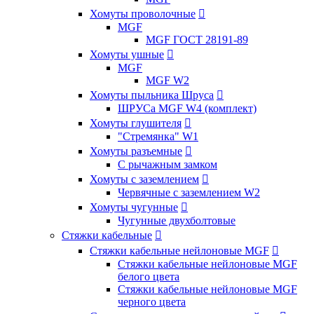
Хомуты проволочные

MGF
MGF ГОСТ 28191-89
Хомуты ушные

MGF
MGF W2
Хомуты пыльника Шруса

ШРУСа MGF W4 (комплект)
Хомуты глушителя

"Стремянка" W1
Хомуты разъемные

С рычажным замком
Хомуты с заземлением

Червячные с заземлением W2
Хомуты чугунные

Чугунные двухболтовые
Стяжки кабельные

Стяжки кабельные нейлоновые MGF

Стяжки кабельные нейлоновые MGF
белого цвета
Стяжки кабельные нейлоновые MGF
черного цвета