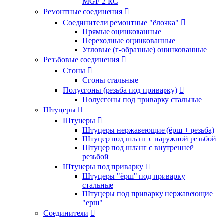
MGF 2 RC
Ремонтные соединения

Соединители ремонтные "ёлочка"

Прямые оцинкованные
Переходные оцинкованные
Угловые (г-образные) оцинкованные
Резьбовые соединения

Сгоны

Сгоны стальные
Полусгоны (резьба под приварку)

Полусгоны под приварку стальные
Штуцеры

Штуцеры

Штуцеры нержавеющие (ёрш + резьба)
Штуцер под шланг с наружной резьбой
Штуцер под шланг с внутренней
резьбой
Штуцеры под приварку

Штуцеры "ёрш" под приварку
стальные
Штуцеры под приварку нержавеющие
"ерш"
Соединители
