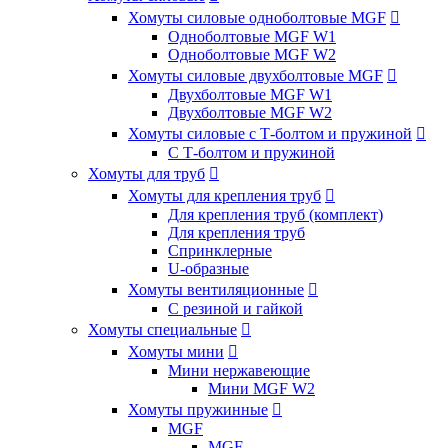
Хомуты силовые одноболтовые MGF

Одноболтовые MGF W1
Одноболтовые MGF W2
Хомуты силовые двухболтовые MGF

Двухболтовые MGF W1
Двухболтовые MGF W2
Хомуты силовые с Т-болтом и пружиной

С Т-болтом и пружиной
Хомуты для труб

Хомуты для крепления труб

Для крепления труб (комплект)
Для крепления труб
Спринклерные
U-образные
Хомуты вентиляционные

С резиной и гайкой
Хомуты специальные

Хомуты мини

Мини нержавеющие
Мини MGF W2
Хомуты пружинные

MGF
MGF