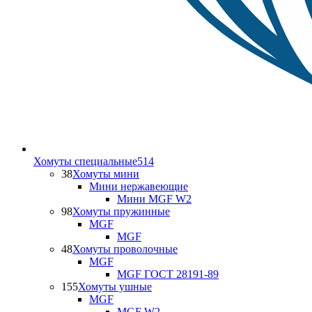
Хомуты специальные
514
38
Хомуты мини
Мини нержавеющие
Мини MGF W2
98
Хомуты пружинные
MGF
MGF
48
Хомуты проволочные
MGF
MGF ГОСТ 28191-89
155
Хомуты ушные
MGF
MGF W2