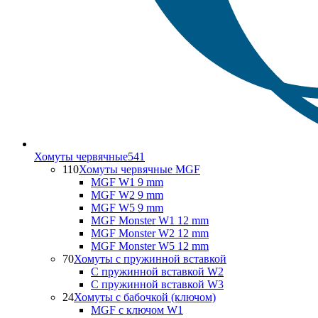
Хомуты червячные
541
110
Хомуты червячные MGF
MGF W1 9 mm
MGF W2 9 mm
MGF W5 9 mm
MGF Monster W1 12 mm
MGF Monster W2 12 mm
MGF Monster W5 12 mm
70
Хомуты с пружинной вставкой
С пружинной вставкой W2
С пружинной вставкой W3
24
Хомуты с бабочкой (ключом)
MGF с ключом W1