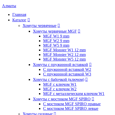
Алматы
Главная
Каталог

Хомуты червячные

Хомуты червячные MGF

MGF W1 9 mm
MGF W2 9 mm
MGF W5 9 mm
MGF Monster W1 12 mm
MGF Monster W2 12 mm
MGF Monster W5 12 mm
Хомуты с пружинной вставкой

С пружинной вставкой W2
С пружинной вставкой W3
Хомуты с бабочкой (ключом)

MGF с ключом W1
MGF с ключом W2
MGF с металлическим ключом W1
Хомуты с мостиком MGF SPIRO

С мостиком MGF SPIRO правые
С мостиком MGF SPIRO левые
Хомуты силовые
