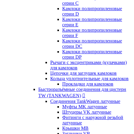
серии C
Камлоки полипропиленовые
серии D
Камлоки полипропиленовые
серии Е
Камлоки полипропиленовые
серии F
Камлоки полипропиленовые
серии DC
Камлоки полипропиленовые
серии DP
Рычаги с эксцентриками (кулачками)
для камлоков
Цепочки для заглушек камлоков
Кольца уплотнительные для камлоков
Прокладки для камлоков
Быстроразъёмные соединения для цистерн
TW (TANKWAGEN)

Соединения TankWagen латунные
Муфты MK латунные
Штуцеры VK латунные
Фитинги с наружной резьбой
латунные
Крышки MB
Заглушки VB