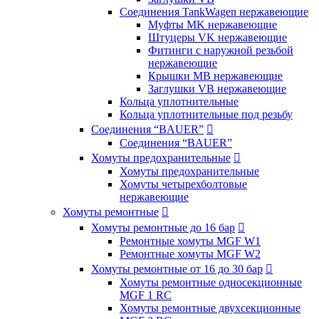
Соединения TankWagen нержавеющие
Муфты MK нержавеющие
Штуцеры VK нержавеющие
Фитинги с наружной резьбой
нержавеющие
Крышки MB нержавеющие
Заглушки VB нержавеющие
Кольца уплотнительные
Кольца уплотнительные под резьбу
Соединения “BAUER”

Соединения “BAUER”
Хомуты предохранительные

Хомуты предохранительные
Хомуты четырехболтовые
нержавеющие
Хомуты ремонтные

Хомуты ремонтные до 16 бар

Ремонтные хомуты MGF W1
Ремонтные хомуты MGF W2
Хомуты ремонтные от 16 до 30 бар

Хомуты ремонтные односекционные
MGF 1 RC
Хомуты ремонтные двухсекционные