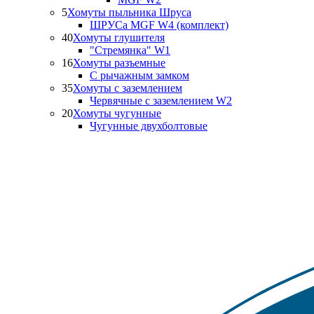
5
Хомуты пыльника Шруса
ШРУСа MGF W4 (комплект)
40
Хомуты глушителя
"Стремянка" W1
16
Хомуты разъемные
С рычажным замком
35
Хомуты с заземлением
Червячные с заземлением W2
20
Хомуты чугунные
Чугунные двухболтовые