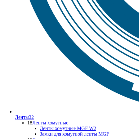
Ленты
32
18
Ленты хомутные
Ленты хомутные MGF W2
Замки для хомутной ленты MGF