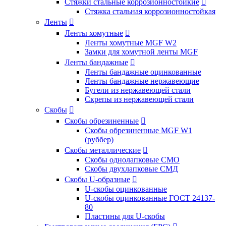
Стяжки стальные коррозионностойкие

Стяжка стальная коррозионностойкая
Ленты

Ленты хомутные

Ленты хомутные MGF W2
Замки для хомутной ленты MGF
Ленты бандажные

Ленты бандажные оцинкованные
Ленты бандажные нержавеющие
Бугели из нержавеющей стали
Скрепы из нержавеющей стали
Скобы

Скобы обрезиненные

Скобы обрезиненные MGF W1
(руббер)
Скобы металлические

Скобы однолапковые СМО
Скобы двухлапковые СМД
Скобы U-образные

U-скобы оцинкованные
U-скобы оцинкованные ГОСТ 24137-
80
Пластины для U-скобы