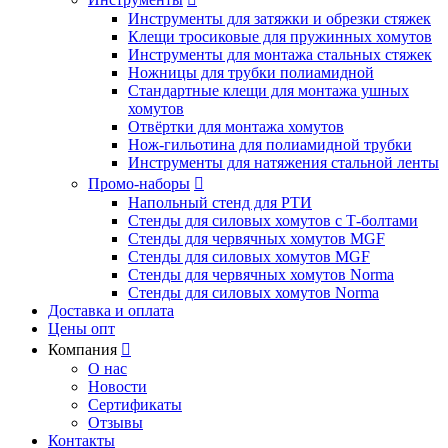
Инструменты для затяжки и обрезки стяжек
Клещи тросиковые для пружинных хомутов
Инструменты для монтажа стальных стяжек
Ножницы для трубки полиамидной
Стандартные клещи для монтажа ушных
хомутов
Отвёртки для монтажа хомутов
Нож-гильотина для полиамидной трубки
Инструменты для натяжения стальной ленты
Промо-наборы

Напольный стенд для РТИ
Стенды для силовых хомутов с Т-болтами
Стенды для червячных хомутов MGF
Стенды для силовых хомутов MGF
Стенды для червячных хомутов Norma
Стенды для силовых хомутов Norma
Доставка и оплата
Цены опт
Компания

О нас
Новости
Сертификаты
Отзывы
Контакты