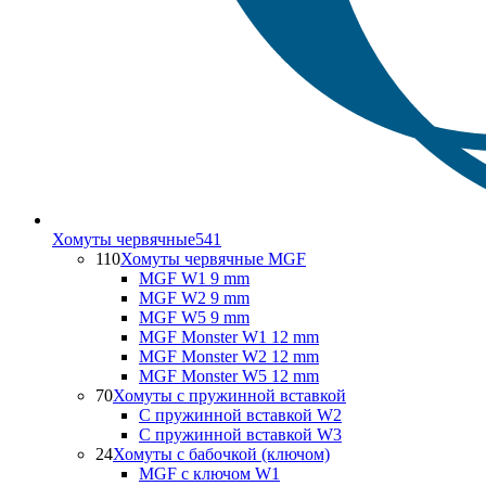
Хомуты червячные
541
110
Хомуты червячные MGF
MGF W1 9 mm
MGF W2 9 mm
MGF W5 9 mm
MGF Monster W1 12 mm
MGF Monster W2 12 mm
MGF Monster W5 12 mm
70
Хомуты с пружинной вставкой
С пружинной вставкой W2
С пружинной вставкой W3
24
Хомуты с бабочкой (ключом)
MGF с ключом W1