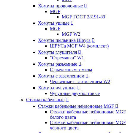
Хомуты проволочные

MGF
MGF ГОСТ 28191-89
Хомуты ушные

MGF
MGF W2
Хомуты пыльника Шруса

ШРУСа MGF W4 (комплект)
Хомуты глушителя

"Стремянка" W1
Хомуты разъемные

С рычажным замком
Хомуты с заземлением

Червячные с заземлением W2
Хомуты чугунные

Чугунные двухболтовые
Стяжки кабельные

Стяжки кабельные нейлоновые MGF

Стяжки кабельные нейлоновые MGF
белого цвета
Стяжки кабельные нейлоновые MGF
черного цвета