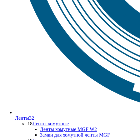
Ленты
32
18
Ленты хомутные
Ленты хомутные MGF W2
Замки для хомутной ленты MGF