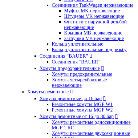
Соединения TankWagen нержавеющие
Муфты MK нержавеющие
Штуцеры VK нержавеющие
Фитинги с наружной резьбой
нержавеющие
Крышки MB нержавеющие
Заглушки VB нержавеющие
Кольца уплотнительные
Кольца уплотнительные под резьбу
Соединения “BAUER”

Соединения “BAUER”
Хомуты предохранительные

Хомуты предохранительные
Хомуты четырехболтовые
нержавеющие
Хомуты ремонтные

Хомуты ремонтные до 16 бар

Ремонтные хомуты MGF W1
Ремонтные хомуты MGF W2
Хомуты ремонтные от 16 до 30 бар

Хомуты ремонтные односекционные
MGF 1 RC
Хомуты ремонтные двухсекционные