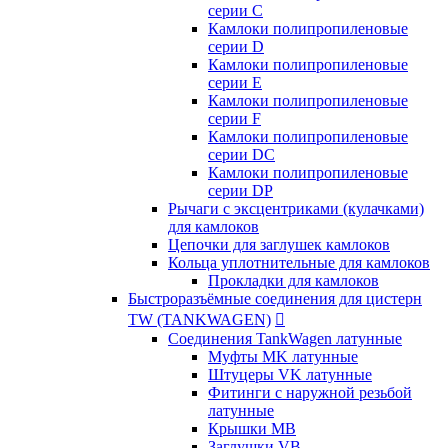
серии C
Камлоки полипропиленовые
серии D
Камлоки полипропиленовые
серии Е
Камлоки полипропиленовые
серии F
Камлоки полипропиленовые
серии DC
Камлоки полипропиленовые
серии DP
Рычаги с эксцентриками (кулачками)
для камлоков
Цепочки для заглушек камлоков
Кольца уплотнительные для камлоков
Прокладки для камлоков
Быстроразъёмные соединения для цистерн
TW (TANKWAGEN)

Соединения TankWagen латунные
Муфты MK латунные
Штуцеры VK латунные
Фитинги с наружной резьбой
латунные
Крышки MB
Заглушки VB