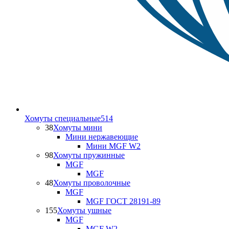
Хомуты специальные
514
38
Хомуты мини
Мини нержавеющие
Мини MGF W2
98
Хомуты пружинные
MGF
MGF
48
Хомуты проволочные
MGF
MGF ГОСТ 28191-89
155
Хомуты ушные
MGF
MGF W2