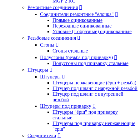
MGF 2 RC
Ремонтные соединения

Соединители ремонтные "ёлочка"

Прямые оцинкованные
Переходные оцинкованные
Угловые (г-образные) оцинкованные
Резьбовые соединения

Сгоны

Сгоны стальные
Полусгоны (резьба под приварку)

Полусгоны под приварку стальные
Штуцеры

Штуцеры

Штуцеры нержавеющие (ёрш + резьба)
Штуцер под шланг с наружной резьбой
Штуцер под шланг с внутренней
резьбой
Штуцеры под приварку

Штуцеры "ёрш" под приварку
стальные
Штуцеры под приварку нержавеющие
"ерш"
Соединители
