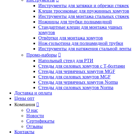
Инструменты для затяжки и обрезки стяжек
Клещи тросиковые для пружинных хомутов
Инструменты для монтажа стальных стяжек
Ножницы для трубки полиамидной
Стандартные клещи для монтажа ушных
хомутов
Отвёртки для монтажа хомутов
Нож-гильотина для полиамидной трубки
Инструменты для натяжения стальной ленты
Промо-наборы

Напольный стенд для РТИ
Стенды для силовых хомутов с Т-болтами
Стенды для червячных хомутов MGF
Стенды для силовых хомутов MGF
Стенды для червячных хомутов Norma
Стенды для силовых хомутов Norma
Доставка и оплата
Цены опт
Компания

О нас
Новости
Сертификаты
Отзывы
Контакты