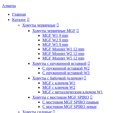
Алматы
Главная
Каталог

Хомуты червячные

Хомуты червячные MGF

MGF W1 9 mm
MGF W2 9 mm
MGF W5 9 mm
MGF Monster W1 12 mm
MGF Monster W2 12 mm
MGF Monster W5 12 mm
Хомуты с пружинной вставкой

С пружинной вставкой W2
С пружинной вставкой W3
Хомуты с бабочкой (ключом)

MGF с ключом W1
MGF с ключом W2
MGF с металлическим ключом W1
Хомуты с мостиком MGF SPIRO

С мостиком MGF SPIRO правые
С мостиком MGF SPIRO левые
Хомуты силовые
