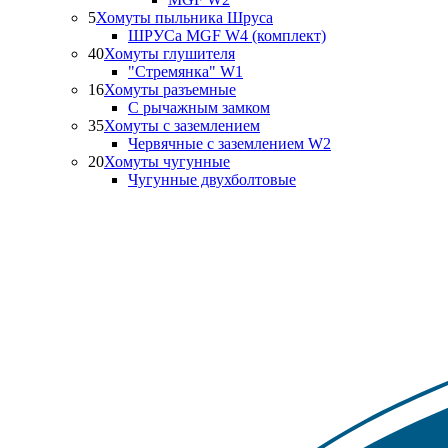
5
Хомуты пыльника Шруса
ШРУСа MGF W4 (комплект)
40
Хомуты глушителя
"Стремянка" W1
16
Хомуты разъемные
С рычажным замком
35
Хомуты с заземлением
Червячные с заземлением W2
20
Хомуты чугунные
Чугунные двухболтовые