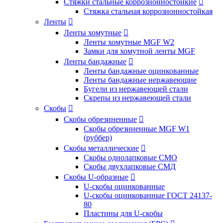
Стяжки стальные коррозионностойкие

Стяжка стальная коррозионностойкая
Ленты

Ленты хомутные

Ленты хомутные MGF W2
Замки для хомутной ленты MGF
Ленты бандажные

Ленты бандажные оцинкованные
Ленты бандажные нержавеющие
Бугели из нержавеющей стали
Скрепы из нержавеющей стали
Скобы

Скобы обрезиненные

Скобы обрезиненные MGF W1
(руббер)
Скобы металлические

Скобы однолапковые СМО
Скобы двухлапковые СМД
Скобы U-образные

U-скобы оцинкованные
U-скобы оцинкованные ГОСТ 24137-
80
Пластины для U-скобы