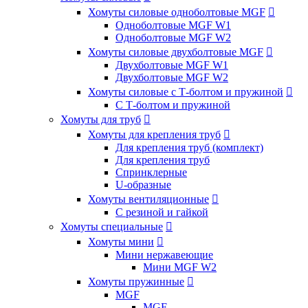
Хомуты силовые одноболтовые MGF

Одноболтовые MGF W1
Одноболтовые MGF W2
Хомуты силовые двухболтовые MGF

Двухболтовые MGF W1
Двухболтовые MGF W2
Хомуты силовые с Т-болтом и пружиной

С Т-болтом и пружиной
Хомуты для труб

Хомуты для крепления труб

Для крепления труб (комплект)
Для крепления труб
Спринклерные
U-образные
Хомуты вентиляционные

С резиной и гайкой
Хомуты специальные

Хомуты мини

Мини нержавеющие
Мини MGF W2
Хомуты пружинные

MGF
MGF