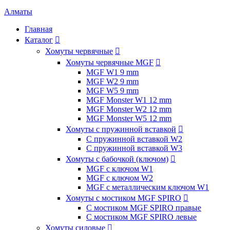
Алматы
Главная
Каталог

Хомуты червячные

Хомуты червячные MGF

MGF W1 9 mm
MGF W2 9 mm
MGF W5 9 mm
MGF Monster W1 12 mm
MGF Monster W2 12 mm
MGF Monster W5 12 mm
Хомуты с пружинной вставкой

С пружинной вставкой W2
С пружинной вставкой W3
Хомуты с бабочкой (ключом)

MGF с ключом W1
MGF с ключом W2
MGF с металлическим ключом W1
Хомуты с мостиком MGF SPIRO

С мостиком MGF SPIRO правые
С мостиком MGF SPIRO левые
Хомуты силовые
