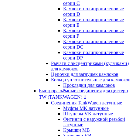
серии C
Камлоки полипропиленовые
серии D
Камлоки полипропиленовые
серии Е
Камлоки полипропиленовые
серии F
Камлоки полипропиленовые
серии DC
Камлоки полипропиленовые
серии DP
Рычаги с эксцентриками (кулачками)
для камлоков
Цепочки для заглушек камлоков
Кольца уплотнительные для камлоков
Прокладки для камлоков
Быстроразъёмные соединения для цистерн
TW (TANKWAGEN)

Соединения TankWagen латунные
Муфты MK латунные
Штуцеры VK латунные
Фитинги с наружной резьбой
латунные
Крышки MB
Заглушки VB