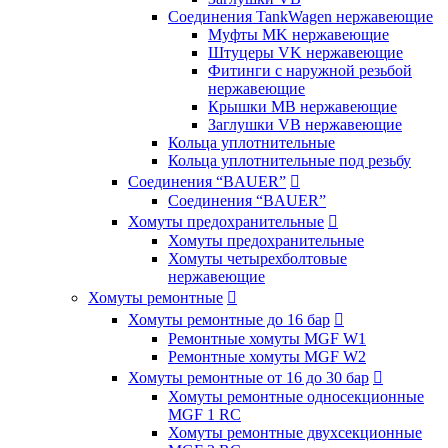
Соединения TankWagen нержавеющие
Муфты MK нержавеющие
Штуцеры VK нержавеющие
Фитинги с наружной резьбой
нержавеющие
Крышки MB нержавеющие
Заглушки VB нержавеющие
Кольца уплотнительные
Кольца уплотнительные под резьбу
Соединения “BAUER”

Соединения “BAUER”
Хомуты предохранительные

Хомуты предохранительные
Хомуты четырехболтовые
нержавеющие
Хомуты ремонтные

Хомуты ремонтные до 16 бар

Ремонтные хомуты MGF W1
Ремонтные хомуты MGF W2
Хомуты ремонтные от 16 до 30 бар

Хомуты ремонтные односекционные
MGF 1 RC
Хомуты ремонтные двухсекционные