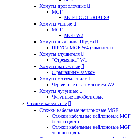
Хомуты проволочные

MGF
MGF ГОСТ 28191-89
Хомуты ушные

MGF
MGF W2
Хомуты пыльника Шруса

ШРУСа MGF W4 (комплект)
Хомуты глушителя

"Стремянка" W1
Хомуты разъемные

С рычажным замком
Хомуты с заземлением

Червячные с заземлением W2
Хомуты чугунные

Чугунные двухболтовые
Стяжки кабельные

Стяжки кабельные нейлоновые MGF

Стяжки кабельные нейлоновые MGF
белого цвета
Стяжки кабельные нейлоновые MGF
черного цвета