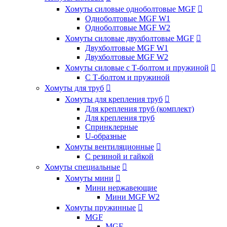
Хомуты силовые одноболтовые MGF

Одноболтовые MGF W1
Одноболтовые MGF W2
Хомуты силовые двухболтовые MGF

Двухболтовые MGF W1
Двухболтовые MGF W2
Хомуты силовые с Т-болтом и пружиной

С Т-болтом и пружиной
Хомуты для труб

Хомуты для крепления труб

Для крепления труб (комплект)
Для крепления труб
Спринклерные
U-образные
Хомуты вентиляционные

С резиной и гайкой
Хомуты специальные

Хомуты мини

Мини нержавеющие
Мини MGF W2
Хомуты пружинные

MGF
MGF