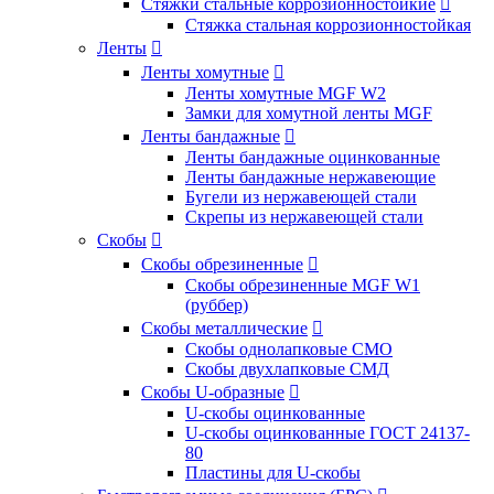
Стяжки стальные коррозионностойкие

Стяжка стальная коррозионностойкая
Ленты

Ленты хомутные

Ленты хомутные MGF W2
Замки для хомутной ленты MGF
Ленты бандажные

Ленты бандажные оцинкованные
Ленты бандажные нержавеющие
Бугели из нержавеющей стали
Скрепы из нержавеющей стали
Скобы

Скобы обрезиненные

Скобы обрезиненные MGF W1
(руббер)
Скобы металлические

Скобы однолапковые СМО
Скобы двухлапковые СМД
Скобы U-образные

U-скобы оцинкованные
U-скобы оцинкованные ГОСТ 24137-
80
Пластины для U-скобы