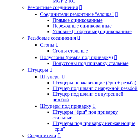
MGF 2 RC
Ремонтные соединения

Соединители ремонтные "ёлочка"

Прямые оцинкованные
Переходные оцинкованные
Угловые (г-образные) оцинкованные
Резьбовые соединения

Сгоны

Сгоны стальные
Полусгоны (резьба под приварку)

Полусгоны под приварку стальные
Штуцеры

Штуцеры

Штуцеры нержавеющие (ёрш + резьба)
Штуцер под шланг с наружной резьбой
Штуцер под шланг с внутренней
резьбой
Штуцеры под приварку

Штуцеры "ёрш" под приварку
стальные
Штуцеры под приварку нержавеющие
"ерш"
Соединители
