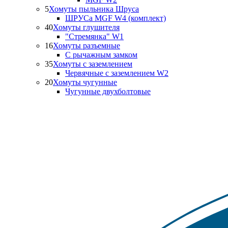
5
Хомуты пыльника Шруса
ШРУСа MGF W4 (комплект)
40
Хомуты глушителя
"Стремянка" W1
16
Хомуты разъемные
С рычажным замком
35
Хомуты с заземлением
Червячные с заземлением W2
20
Хомуты чугунные
Чугунные двухболтовые