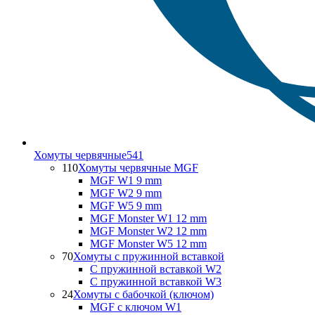
Хомуты червячные
541
110
Хомуты червячные MGF
MGF W1 9 mm
MGF W2 9 mm
MGF W5 9 mm
MGF Monster W1 12 mm
MGF Monster W2 12 mm
MGF Monster W5 12 mm
70
Хомуты с пружинной вставкой
С пружинной вставкой W2
С пружинной вставкой W3
24
Хомуты с бабочкой (ключом)
MGF с ключом W1