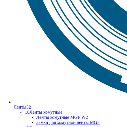
Ленты
32
18
Ленты хомутные
Ленты хомутные MGF W2
Замки для хомутной ленты MGF