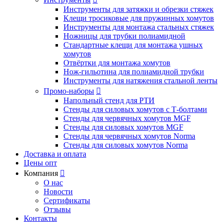
Инструменты для затяжки и обрезки стяжек
Клещи тросиковые для пружинных хомутов
Инструменты для монтажа стальных стяжек
Ножницы для трубки полиамидной
Стандартные клещи для монтажа ушных
хомутов
Отвёртки для монтажа хомутов
Нож-гильотина для полиамидной трубки
Инструменты для натяжения стальной ленты
Промо-наборы

Напольный стенд для РТИ
Стенды для силовых хомутов с Т-болтами
Стенды для червячных хомутов MGF
Стенды для силовых хомутов MGF
Стенды для червячных хомутов Norma
Стенды для силовых хомутов Norma
Доставка и оплата
Цены опт
Компания

О нас
Новости
Сертификаты
Отзывы
Контакты