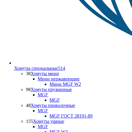
Хомуты специальные
514
38
Хомуты мини
Мини нержавеющие
Мини MGF W2
98
Хомуты пружинные
MGF
MGF
48
Хомуты проволочные
MGF
MGF ГОСТ 28191-89
155
Хомуты ушные
MGF
MGF W2