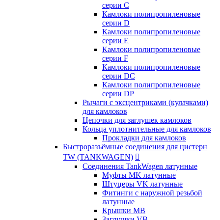
серии C
Камлоки полипропиленовые
серии D
Камлоки полипропиленовые
серии Е
Камлоки полипропиленовые
серии F
Камлоки полипропиленовые
серии DC
Камлоки полипропиленовые
серии DP
Рычаги с эксцентриками (кулачками)
для камлоков
Цепочки для заглушек камлоков
Кольца уплотнительные для камлоков
Прокладки для камлоков
Быстроразъёмные соединения для цистерн
TW (TANKWAGEN)

Соединения TankWagen латунные
Муфты MK латунные
Штуцеры VK латунные
Фитинги с наружной резьбой
латунные
Крышки MB
Заглушки VB