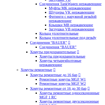
Соединения TankWagen нержавеющие
Муфты MK нержавеющие
Штуцеры VK нержавеющие
Фитинги с наружной резьбой
нержавеющие
Крышки MB нержавеющие
Заглушки VB нержавеющие
Кольца уплотнительные
Кольца уплотнительные под резьбу
Соединения “BAUER”

Соединения “BAUER”
Хомуты предохранительные

Хомуты предохранительные
Хомуты четырехболтовые
нержавеющие
Хомуты ремонтные

Хомуты ремонтные до 16 бар

Ремонтные хомуты MGF W1
Ремонтные хомуты MGF W2
Хомуты ремонтные от 16 до 30 бар

Хомуты ремонтные односекционные
MGF 1 RC
Хомуты ремонтные двухсекционные