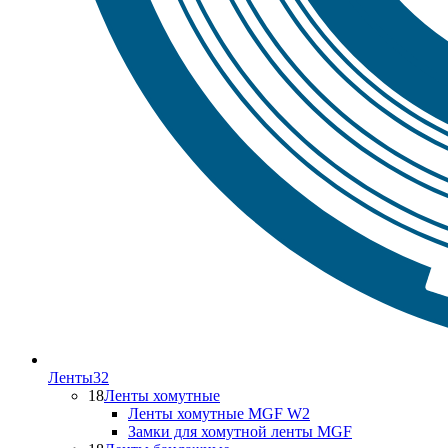
Ленты
32
18
Ленты хомутные
Ленты хомутные MGF W2
Замки для хомутной ленты MGF