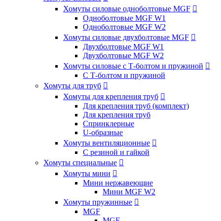
Хомуты силовые одноболтовые MGF

Одноболтовые MGF W1
Одноболтовые MGF W2
Хомуты силовые двухболтовые MGF

Двухболтовые MGF W1
Двухболтовые MGF W2
Хомуты силовые с Т-болтом и пружиной

С Т-болтом и пружиной
Хомуты для труб

Хомуты для крепления труб

Для крепления труб (комплект)
Для крепления труб
Спринклерные
U-образные
Хомуты вентиляционные

С резиной и гайкой
Хомуты специальные

Хомуты мини

Мини нержавеющие
Мини MGF W2
Хомуты пружинные

MGF
MGF