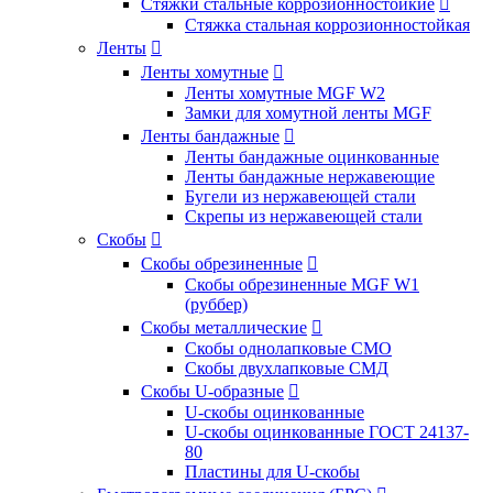
Стяжки стальные коррозионностойкие

Стяжка стальная коррозионностойкая
Ленты

Ленты хомутные

Ленты хомутные MGF W2
Замки для хомутной ленты MGF
Ленты бандажные

Ленты бандажные оцинкованные
Ленты бандажные нержавеющие
Бугели из нержавеющей стали
Скрепы из нержавеющей стали
Скобы

Скобы обрезиненные

Скобы обрезиненные MGF W1
(руббер)
Скобы металлические

Скобы однолапковые СМО
Скобы двухлапковые СМД
Скобы U-образные

U-скобы оцинкованные
U-скобы оцинкованные ГОСТ 24137-
80
Пластины для U-скобы