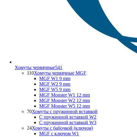
Хомуты червячные
541
110
Хомуты червячные MGF
MGF W1 9 mm
MGF W2 9 mm
MGF W5 9 mm
MGF Monster W1 12 mm
MGF Monster W2 12 mm
MGF Monster W5 12 mm
70
Хомуты с пружинной вставкой
С пружинной вставкой W2
С пружинной вставкой W3
24
Хомуты с бабочкой (ключом)
MGF с ключом W1