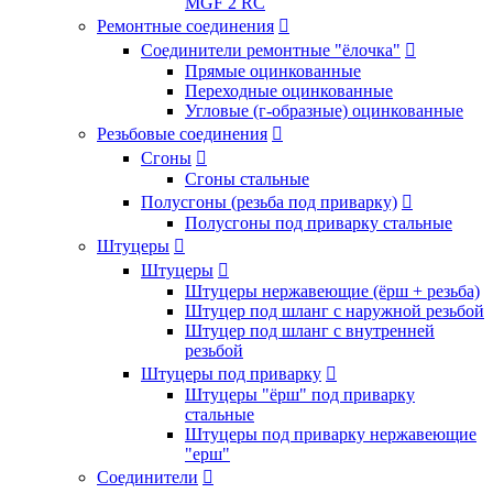
MGF 2 RC
Ремонтные соединения

Соединители ремонтные "ёлочка"

Прямые оцинкованные
Переходные оцинкованные
Угловые (г-образные) оцинкованные
Резьбовые соединения

Сгоны

Сгоны стальные
Полусгоны (резьба под приварку)

Полусгоны под приварку стальные
Штуцеры

Штуцеры

Штуцеры нержавеющие (ёрш + резьба)
Штуцер под шланг с наружной резьбой
Штуцер под шланг с внутренней
резьбой
Штуцеры под приварку

Штуцеры "ёрш" под приварку
стальные
Штуцеры под приварку нержавеющие
"ерш"
Соединители
