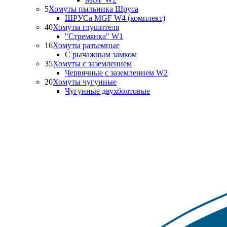
5
Хомуты пыльника Шруса
ШРУСа MGF W4 (комплект)
40
Хомуты глушителя
"Стремянка" W1
16
Хомуты разъемные
С рычажным замком
35
Хомуты с заземлением
Червячные с заземлением W2
20
Хомуты чугунные
Чугунные двухболтовые