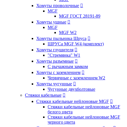
Хомуты проволочные

MGF
MGF ГОСТ 28191-89
Хомуты ушные

MGF
MGF W2
Хомуты пыльника Шруса

ШРУСа MGF W4 (комплект)
Хомуты глушителя

"Стремянка" W1
Хомуты разъемные

С рычажным замком
Хомуты с заземлением

Червячные с заземлением W2
Хомуты чугунные

Чугунные двухболтовые
Стяжки кабельные

Стяжки кабельные нейлоновые MGF

Стяжки кабельные нейлоновые MGF
белого цвета
Стяжки кабельные нейлоновые MGF
черного цвета