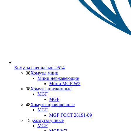
Хомуты специальные
514
38
Хомуты мини
Мини нержавеющие
Мини MGF W2
98
Хомуты пружинные
MGF
MGF
48
Хомуты проволочные
MGF
MGF ГОСТ 28191-89
155
Хомуты ушные
MGF
MGF W2