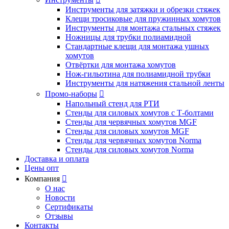
Инструменты для затяжки и обрезки стяжек
Клещи тросиковые для пружинных хомутов
Инструменты для монтажа стальных стяжек
Ножницы для трубки полиамидной
Стандартные клещи для монтажа ушных
хомутов
Отвёртки для монтажа хомутов
Нож-гильотина для полиамидной трубки
Инструменты для натяжения стальной ленты
Промо-наборы

Напольный стенд для РТИ
Стенды для силовых хомутов с Т-болтами
Стенды для червячных хомутов MGF
Стенды для силовых хомутов MGF
Стенды для червячных хомутов Norma
Стенды для силовых хомутов Norma
Доставка и оплата
Цены опт
Компания

О нас
Новости
Сертификаты
Отзывы
Контакты