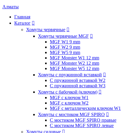
Алматы
Главная
Каталог

Хомуты червячные

Хомуты червячные MGF

MGF W1 9 mm
MGF W2 9 mm
MGF W5 9 mm
MGF Monster W1 12 mm
MGF Monster W2 12 mm
MGF Monster W5 12 mm
Хомуты с пружинной вставкой

С пружинной вставкой W2
С пружинной вставкой W3
Хомуты с бабочкой (ключом)

MGF с ключом W1
MGF с ключом W2
MGF с металлическим ключом W1
Хомуты с мостиком MGF SPIRO

С мостиком MGF SPIRO правые
С мостиком MGF SPIRO левые
Хомуты силовые
