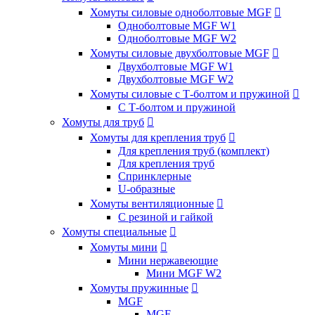
Хомуты силовые одноболтовые MGF

Одноболтовые MGF W1
Одноболтовые MGF W2
Хомуты силовые двухболтовые MGF

Двухболтовые MGF W1
Двухболтовые MGF W2
Хомуты силовые с Т-болтом и пружиной

С Т-болтом и пружиной
Хомуты для труб

Хомуты для крепления труб

Для крепления труб (комплект)
Для крепления труб
Спринклерные
U-образные
Хомуты вентиляционные

С резиной и гайкой
Хомуты специальные

Хомуты мини

Мини нержавеющие
Мини MGF W2
Хомуты пружинные

MGF
MGF