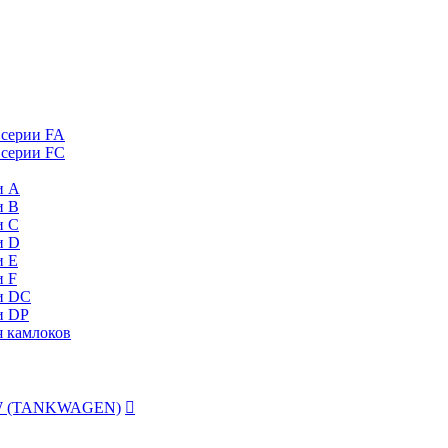
 серии FA
 серии FC
и А
и B
и C
и D
и Е
и F
и DC
и DP
я камлоков
 TW (TANKWAGEN)
