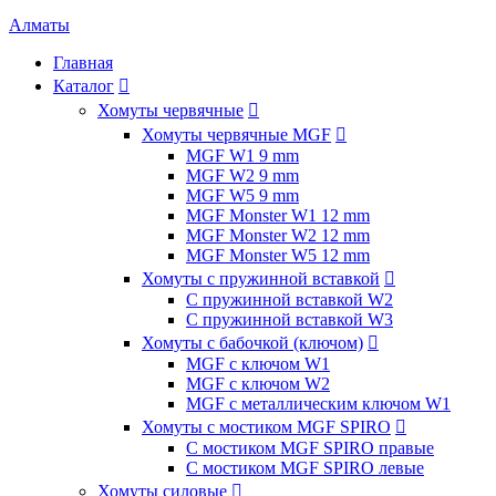
Алматы
Главная
Каталог

Хомуты червячные

Хомуты червячные MGF

MGF W1 9 mm
MGF W2 9 mm
MGF W5 9 mm
MGF Monster W1 12 mm
MGF Monster W2 12 mm
MGF Monster W5 12 mm
Хомуты с пружинной вставкой

С пружинной вставкой W2
С пружинной вставкой W3
Хомуты с бабочкой (ключом)

MGF с ключом W1
MGF с ключом W2
MGF с металлическим ключом W1
Хомуты с мостиком MGF SPIRO

С мостиком MGF SPIRO правые
С мостиком MGF SPIRO левые
Хомуты силовые
