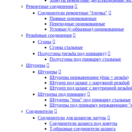
Хомуты ремонтные двухсекционные M
Ремонтные соединения

Соединители ремонтные "ёлочка"

Прямые оцинкованные
Переходные оцинкованные
Угловые (г-образные) оцинкованные
Резьбовые соединения

Сгоны

Сгоны стальные
Полусгоны (резьба под приварку)

Полусгоны под приварку стальные
Штуцеры

Штуцеры

Штуцеры нержавеющие (ёрш + резьба)
Штуцер под шланг с наружной резьбой
Штуцер под шланг с внутренней резьбо
Штуцеры под приварку

Штуцеры "ёрш" под приварку стальные
Штуцеры под приварку нержавеющие "
Соединители

Соединители для шлангов латунь

Соединители шланга под хомуты
T-образные соединители шланга