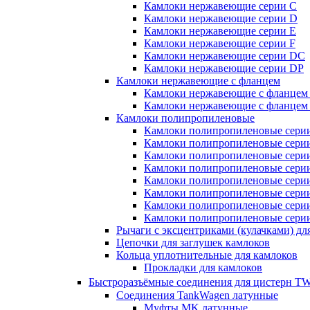
Камлоки нержавеющие серии C
Камлоки нержавеющие серии D
Камлоки нержавеющие серии E
Камлоки нержавеющие серии F
Камлоки нержавеющие серии DC
Камлоки нержавеющие серии DP
Камлоки нержавеющие с фланцем
Камлоки нержавеющие с фланцем
Камлоки нержавеющие с фланцем
Камлоки полипропиленовые
Камлоки полипропиленовые сери
Камлоки полипропиленовые сери
Камлоки полипропиленовые сери
Камлоки полипропиленовые сери
Камлоки полипропиленовые сери
Камлоки полипропиленовые сери
Камлоки полипропиленовые сери
Камлоки полипропиленовые сери
Рычаги с эксцентриками (кулачками) дл
Цепочки для заглушек камлоков
Кольца уплотнительные для камлоков
Прокладки для камлоков
Быстроразъёмные соединения для цистерн
Соединения TankWagen латунные
Муфты MK латунные