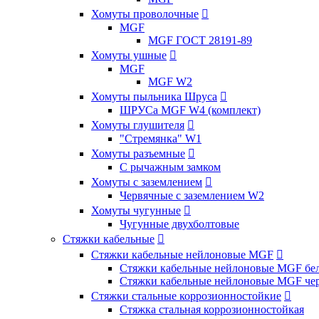
Хомуты проволочные

MGF
MGF ГОСТ 28191-89
Хомуты ушные

MGF
MGF W2
Хомуты пыльника Шруса

ШРУСа MGF W4 (комплект)
Хомуты глушителя

"Стремянка" W1
Хомуты разъемные

С рычажным замком
Хомуты с заземлением

Червячные с заземлением W2
Хомуты чугунные

Чугунные двухболтовые
Стяжки кабельные

Стяжки кабельные нейлоновые MGF

Стяжки кабельные нейлоновые MGF бел
Стяжки кабельные нейлоновые MGF чер
Стяжки стальные коррозионностойкие

Стяжка стальная коррозионностойкая