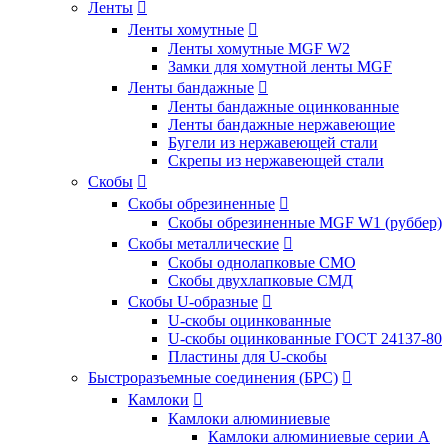
Ленты

Ленты хомутные

Ленты хомутные MGF W2
Замки для хомутной ленты MGF
Ленты бандажные

Ленты бандажные оцинкованные
Ленты бандажные нержавеющие
Бугели из нержавеющей стали
Скрепы из нержавеющей стали
Скобы

Скобы обрезиненные

Скобы обрезиненные MGF W1 (руббер)
Скобы металлические

Скобы однолапковые СМО
Скобы двухлапковые СМД
Скобы U-образные

U-скобы оцинкованные
U-скобы оцинкованные ГОСТ 24137-80
Пластины для U-скобы
Быстроразъемные соединения (БРС)

Камлоки

Камлоки алюминиевые
Камлоки алюминиевые серии А