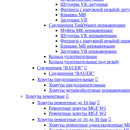
Штуцеры VK латунные
Фитинги с наружной резьбой лат
Крышки MB
Заглушки VB
Соединения TankWagen нержавеющие
Муфты MK нержавеющие
Штуцеры VK нержавеющие
Фитинги с наружной резьбой не
Крышки MB нержавеющие
Заглушки VB нержавеющие
Кольца уплотнительные
Кольца уплотнительные под резьбу
Соединения “BAUER”

Соединения “BAUER”
Хомуты предохранительные

Хомуты предохранительные
Хомуты четырехболтовые нержавеющие
Хомуты ремонтные

Хомуты ремонтные до 16 бар

Ремонтные хомуты MGF W1
Ремонтные хомуты MGF W2
Хомуты ремонтные от 16 до 30 бар

Хомуты ремонтные односекционные M