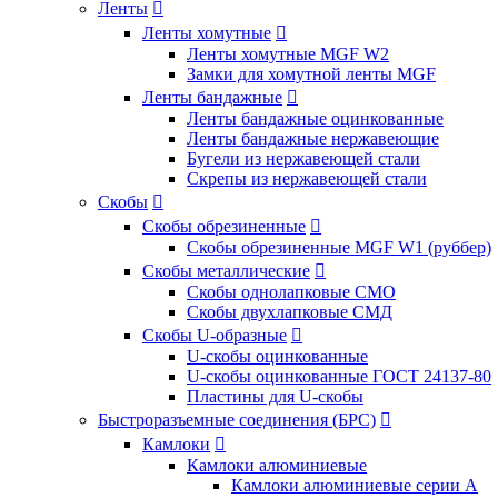
Ленты

Ленты хомутные

Ленты хомутные MGF W2
Замки для хомутной ленты MGF
Ленты бандажные

Ленты бандажные оцинкованные
Ленты бандажные нержавеющие
Бугели из нержавеющей стали
Скрепы из нержавеющей стали
Скобы

Скобы обрезиненные

Скобы обрезиненные MGF W1 (руббер)
Скобы металлические

Скобы однолапковые СМО
Скобы двухлапковые СМД
Скобы U-образные

U-скобы оцинкованные
U-скобы оцинкованные ГОСТ 24137-80
Пластины для U-скобы
Быстроразъемные соединения (БРС)

Камлоки

Камлоки алюминиевые
Камлоки алюминиевые серии А