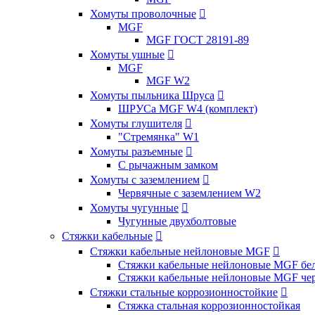
Хомуты проволочные

MGF
MGF ГОСТ 28191-89
Хомуты ушные

MGF
MGF W2
Хомуты пыльника Шруса

ШРУСа MGF W4 (комплект)
Хомуты глушителя

"Стремянка" W1
Хомуты разъемные

С рычажным замком
Хомуты с заземлением

Червячные с заземлением W2
Хомуты чугунные

Чугунные двухболтовые
Стяжки кабельные

Стяжки кабельные нейлоновые MGF

Стяжки кабельные нейлоновые MGF бел
Стяжки кабельные нейлоновые MGF чер
Стяжки стальные коррозионностойкие

Стяжка стальная коррозионностойкая