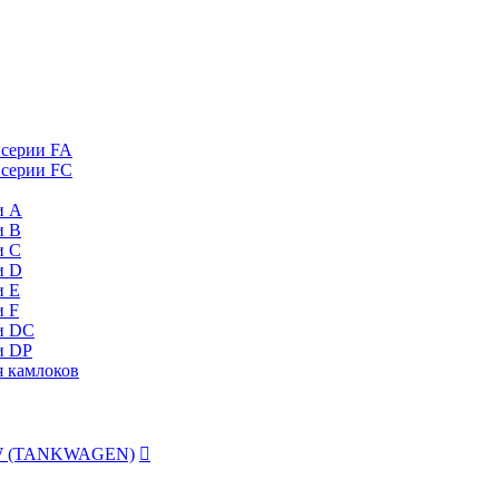
 серии FA
 серии FC
и А
и B
и C
и D
и Е
и F
и DC
и DP
я камлоков
 TW (TANKWAGEN)
