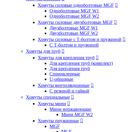
Хомуты силовые одноболтовые MGF

Одноболтовые MGF W1
Одноболтовые MGF W2
Хомуты силовые двухболтовые MGF

Двухболтовые MGF W1
Двухболтовые MGF W2
Хомуты силовые с Т-болтом и пружиной

С Т-болтом и пружиной
Хомуты для труб

Хомуты для крепления труб

Для крепления труб (комплект)
Для крепления труб
Спринклерные
U-образные
Хомуты вентиляционные

С резиной и гайкой
Хомуты специальные

Хомуты мини

Мини нержавеющие
Мини MGF W2
Хомуты пружинные

MGF
MGF