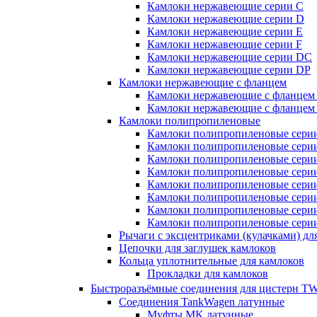
Камлоки нержавеющие серии C
Камлоки нержавеющие серии D
Камлоки нержавеющие серии E
Камлоки нержавеющие серии F
Камлоки нержавеющие серии DC
Камлоки нержавеющие серии DP
Камлоки нержавеющие с фланцем
Камлоки нержавеющие с фланцем
Камлоки нержавеющие с фланцем
Камлоки полипропиленовые
Камлоки полипропиленовые сери
Камлоки полипропиленовые сери
Камлоки полипропиленовые сери
Камлоки полипропиленовые сери
Камлоки полипропиленовые сери
Камлоки полипропиленовые сери
Камлоки полипропиленовые сери
Камлоки полипропиленовые сери
Рычаги с эксцентриками (кулачками) дл
Цепочки для заглушек камлоков
Кольца уплотнительные для камлоков
Прокладки для камлоков
Быстроразъёмные соединения для цистерн
Соединения TankWagen латунные
Муфты MK латунные