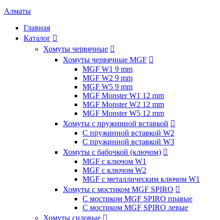
Алматы
Главная
Каталог

Хомуты червячные

Хомуты червячные MGF

MGF W1 9 mm
MGF W2 9 mm
MGF W5 9 mm
MGF Monster W1 12 mm
MGF Monster W2 12 mm
MGF Monster W5 12 mm
Хомуты с пружинной вставкой

С пружинной вставкой W2
С пружинной вставкой W3
Хомуты с бабочкой (ключом)

MGF с ключом W1
MGF с ключом W2
MGF с металлическим ключом W1
Хомуты с мостиком MGF SPIRO

С мостиком MGF SPIRO правые
С мостиком MGF SPIRO левые
Хомуты силовые
