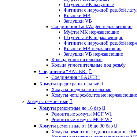
Штуцеры VK латунные
Фитинги с наружной резьбой лат
Крышки MB
Заглушки VB
Соединения TankWagen нержавеющие
Муфты MK нержавеющие
Штуцеры VK нержавеющие
Фитинги с наружной резьбой не
Крышки MB нержавеющие
Заглушки VB нержавеющие
Кольца уплотнительные
Кольца уплотнительные под резьбу
Соединения “BAUER”

Соединения “BAUER”
Хомуты предохранительные

Хомуты предохранительные
Хомуты четырехболтовые нержавеющие
Хомуты ремонтные

Хомуты ремонтные до 16 бар

Ремонтные хомуты MGF W1
Ремонтные хомуты MGF W2
Хомуты ремонтные от 16 до 30 бар

Хомуты ремонтные односекционные M