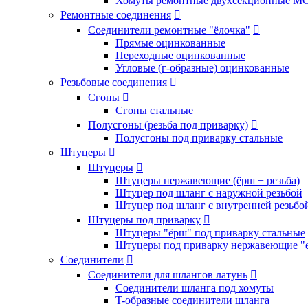
Хомуты ремонтные двухсекционные M
Ремонтные соединения

Соединители ремонтные "ёлочка"

Прямые оцинкованные
Переходные оцинкованные
Угловые (г-образные) оцинкованные
Резьбовые соединения

Сгоны

Сгоны стальные
Полусгоны (резьба под приварку)

Полусгоны под приварку стальные
Штуцеры

Штуцеры

Штуцеры нержавеющие (ёрш + резьба)
Штуцер под шланг с наружной резьбой
Штуцер под шланг с внутренней резьбо
Штуцеры под приварку

Штуцеры "ёрш" под приварку стальные
Штуцеры под приварку нержавеющие "
Соединители

Соединители для шлангов латунь

Соединители шланга под хомуты
T-образные соединители шланга