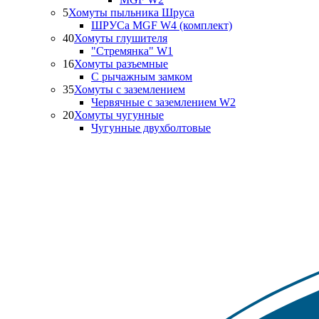
5
Хомуты пыльника Шруса
ШРУСа MGF W4 (комплект)
40
Хомуты глушителя
"Стремянка" W1
16
Хомуты разъемные
С рычажным замком
35
Хомуты с заземлением
Червячные с заземлением W2
20
Хомуты чугунные
Чугунные двухболтовые