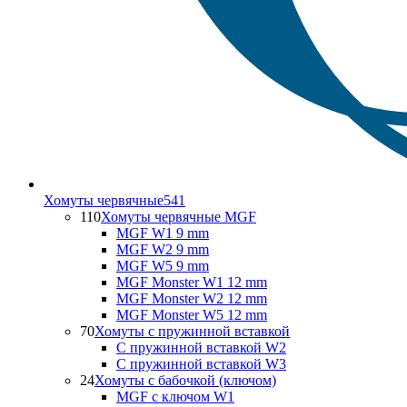
Хомуты червячные
541
110
Хомуты червячные MGF
MGF W1 9 mm
MGF W2 9 mm
MGF W5 9 mm
MGF Monster W1 12 mm
MGF Monster W2 12 mm
MGF Monster W5 12 mm
70
Хомуты с пружинной вставкой
С пружинной вставкой W2
С пружинной вставкой W3
24
Хомуты с бабочкой (ключом)
MGF с ключом W1