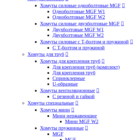
Хомуты силовые одноболтовые MGF

Одноболтовые MGF W1
Одноболтовые MGF W2
Хомуты силовые двухболтовые MGF

Двухболтовые MGF W1
Двухболтовые MGF W2
Хомуты силовые с Т-болтом и пружиной

С Т-болтом и пружиной
Хомуты для труб

Хомуты для крепления труб

Для крепления труб (комплект)
Для крепления труб
Спринклерные
U-образные
Хомуты вентиляционные

С резиной и гайкой
Хомуты специальные

Хомуты мини

Мини нержавеющие
Мини MGF W2
Хомуты пружинные

MGF
MGF