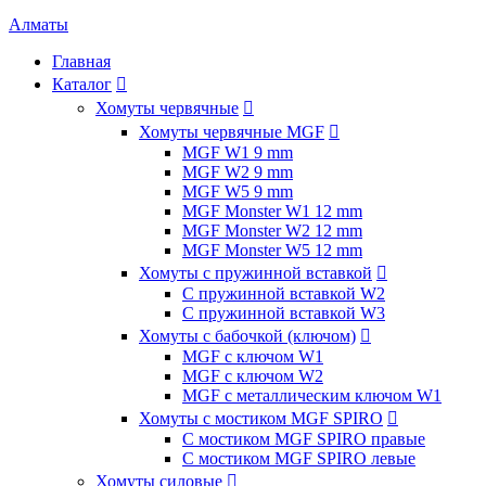
Алматы
Главная
Каталог

Хомуты червячные

Хомуты червячные MGF

MGF W1 9 mm
MGF W2 9 mm
MGF W5 9 mm
MGF Monster W1 12 mm
MGF Monster W2 12 mm
MGF Monster W5 12 mm
Хомуты с пружинной вставкой

С пружинной вставкой W2
С пружинной вставкой W3
Хомуты с бабочкой (ключом)

MGF с ключом W1
MGF с ключом W2
MGF с металлическим ключом W1
Хомуты с мостиком MGF SPIRO

С мостиком MGF SPIRO правые
С мостиком MGF SPIRO левые
Хомуты силовые
