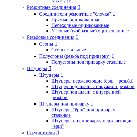
MGF 2 RC
Ремонтные соединения

Соединители ремонтные "ёлочка"

Прямые оцинкованные
Переходные оцинкованные
Угловые (г-образные) оцинкованные
Резьбовые соединения

Сгоны

Сгоны стальные
Полусгоны (резьба под приварку)

Полусгоны под приварку стальные
Штуцеры

Штуцеры

Штуцеры нержавеющие (ёрш + резьба)
Штуцер под шланг с наружной резьбой
Штуцер под шланг с внутренней
резьбой
Штуцеры под приварку

Штуцеры "ёрш" под приварку
стальные
Штуцеры под приварку нержавеющие
"ерш"
Соединители
