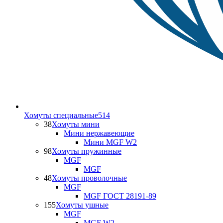
Хомуты специальные
514
38
Хомуты мини
Мини нержавеющие
Мини MGF W2
98
Хомуты пружинные
MGF
MGF
48
Хомуты проволочные
MGF
MGF ГОСТ 28191-89
155
Хомуты ушные
MGF
MGF W2