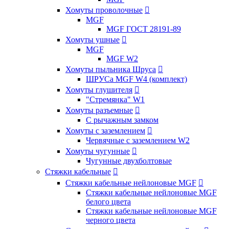
Хомуты проволочные

MGF
MGF ГОСТ 28191-89
Хомуты ушные

MGF
MGF W2
Хомуты пыльника Шруса

ШРУСа MGF W4 (комплект)
Хомуты глушителя

"Стремянка" W1
Хомуты разъемные

С рычажным замком
Хомуты с заземлением

Червячные с заземлением W2
Хомуты чугунные

Чугунные двухболтовые
Стяжки кабельные

Стяжки кабельные нейлоновые MGF

Стяжки кабельные нейлоновые MGF
белого цвета
Стяжки кабельные нейлоновые MGF
черного цвета