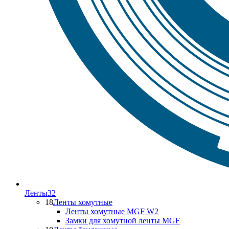
Ленты
32
18
Ленты хомутные
Ленты хомутные MGF W2
Замки для хомутной ленты MGF