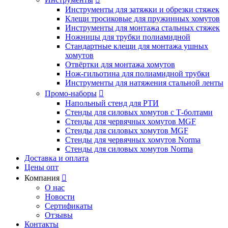
Инструменты для затяжки и обрезки стяжек
Клещи тросиковые для пружинных хомутов
Инструменты для монтажа стальных стяжек
Ножницы для трубки полиамидной
Стандартные клещи для монтажа ушных
хомутов
Отвёртки для монтажа хомутов
Нож-гильотина для полиамидной трубки
Инструменты для натяжения стальной ленты
Промо-наборы

Напольный стенд для РТИ
Стенды для силовых хомутов с Т-болтами
Стенды для червячных хомутов MGF
Стенды для силовых хомутов MGF
Стенды для червячных хомутов Norma
Стенды для силовых хомутов Norma
Доставка и оплата
Цены опт
Компания

О нас
Новости
Сертификаты
Отзывы
Контакты