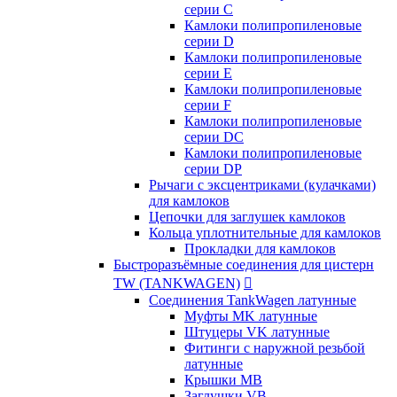
серии C
Камлоки полипропиленовые
серии D
Камлоки полипропиленовые
серии Е
Камлоки полипропиленовые
серии F
Камлоки полипропиленовые
серии DC
Камлоки полипропиленовые
серии DP
Рычаги с эксцентриками (кулачками)
для камлоков
Цепочки для заглушек камлоков
Кольца уплотнительные для камлоков
Прокладки для камлоков
Быстроразъёмные соединения для цистерн
TW (TANKWAGEN)

Соединения TankWagen латунные
Муфты MK латунные
Штуцеры VK латунные
Фитинги с наружной резьбой
латунные
Крышки MB
Заглушки VB