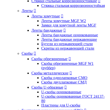
Стяжки стальные коррозионностойкие

Стяжка стальная коррозионностойкая
Ленты

Ленты хомутные

Ленты хомутные MGF W2
Замки для хомутной ленты MGF
Ленты бандажные

Ленты бандажные оцинкованные
Ленты бандажные нержавеющие
Бугели из нержавеющей стали
Скрепы из нержавеющей стали
Скобы

Скобы обрезиненные

Скобы обрезиненные MGF W1
(руббер)
Скобы металлические

Скобы однолапковые СМО
Скобы двухлапковые СМД
Скобы U-образные

U-скобы оцинкованные
U-скобы оцинкованные ГОСТ 24137-
80
Пластины для U-скобы