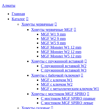
Алматы
Главная
Каталог

Хомуты червячные

Хомуты червячные MGF

MGF W1 9 mm
MGF W2 9 mm
MGF W5 9 mm
MGF Monster W1 12 mm
MGF Monster W2 12 mm
MGF Monster W5 12 mm
Хомуты с пружинной вставкой

С пружинной вставкой W2
С пружинной вставкой W3
Хомуты с бабочкой (ключом)

MGF с ключом W1
MGF с ключом W2
MGF с металлическим ключом W1
Хомуты с мостиком MGF SPIRO

С мостиком MGF SPIRO правые
С мостиком MGF SPIRO левые
Хомуты силовые
