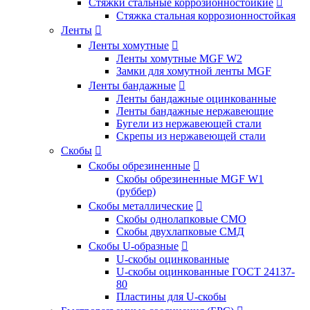
Стяжки стальные коррозионностойкие

Стяжка стальная коррозионностойкая
Ленты

Ленты хомутные

Ленты хомутные MGF W2
Замки для хомутной ленты MGF
Ленты бандажные

Ленты бандажные оцинкованные
Ленты бандажные нержавеющие
Бугели из нержавеющей стали
Скрепы из нержавеющей стали
Скобы

Скобы обрезиненные

Скобы обрезиненные MGF W1
(руббер)
Скобы металлические

Скобы однолапковые СМО
Скобы двухлапковые СМД
Скобы U-образные

U-скобы оцинкованные
U-скобы оцинкованные ГОСТ 24137-
80
Пластины для U-скобы