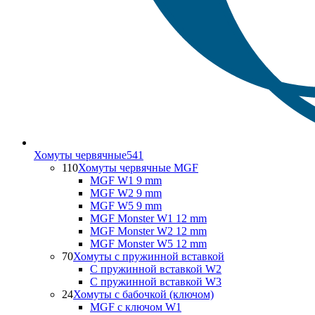
Хомуты червячные
541
110
Хомуты червячные MGF
MGF W1 9 mm
MGF W2 9 mm
MGF W5 9 mm
MGF Monster W1 12 mm
MGF Monster W2 12 mm
MGF Monster W5 12 mm
70
Хомуты с пружинной вставкой
С пружинной вставкой W2
С пружинной вставкой W3
24
Хомуты с бабочкой (ключом)
MGF с ключом W1