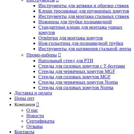
Инструменты для затяжки и обрезки стяжек
Клещи тросиковые для пружинных хомутов
Инструменты для монтажа стальных стяжек
Ножницы для трубки полиамидной
Стандартные клещи для монтажа ушных
хомутов
Отвёртки для монтажа хомутов
Нож-гильотина для полиамидной трубки
Инструменты для натяжения стальной ленты
Промо-наборы

Напольный стенд для РТИ
Стенды для силовых хомутов с Т-болтами
Стенды для червячных хомутов MGF
Стенды для силовых хомутов MGF
Стенды для червячных хомутов Norma
Стенды для силовых хомутов Norma
Доставка и оплата
Цены опт
Компания

О нас
Новости
Сертификаты
Отзывы
Контакты