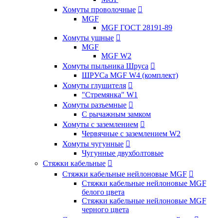
Хомуты проволочные

MGF
MGF ГОСТ 28191-89
Хомуты ушные

MGF
MGF W2
Хомуты пыльника Шруса

ШРУСа MGF W4 (комплект)
Хомуты глушителя

"Стремянка" W1
Хомуты разъемные

С рычажным замком
Хомуты с заземлением

Червячные с заземлением W2
Хомуты чугунные

Чугунные двухболтовые
Стяжки кабельные

Стяжки кабельные нейлоновые MGF

Стяжки кабельные нейлоновые MGF
белого цвета
Стяжки кабельные нейлоновые MGF
черного цвета