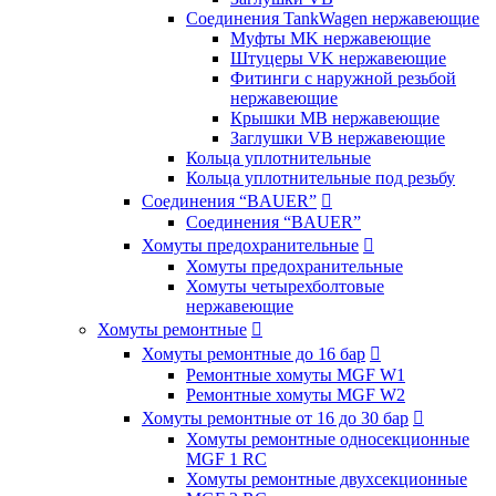
Соединения TankWagen нержавеющие
Муфты MK нержавеющие
Штуцеры VK нержавеющие
Фитинги с наружной резьбой
нержавеющие
Крышки MB нержавеющие
Заглушки VB нержавеющие
Кольца уплотнительные
Кольца уплотнительные под резьбу
Соединения “BAUER”

Соединения “BAUER”
Хомуты предохранительные

Хомуты предохранительные
Хомуты четырехболтовые
нержавеющие
Хомуты ремонтные

Хомуты ремонтные до 16 бар

Ремонтные хомуты MGF W1
Ремонтные хомуты MGF W2
Хомуты ремонтные от 16 до 30 бар

Хомуты ремонтные односекционные
MGF 1 RC
Хомуты ремонтные двухсекционные