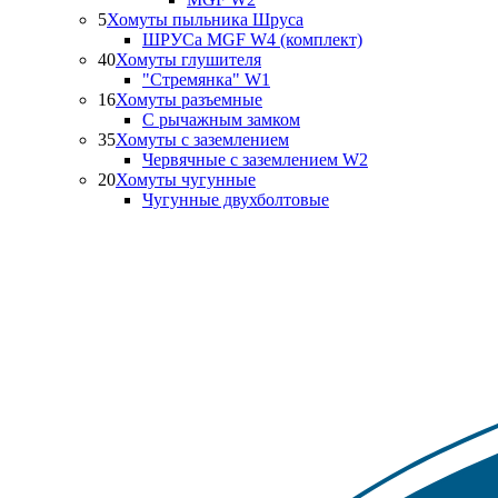
5
Хомуты пыльника Шруса
ШРУСа MGF W4 (комплект)
40
Хомуты глушителя
"Стремянка" W1
16
Хомуты разъемные
С рычажным замком
35
Хомуты с заземлением
Червячные с заземлением W2
20
Хомуты чугунные
Чугунные двухболтовые