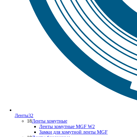
Ленты
32
18
Ленты хомутные
Ленты хомутные MGF W2
Замки для хомутной ленты MGF