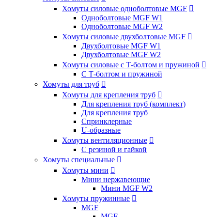
Хомуты силовые одноболтовые MGF

Одноболтовые MGF W1
Одноболтовые MGF W2
Хомуты силовые двухболтовые MGF

Двухболтовые MGF W1
Двухболтовые MGF W2
Хомуты силовые с Т-болтом и пружиной

С Т-болтом и пружиной
Хомуты для труб

Хомуты для крепления труб

Для крепления труб (комплект)
Для крепления труб
Спринклерные
U-образные
Хомуты вентиляционные

С резиной и гайкой
Хомуты специальные

Хомуты мини

Мини нержавеющие
Мини MGF W2
Хомуты пружинные

MGF
MGF