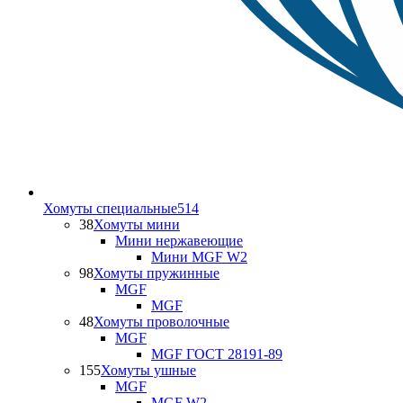
Хомуты специальные
514
38
Хомуты мини
Мини нержавеющие
Мини MGF W2
98
Хомуты пружинные
MGF
MGF
48
Хомуты проволочные
MGF
MGF ГОСТ 28191-89
155
Хомуты ушные
MGF
MGF W2