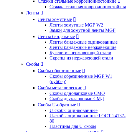
Стяжки стальные коррозионностойкие

Стяжка стальная коррозионностойкая
Ленты

Ленты хомутные

Ленты хомутные MGF W2
Замки для хомутной ленты MGF
Ленты бандажные

Ленты бандажные оцинкованные
Ленты бандажные нержавеющие
Бугели из нержавеющей стали
Скрепы из нержавеющей стали
Скобы

Скобы обрезиненные

Скобы обрезиненные MGF W1
(руббер)
Скобы металлические

Скобы однолапковые СМО
Скобы двухлапковые СМД
Скобы U-образные

U-скобы оцинкованные
U-скобы оцинкованные ГОСТ 24137-
80
Пластины для U-скобы