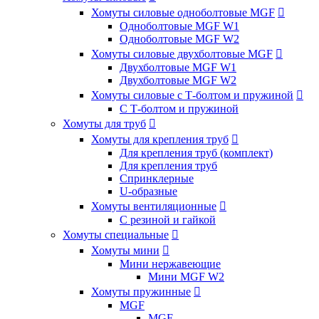
Хомуты силовые одноболтовые MGF

Одноболтовые MGF W1
Одноболтовые MGF W2
Хомуты силовые двухболтовые MGF

Двухболтовые MGF W1
Двухболтовые MGF W2
Хомуты силовые с Т-болтом и пружиной

С Т-болтом и пружиной
Хомуты для труб

Хомуты для крепления труб

Для крепления труб (комплект)
Для крепления труб
Спринклерные
U-образные
Хомуты вентиляционные

С резиной и гайкой
Хомуты специальные

Хомуты мини

Мини нержавеющие
Мини MGF W2
Хомуты пружинные

MGF
MGF