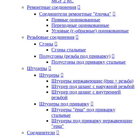
MGF 2 RC
Ремонтные соединения

Соединители ремонтные "ёлочка"

Прямые оцинкованные
Переходные оцинкованные
Угловые (г-образные) оцинкованные
Резьбовые соединения

Сгоны

Сгоны стальные
Полусгоны (резьба под приварку)

Полусгоны под приварку стальные
Штуцеры

Штуцеры

Штуцеры нержавеющие (ёрш + резьба)
Штуцер под шланг с наружной резьбой
Штуцер под шланг с внутренней
резьбой
Штуцеры под приварку

Штуцеры "ёрш" под приварку
стальные
Штуцеры под приварку нержавеющие
"ерш"
Соединители
