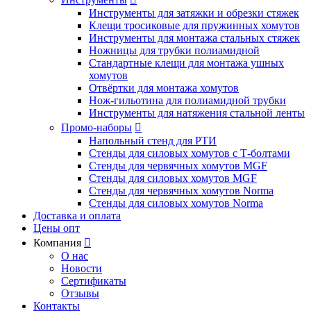
Инструменты для затяжки и обрезки стяжек
Клещи тросиковые для пружинных хомутов
Инструменты для монтажа стальных стяжек
Ножницы для трубки полиамидной
Стандартные клещи для монтажа ушных
хомутов
Отвёртки для монтажа хомутов
Нож-гильотина для полиамидной трубки
Инструменты для натяжения стальной ленты
Промо-наборы

Напольный стенд для РТИ
Стенды для силовых хомутов с Т-болтами
Стенды для червячных хомутов MGF
Стенды для силовых хомутов MGF
Стенды для червячных хомутов Norma
Стенды для силовых хомутов Norma
Доставка и оплата
Цены опт
Компания

О нас
Новости
Сертификаты
Отзывы
Контакты