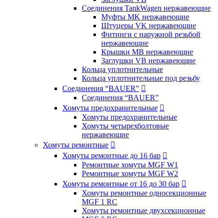
Соединения TankWagen нержавеющие
Муфты MK нержавеющие
Штуцеры VK нержавеющие
Фитинги с наружной резьбой
нержавеющие
Крышки MB нержавеющие
Заглушки VB нержавеющие
Кольца уплотнительные
Кольца уплотнительные под резьбу
Соединения “BAUER”

Соединения “BAUER”
Хомуты предохранительные

Хомуты предохранительные
Хомуты четырехболтовые
нержавеющие
Хомуты ремонтные

Хомуты ремонтные до 16 бар

Ремонтные хомуты MGF W1
Ремонтные хомуты MGF W2
Хомуты ремонтные от 16 до 30 бар

Хомуты ремонтные односекционные
MGF 1 RC
Хомуты ремонтные двухсекционные