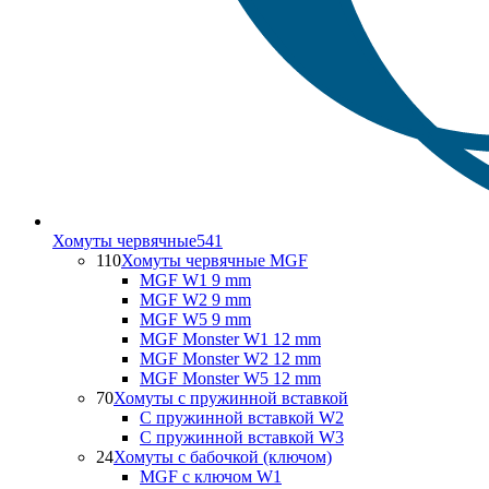
Хомуты червячные
541
110
Хомуты червячные MGF
MGF W1 9 mm
MGF W2 9 mm
MGF W5 9 mm
MGF Monster W1 12 mm
MGF Monster W2 12 mm
MGF Monster W5 12 mm
70
Хомуты с пружинной вставкой
С пружинной вставкой W2
С пружинной вставкой W3
24
Хомуты с бабочкой (ключом)
MGF с ключом W1