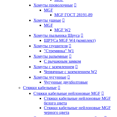
Хомуты проволочные

MGF
MGF ГОСТ 28191-89
Хомуты ушные

MGF
MGF W2
Хомуты пыльника Шруса

ШРУСа MGF W4 (комплект)
Хомуты глушителя

"Стремянка" W1
Хомуты разъемные

С рычажным замком
Хомуты с заземлением

Червячные с заземлением W2
Хомуты чугунные

Чугунные двухболтовые
Стяжки кабельные

Стяжки кабельные нейлоновые MGF

Стяжки кабельные нейлоновые MGF
белого цвета
Стяжки кабельные нейлоновые MGF
черного цвета