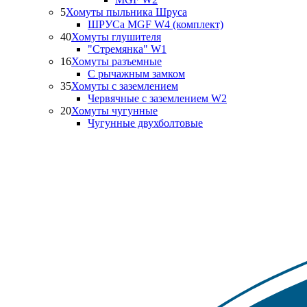
5
Хомуты пыльника Шруса
ШРУСа MGF W4 (комплект)
40
Хомуты глушителя
"Стремянка" W1
16
Хомуты разъемные
С рычажным замком
35
Хомуты с заземлением
Червячные с заземлением W2
20
Хомуты чугунные
Чугунные двухболтовые