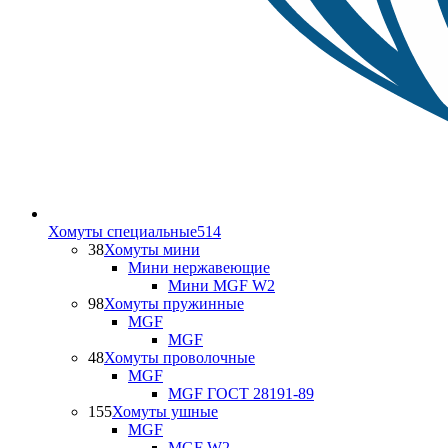
Хомуты специальные
514
38
Хомуты мини
Мини нержавеющие
Мини MGF W2
98
Хомуты пружинные
MGF
MGF
48
Хомуты проволочные
MGF
MGF ГОСТ 28191-89
155
Хомуты ушные
MGF
MGF W2