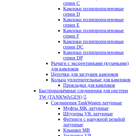
серии C
Камлоки полипропиленовые
серии D
Камлоки полипропиленовые
серии Е
Камлоки полипропиленовые
серии F
Камлоки полипропиленовые
серии DC
Камлоки полипропиленовые
серии DP
Рычаги с эксцентриками (кулачками)
для камлоков
Цепочки для заглушек камлоков
Кольца уплотнительные для камлоков
Прокладки для камлоков
Быстроразъёмные соединения для цистерн
TW (TANKWAGEN)

Соединения TankWagen латунные
Муфты MK латунные
Штуцеры VK латунные
Фитинги с наружной резьбой
латунные
Крышки MB
Заглушки VB