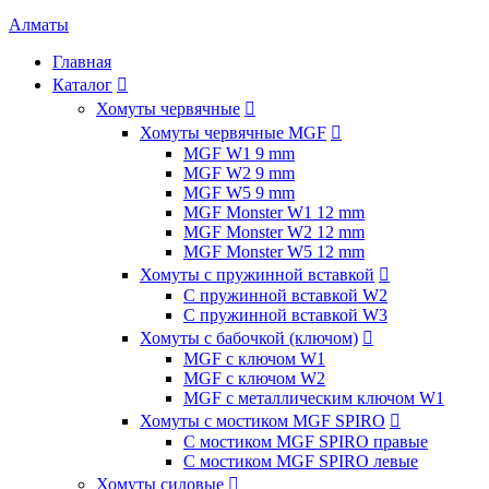
Алматы
Главная
Каталог

Хомуты червячные

Хомуты червячные MGF

MGF W1 9 mm
MGF W2 9 mm
MGF W5 9 mm
MGF Monster W1 12 mm
MGF Monster W2 12 mm
MGF Monster W5 12 mm
Хомуты с пружинной вставкой

С пружинной вставкой W2
С пружинной вставкой W3
Хомуты с бабочкой (ключом)

MGF с ключом W1
MGF с ключом W2
MGF с металлическим ключом W1
Хомуты с мостиком MGF SPIRO

С мостиком MGF SPIRO правые
С мостиком MGF SPIRO левые
Хомуты силовые
