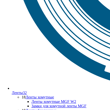
Ленты
32
18
Ленты хомутные
Ленты хомутные MGF W2
Замки для хомутной ленты MGF