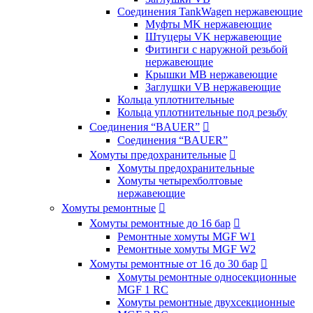
Соединения TankWagen нержавеющие
Муфты MK нержавеющие
Штуцеры VK нержавеющие
Фитинги с наружной резьбой
нержавеющие
Крышки MB нержавеющие
Заглушки VB нержавеющие
Кольца уплотнительные
Кольца уплотнительные под резьбу
Соединения “BAUER”

Соединения “BAUER”
Хомуты предохранительные

Хомуты предохранительные
Хомуты четырехболтовые
нержавеющие
Хомуты ремонтные

Хомуты ремонтные до 16 бар

Ремонтные хомуты MGF W1
Ремонтные хомуты MGF W2
Хомуты ремонтные от 16 до 30 бар

Хомуты ремонтные односекционные
MGF 1 RC
Хомуты ремонтные двухсекционные