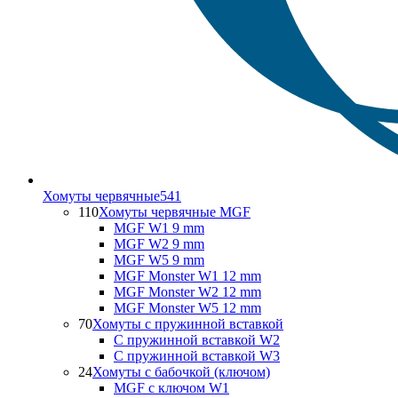
Хомуты червячные
541
110
Хомуты червячные MGF
MGF W1 9 mm
MGF W2 9 mm
MGF W5 9 mm
MGF Monster W1 12 mm
MGF Monster W2 12 mm
MGF Monster W5 12 mm
70
Хомуты с пружинной вставкой
С пружинной вставкой W2
С пружинной вставкой W3
24
Хомуты с бабочкой (ключом)
MGF с ключом W1