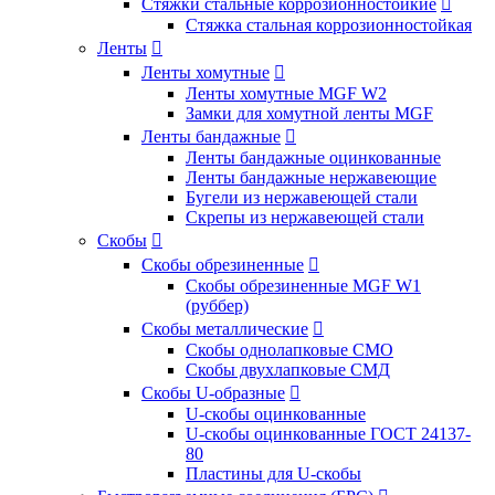
Стяжки стальные коррозионностойкие

Стяжка стальная коррозионностойкая
Ленты

Ленты хомутные

Ленты хомутные MGF W2
Замки для хомутной ленты MGF
Ленты бандажные

Ленты бандажные оцинкованные
Ленты бандажные нержавеющие
Бугели из нержавеющей стали
Скрепы из нержавеющей стали
Скобы

Скобы обрезиненные

Скобы обрезиненные MGF W1
(руббер)
Скобы металлические

Скобы однолапковые СМО
Скобы двухлапковые СМД
Скобы U-образные

U-скобы оцинкованные
U-скобы оцинкованные ГОСТ 24137-
80
Пластины для U-скобы