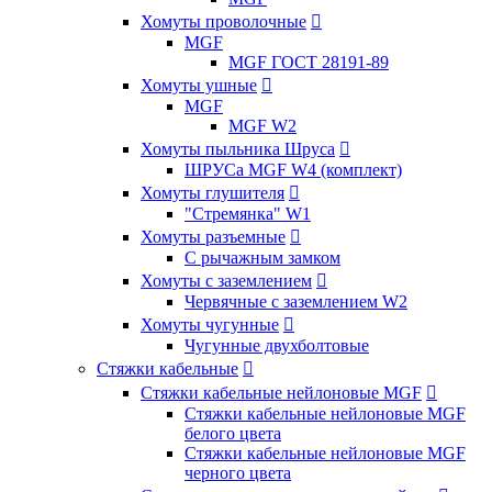
Хомуты проволочные

MGF
MGF ГОСТ 28191-89
Хомуты ушные

MGF
MGF W2
Хомуты пыльника Шруса

ШРУСа MGF W4 (комплект)
Хомуты глушителя

"Стремянка" W1
Хомуты разъемные

С рычажным замком
Хомуты с заземлением

Червячные с заземлением W2
Хомуты чугунные

Чугунные двухболтовые
Стяжки кабельные

Стяжки кабельные нейлоновые MGF

Стяжки кабельные нейлоновые MGF
белого цвета
Стяжки кабельные нейлоновые MGF
черного цвета