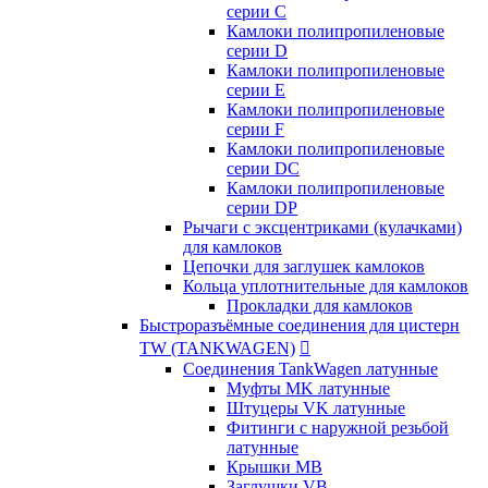
серии C
Камлоки полипропиленовые
серии D
Камлоки полипропиленовые
серии Е
Камлоки полипропиленовые
серии F
Камлоки полипропиленовые
серии DC
Камлоки полипропиленовые
серии DP
Рычаги с эксцентриками (кулачками)
для камлоков
Цепочки для заглушек камлоков
Кольца уплотнительные для камлоков
Прокладки для камлоков
Быстроразъёмные соединения для цистерн
TW (TANKWAGEN)

Соединения TankWagen латунные
Муфты MK латунные
Штуцеры VK латунные
Фитинги с наружной резьбой
латунные
Крышки MB
Заглушки VB