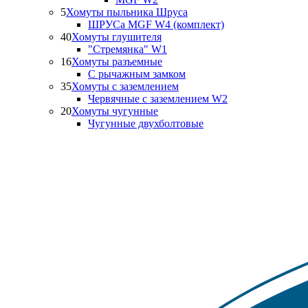
5
Хомуты пыльника Шруса
ШРУСа MGF W4 (комплект)
40
Хомуты глушителя
"Стремянка" W1
16
Хомуты разъемные
С рычажным замком
35
Хомуты с заземлением
Червячные с заземлением W2
20
Хомуты чугунные
Чугунные двухболтовые