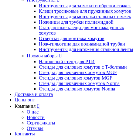
Инструменты для затяжки и обрезки стяжек
Клещи тросиковые для пружинных хомутов
Инструменты для монтажа стальных стяжек
Ножницы для трубки полиамидной
Стандартные клещи для монтажа ушных
хомутов
Отвёртки для монтажа хомутов
Нож-гильотина для полиамидной трубки
Инструменты для натяжения стальной ленты
Промо-наборы

Напольный стенд для РТИ
Стенды для силовых хомутов с Т-болтами
Стенды для червячных хомутов MGF
Стенды для силовых хомутов MGF
Стенды для червячных хомутов Norma
Стенды для силовых хомутов Norma
Доставка и оплата
Цены опт
Компания

О нас
Новости
Сертификаты
Отзывы
Контакты