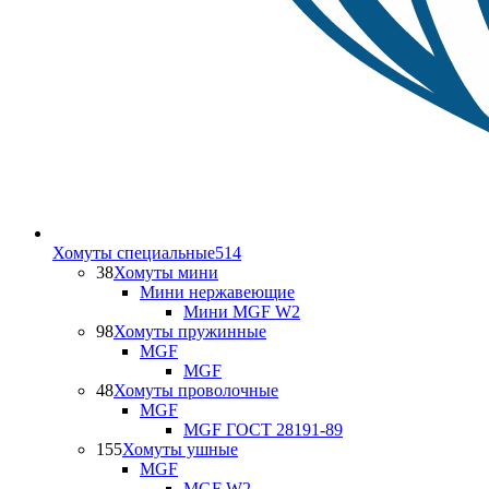
Хомуты специальные
514
38
Хомуты мини
Мини нержавеющие
Мини MGF W2
98
Хомуты пружинные
MGF
MGF
48
Хомуты проволочные
MGF
MGF ГОСТ 28191-89
155
Хомуты ушные
MGF
MGF W2