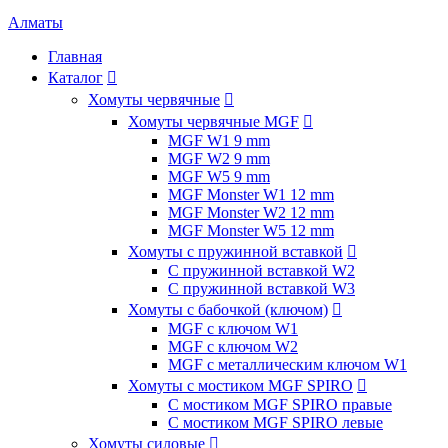
Алматы
Главная
Каталог

Хомуты червячные

Хомуты червячные MGF

MGF W1 9 mm
MGF W2 9 mm
MGF W5 9 mm
MGF Monster W1 12 mm
MGF Monster W2 12 mm
MGF Monster W5 12 mm
Хомуты с пружинной вставкой

С пружинной вставкой W2
С пружинной вставкой W3
Хомуты с бабочкой (ключом)

MGF с ключом W1
MGF с ключом W2
MGF с металлическим ключом W1
Хомуты с мостиком MGF SPIRO

С мостиком MGF SPIRO правые
С мостиком MGF SPIRO левые
Хомуты силовые
