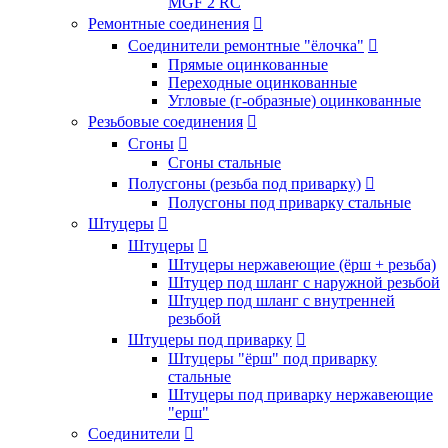
MGF 2 RC
Ремонтные соединения

Соединители ремонтные "ёлочка"

Прямые оцинкованные
Переходные оцинкованные
Угловые (г-образные) оцинкованные
Резьбовые соединения

Сгоны

Сгоны стальные
Полусгоны (резьба под приварку)

Полусгоны под приварку стальные
Штуцеры

Штуцеры

Штуцеры нержавеющие (ёрш + резьба)
Штуцер под шланг с наружной резьбой
Штуцер под шланг с внутренней
резьбой
Штуцеры под приварку

Штуцеры "ёрш" под приварку
стальные
Штуцеры под приварку нержавеющие
"ерш"
Соединители
