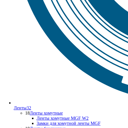
Ленты
32
18
Ленты хомутные
Ленты хомутные MGF W2
Замки для хомутной ленты MGF