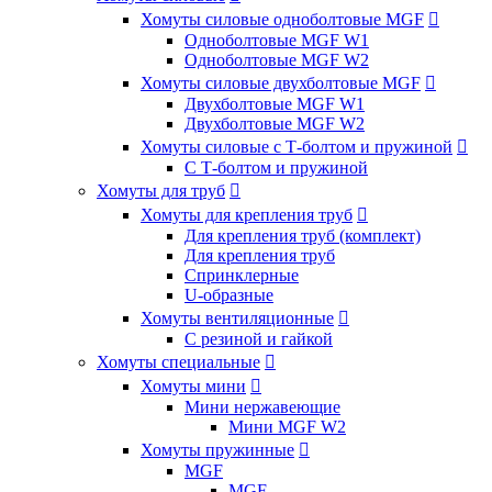
Хомуты силовые одноболтовые MGF

Одноболтовые MGF W1
Одноболтовые MGF W2
Хомуты силовые двухболтовые MGF

Двухболтовые MGF W1
Двухболтовые MGF W2
Хомуты силовые с Т-болтом и пружиной

С Т-болтом и пружиной
Хомуты для труб

Хомуты для крепления труб

Для крепления труб (комплект)
Для крепления труб
Спринклерные
U-образные
Хомуты вентиляционные

С резиной и гайкой
Хомуты специальные

Хомуты мини

Мини нержавеющие
Мини MGF W2
Хомуты пружинные

MGF
MGF