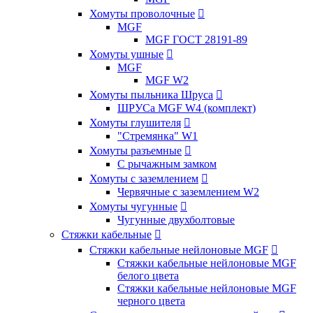
Хомуты проволочные

MGF
MGF ГОСТ 28191-89
Хомуты ушные

MGF
MGF W2
Хомуты пыльника Шруса

ШРУСа MGF W4 (комплект)
Хомуты глушителя

"Стремянка" W1
Хомуты разъемные

С рычажным замком
Хомуты с заземлением

Червячные с заземлением W2
Хомуты чугунные

Чугунные двухболтовые
Стяжки кабельные

Стяжки кабельные нейлоновые MGF

Стяжки кабельные нейлоновые MGF
белого цвета
Стяжки кабельные нейлоновые MGF
черного цвета