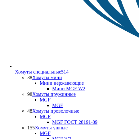
Хомуты специальные
514
38
Хомуты мини
Мини нержавеющие
Мини MGF W2
98
Хомуты пружинные
MGF
MGF
48
Хомуты проволочные
MGF
MGF ГОСТ 28191-89
155
Хомуты ушные
MGF
MGF W2