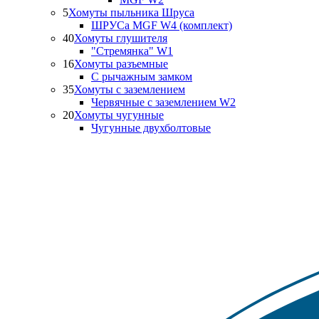
5
Хомуты пыльника Шруса
ШРУСа MGF W4 (комплект)
40
Хомуты глушителя
"Стремянка" W1
16
Хомуты разъемные
С рычажным замком
35
Хомуты с заземлением
Червячные с заземлением W2
20
Хомуты чугунные
Чугунные двухболтовые