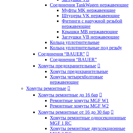
Соединения TankWagen нержавеющие
Муфты MK нержавеющие
Штуцеры VK нержавеющие
Фитинги с наружной резьбой
нержавеющие
Крышки MB нержавеющие
Заглушки VB нержавеющие
Кольца уплотнительные
Кольца уплотнительные под резьбу
Соединения “BAUER”

Соединения “BAUER”
Хомуты предохранительные

Хомуты предохранительные
Хомуты четырехболтовые
нержавеющие
Хомуты ремонтные

Хомуты ремонтные до 16 бар

Ремонтные хомуты MGF W1
Ремонтные хомуты MGF W2
Хомуты ремонтные от 16 до 30 бар

Хомуты ремонтные односекционные
MGF 1 RC
Хомуты ремонтные двухсекционные