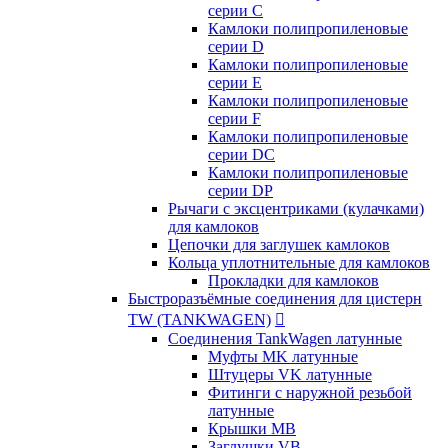
серии C
Камлоки полипропиленовые
серии D
Камлоки полипропиленовые
серии Е
Камлоки полипропиленовые
серии F
Камлоки полипропиленовые
серии DC
Камлоки полипропиленовые
серии DP
Рычаги с эксцентриками (кулачками)
для камлоков
Цепочки для заглушек камлоков
Кольца уплотнительные для камлоков
Прокладки для камлоков
Быстроразъёмные соединения для цистерн
TW (TANKWAGEN)

Соединения TankWagen латунные
Муфты MK латунные
Штуцеры VK латунные
Фитинги с наружной резьбой
латунные
Крышки MB
Заглушки VB