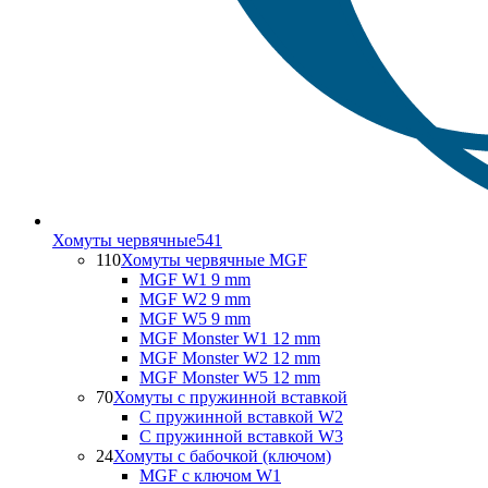
Хомуты червячные
541
110
Хомуты червячные MGF
MGF W1 9 mm
MGF W2 9 mm
MGF W5 9 mm
MGF Monster W1 12 mm
MGF Monster W2 12 mm
MGF Monster W5 12 mm
70
Хомуты с пружинной вставкой
С пружинной вставкой W2
С пружинной вставкой W3
24
Хомуты с бабочкой (ключом)
MGF с ключом W1