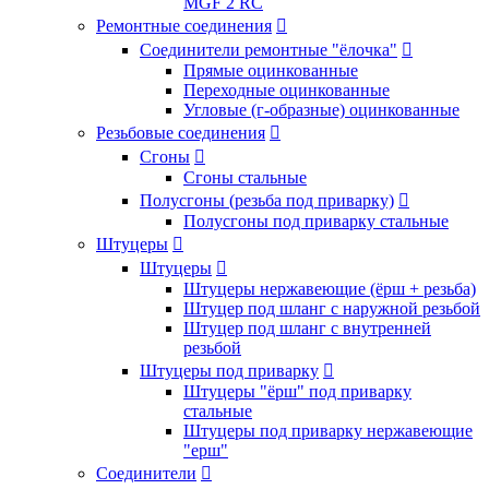
MGF 2 RC
Ремонтные соединения

Соединители ремонтные "ёлочка"

Прямые оцинкованные
Переходные оцинкованные
Угловые (г-образные) оцинкованные
Резьбовые соединения

Сгоны

Сгоны стальные
Полусгоны (резьба под приварку)

Полусгоны под приварку стальные
Штуцеры

Штуцеры

Штуцеры нержавеющие (ёрш + резьба)
Штуцер под шланг с наружной резьбой
Штуцер под шланг с внутренней
резьбой
Штуцеры под приварку

Штуцеры "ёрш" под приварку
стальные
Штуцеры под приварку нержавеющие
"ерш"
Соединители
