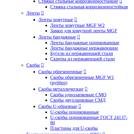
Стяжки стальные коррозионностойкие

Стяжка стальная коррозионностойкая
Ленты

Ленты хомутные

Ленты хомутные MGF W2
Замки для хомутной ленты MGF
Ленты бандажные

Ленты бандажные оцинкованные
Ленты бандажные нержавеющие
Бугели из нержавеющей стали
Скрепы из нержавеющей стали
Скобы

Скобы обрезиненные

Скобы обрезиненные MGF W1
(руббер)
Скобы металлические

Скобы однолапковые СМО
Скобы двухлапковые СМД
Скобы U-образные

U-скобы оцинкованные
U-скобы оцинкованные ГОСТ 24137-
80
Пластины для U-скобы