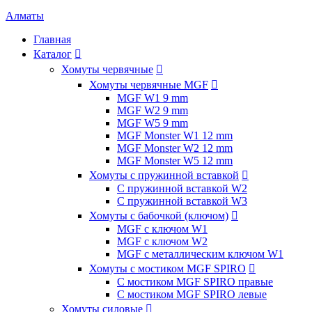
Алматы
Главная
Каталог

Хомуты червячные

Хомуты червячные MGF

MGF W1 9 mm
MGF W2 9 mm
MGF W5 9 mm
MGF Monster W1 12 mm
MGF Monster W2 12 mm
MGF Monster W5 12 mm
Хомуты с пружинной вставкой

С пружинной вставкой W2
С пружинной вставкой W3
Хомуты с бабочкой (ключом)

MGF с ключом W1
MGF с ключом W2
MGF с металлическим ключом W1
Хомуты с мостиком MGF SPIRO

С мостиком MGF SPIRO правые
С мостиком MGF SPIRO левые
Хомуты силовые
