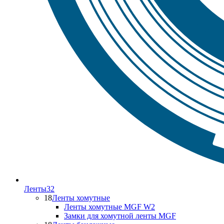
Ленты
32
18
Ленты хомутные
Ленты хомутные MGF W2
Замки для хомутной ленты MGF