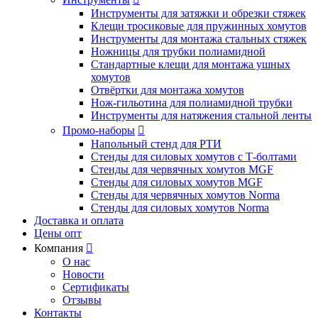
Инструменты для затяжки и обрезки стяжек
Клещи тросиковые для пружинных хомутов
Инструменты для монтажа стальных стяжек
Ножницы для трубки полиамидной
Стандартные клещи для монтажа ушных
хомутов
Отвёртки для монтажа хомутов
Нож-гильотина для полиамидной трубки
Инструменты для натяжения стальной ленты
Промо-наборы

Напольный стенд для РТИ
Стенды для силовых хомутов с Т-болтами
Стенды для червячных хомутов MGF
Стенды для силовых хомутов MGF
Стенды для червячных хомутов Norma
Стенды для силовых хомутов Norma
Доставка и оплата
Цены опт
Компания

О нас
Новости
Сертификаты
Отзывы
Контакты