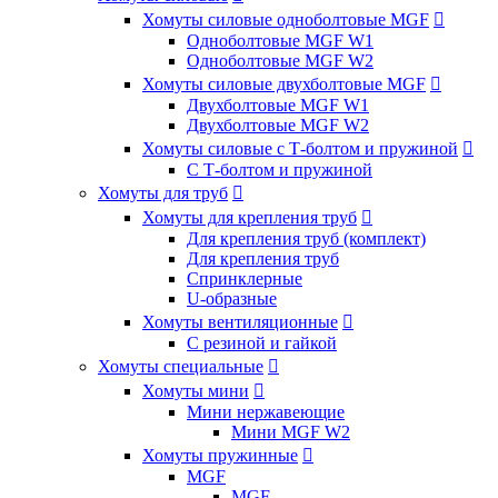
Хомуты силовые одноболтовые MGF

Одноболтовые MGF W1
Одноболтовые MGF W2
Хомуты силовые двухболтовые MGF

Двухболтовые MGF W1
Двухболтовые MGF W2
Хомуты силовые с Т-болтом и пружиной

С Т-болтом и пружиной
Хомуты для труб

Хомуты для крепления труб

Для крепления труб (комплект)
Для крепления труб
Спринклерные
U-образные
Хомуты вентиляционные

С резиной и гайкой
Хомуты специальные

Хомуты мини

Мини нержавеющие
Мини MGF W2
Хомуты пружинные

MGF
MGF