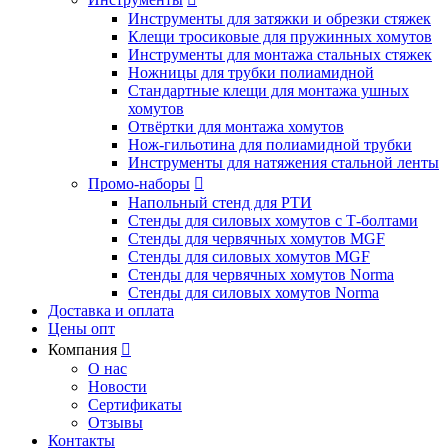
Инструменты для затяжки и обрезки стяжек
Клещи тросиковые для пружинных хомутов
Инструменты для монтажа стальных стяжек
Ножницы для трубки полиамидной
Стандартные клещи для монтажа ушных
хомутов
Отвёртки для монтажа хомутов
Нож-гильотина для полиамидной трубки
Инструменты для натяжения стальной ленты
Промо-наборы

Напольный стенд для РТИ
Стенды для силовых хомутов с Т-болтами
Стенды для червячных хомутов MGF
Стенды для силовых хомутов MGF
Стенды для червячных хомутов Norma
Стенды для силовых хомутов Norma
Доставка и оплата
Цены опт
Компания

О нас
Новости
Сертификаты
Отзывы
Контакты