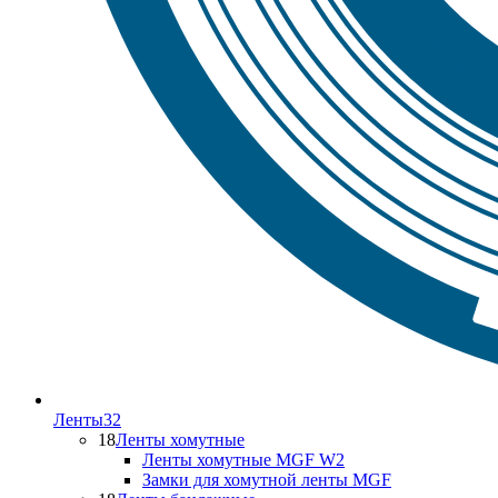
Ленты
32
18
Ленты хомутные
Ленты хомутные MGF W2
Замки для хомутной ленты MGF