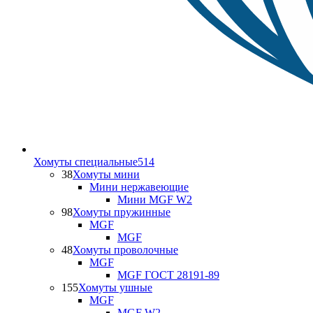
Хомуты специальные
514
38
Хомуты мини
Мини нержавеющие
Мини MGF W2
98
Хомуты пружинные
MGF
MGF
48
Хомуты проволочные
MGF
MGF ГОСТ 28191-89
155
Хомуты ушные
MGF
MGF W2