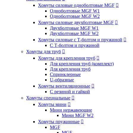
Хомуты силовые одноболтовые MGF

Одноболтовые MGF W1
Одноболтовые MGF W2
Хомуты силовые двухболтовые MGF

Двухболтовые MGF W1
Двухболтовые MGF W2
Хомуты силовые с Т-болтом и пружиной

С Т-болтом и пружиной
Хомуты для труб

Хомуты для крепления труб

Для крепления труб (комплект)
Для крепления труб
Спринклерные
U-образные
Хомуты вентиляционные

С резиной и гайкой
Хомуты специальные

Хомуты мини

Мини нержавеющие
Мини MGF W2
Хомуты пружинные

MGF
MGF