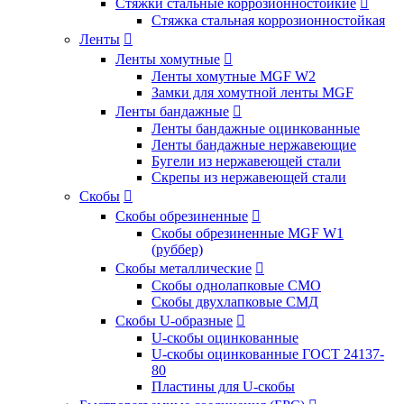
Стяжки стальные коррозионностойкие

Стяжка стальная коррозионностойкая
Ленты

Ленты хомутные

Ленты хомутные MGF W2
Замки для хомутной ленты MGF
Ленты бандажные

Ленты бандажные оцинкованные
Ленты бандажные нержавеющие
Бугели из нержавеющей стали
Скрепы из нержавеющей стали
Скобы

Скобы обрезиненные

Скобы обрезиненные MGF W1
(руббер)
Скобы металлические

Скобы однолапковые СМО
Скобы двухлапковые СМД
Скобы U-образные

U-скобы оцинкованные
U-скобы оцинкованные ГОСТ 24137-
80
Пластины для U-скобы