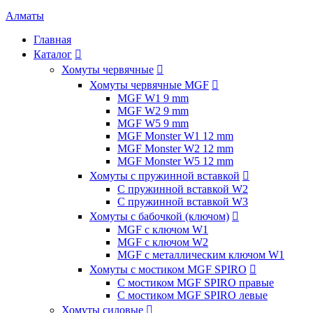
Алматы
Главная
Каталог

Хомуты червячные

Хомуты червячные MGF

MGF W1 9 mm
MGF W2 9 mm
MGF W5 9 mm
MGF Monster W1 12 mm
MGF Monster W2 12 mm
MGF Monster W5 12 mm
Хомуты с пружинной вставкой

С пружинной вставкой W2
С пружинной вставкой W3
Хомуты с бабочкой (ключом)

MGF с ключом W1
MGF с ключом W2
MGF с металлическим ключом W1
Хомуты с мостиком MGF SPIRO

С мостиком MGF SPIRO правые
С мостиком MGF SPIRO левые
Хомуты силовые
