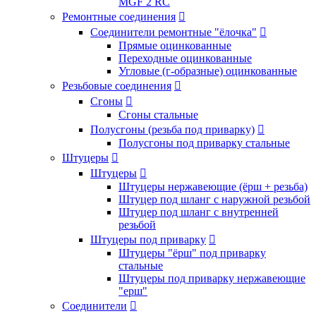
MGF 2 RC
Ремонтные соединения

Соединители ремонтные "ёлочка"

Прямые оцинкованные
Переходные оцинкованные
Угловые (г-образные) оцинкованные
Резьбовые соединения

Сгоны

Сгоны стальные
Полусгоны (резьба под приварку)

Полусгоны под приварку стальные
Штуцеры

Штуцеры

Штуцеры нержавеющие (ёрш + резьба)
Штуцер под шланг с наружной резьбой
Штуцер под шланг с внутренней
резьбой
Штуцеры под приварку

Штуцеры "ёрш" под приварку
стальные
Штуцеры под приварку нержавеющие
"ерш"
Соединители
