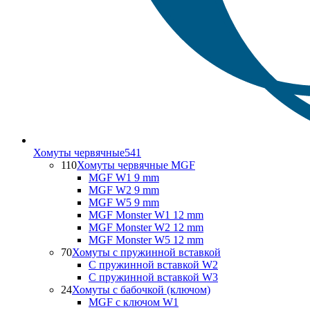
Хомуты червячные
541
110
Хомуты червячные MGF
MGF W1 9 mm
MGF W2 9 mm
MGF W5 9 mm
MGF Monster W1 12 mm
MGF Monster W2 12 mm
MGF Monster W5 12 mm
70
Хомуты с пружинной вставкой
С пружинной вставкой W2
С пружинной вставкой W3
24
Хомуты с бабочкой (ключом)
MGF с ключом W1