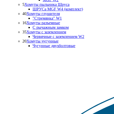
5
Хомуты пыльника Шруса
ШРУСа MGF W4 (комплект)
40
Хомуты глушителя
"Стремянка" W1
16
Хомуты разъемные
С рычажным замком
35
Хомуты с заземлением
Червячные с заземлением W2
20
Хомуты чугунные
Чугунные двухболтовые