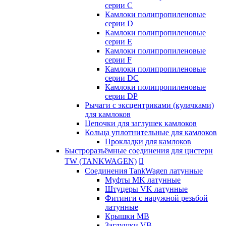
серии C
Камлоки полипропиленовые
серии D
Камлоки полипропиленовые
серии Е
Камлоки полипропиленовые
серии F
Камлоки полипропиленовые
серии DC
Камлоки полипропиленовые
серии DP
Рычаги с эксцентриками (кулачками)
для камлоков
Цепочки для заглушек камлоков
Кольца уплотнительные для камлоков
Прокладки для камлоков
Быстроразъёмные соединения для цистерн
TW (TANKWAGEN)

Соединения TankWagen латунные
Муфты MK латунные
Штуцеры VK латунные
Фитинги с наружной резьбой
латунные
Крышки MB
Заглушки VB