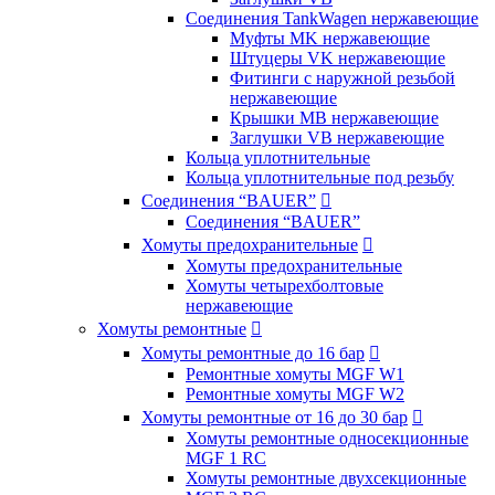
Соединения TankWagen нержавеющие
Муфты MK нержавеющие
Штуцеры VK нержавеющие
Фитинги с наружной резьбой
нержавеющие
Крышки MB нержавеющие
Заглушки VB нержавеющие
Кольца уплотнительные
Кольца уплотнительные под резьбу
Соединения “BAUER”

Соединения “BAUER”
Хомуты предохранительные

Хомуты предохранительные
Хомуты четырехболтовые
нержавеющие
Хомуты ремонтные

Хомуты ремонтные до 16 бар

Ремонтные хомуты MGF W1
Ремонтные хомуты MGF W2
Хомуты ремонтные от 16 до 30 бар

Хомуты ремонтные односекционные
MGF 1 RC
Хомуты ремонтные двухсекционные