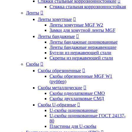
Стяжки стальные коррозионностойкие

Стяжка стальная коррозионностойкая
Ленты

Ленты хомутные

Ленты хомутные MGF W2
Замки для хомутной ленты MGF
Ленты бандажные

Ленты бандажные оцинкованные
Ленты бандажные нержавеющие
Бугели из нержавеющей стали
Скрепы из нержавеющей стали
Скобы

Скобы обрезиненные

Скобы обрезиненные MGF W1
(руббер)
Скобы металлические

Скобы однолапковые СМО
Скобы двухлапковые СМД
Скобы U-образные

U-скобы оцинкованные
U-скобы оцинкованные ГОСТ 24137-
80
Пластины для U-скобы