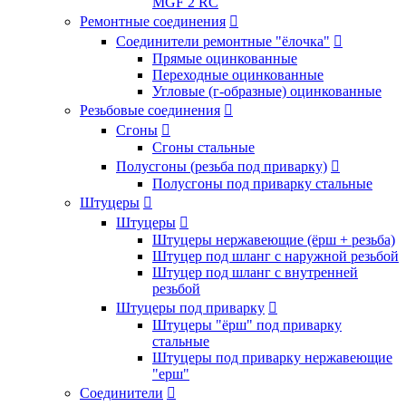
MGF 2 RC
Ремонтные соединения

Соединители ремонтные "ёлочка"

Прямые оцинкованные
Переходные оцинкованные
Угловые (г-образные) оцинкованные
Резьбовые соединения

Сгоны

Сгоны стальные
Полусгоны (резьба под приварку)

Полусгоны под приварку стальные
Штуцеры

Штуцеры

Штуцеры нержавеющие (ёрш + резьба)
Штуцер под шланг с наружной резьбой
Штуцер под шланг с внутренней
резьбой
Штуцеры под приварку

Штуцеры "ёрш" под приварку
стальные
Штуцеры под приварку нержавеющие
"ерш"
Соединители
