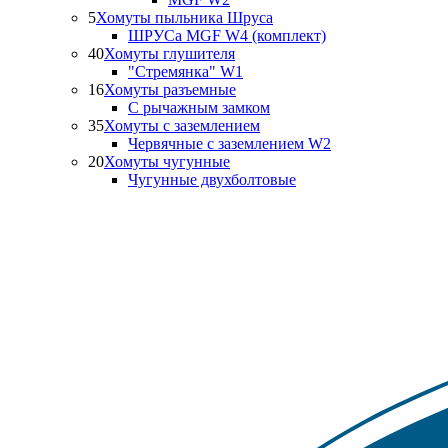
5
Хомуты пыльника Шруса
ШРУСа MGF W4 (комплект)
40
Хомуты глушителя
"Стремянка" W1
16
Хомуты разъемные
С рычажным замком
35
Хомуты с заземлением
Червячные с заземлением W2
20
Хомуты чугунные
Чугунные двухболтовые