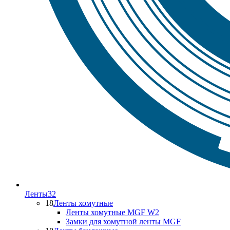
Ленты
32
18
Ленты хомутные
Ленты хомутные MGF W2
Замки для хомутной ленты MGF