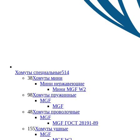
Хомуты специальные
514
38
Хомуты мини
Мини нержавеющие
Мини MGF W2
98
Хомуты пружинные
MGF
MGF
48
Хомуты проволочные
MGF
MGF ГОСТ 28191-89
155
Хомуты ушные
MGF
MGF W2