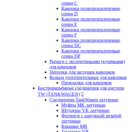
серии C
Камлоки полипропиленовые
серии D
Камлоки полипропиленовые
серии Е
Камлоки полипропиленовые
серии F
Камлоки полипропиленовые
серии DC
Камлоки полипропиленовые
серии DP
Рычаги с эксцентриками (кулачками)
для камлоков
Цепочки для заглушек камлоков
Кольца уплотнительные для камлоков
Прокладки для камлоков
Быстроразъёмные соединения для цистерн
TW (TANKWAGEN)

Соединения TankWagen латунные
Муфты MK латунные
Штуцеры VK латунные
Фитинги с наружной резьбой
латунные
Крышки MB
Заглушки VB