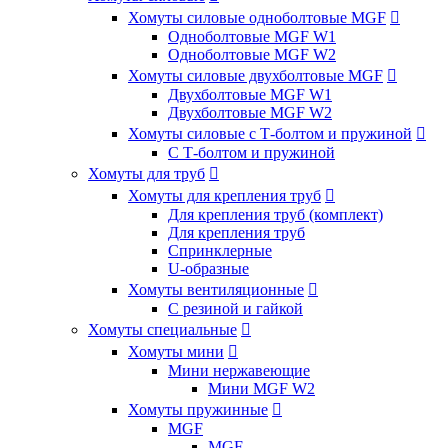
Хомуты силовые одноболтовые MGF

Одноболтовые MGF W1
Одноболтовые MGF W2
Хомуты силовые двухболтовые MGF

Двухболтовые MGF W1
Двухболтовые MGF W2
Хомуты силовые с Т-болтом и пружиной

С Т-болтом и пружиной
Хомуты для труб

Хомуты для крепления труб

Для крепления труб (комплект)
Для крепления труб
Спринклерные
U-образные
Хомуты вентиляционные

С резиной и гайкой
Хомуты специальные

Хомуты мини

Мини нержавеющие
Мини MGF W2
Хомуты пружинные

MGF
MGF