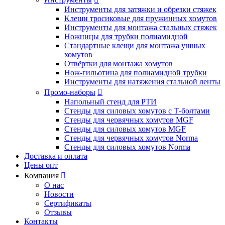
Инструменты для затяжки и обрезки стяжек
Клещи тросиковые для пружинных хомутов
Инструменты для монтажа стальных стяжек
Ножницы для трубки полиамидной
Стандартные клещи для монтажа ушных
хомутов
Отвёртки для монтажа хомутов
Нож-гильотина для полиамидной трубки
Инструменты для натяжения стальной ленты
Промо-наборы

Напольный стенд для РТИ
Стенды для силовых хомутов с Т-болтами
Стенды для червячных хомутов MGF
Стенды для силовых хомутов MGF
Стенды для червячных хомутов Norma
Стенды для силовых хомутов Norma
Доставка и оплата
Цены опт
Компания

О нас
Новости
Сертификаты
Отзывы
Контакты