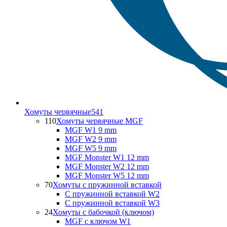
Хомуты червячные
541
110
Хомуты червячные MGF
MGF W1 9 mm
MGF W2 9 mm
MGF W5 9 mm
MGF Monster W1 12 mm
MGF Monster W2 12 mm
MGF Monster W5 12 mm
70
Хомуты с пружинной вставкой
С пружинной вставкой W2
С пружинной вставкой W3
24
Хомуты с бабочкой (ключом)
MGF с ключом W1