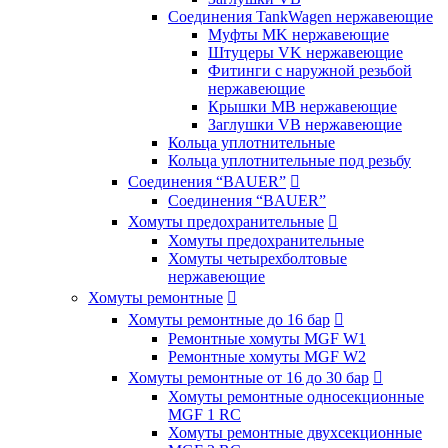
Соединения TankWagen нержавеющие
Муфты MK нержавеющие
Штуцеры VK нержавеющие
Фитинги с наружной резьбой
нержавеющие
Крышки MB нержавеющие
Заглушки VB нержавеющие
Кольца уплотнительные
Кольца уплотнительные под резьбу
Соединения “BAUER”

Соединения “BAUER”
Хомуты предохранительные

Хомуты предохранительные
Хомуты четырехболтовые
нержавеющие
Хомуты ремонтные

Хомуты ремонтные до 16 бар

Ремонтные хомуты MGF W1
Ремонтные хомуты MGF W2
Хомуты ремонтные от 16 до 30 бар

Хомуты ремонтные односекционные
MGF 1 RC
Хомуты ремонтные двухсекционные