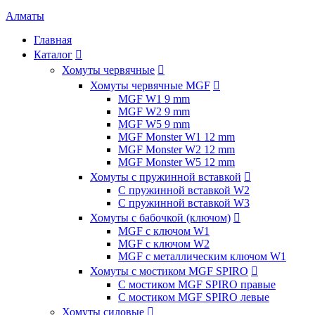
Алматы
Главная
Каталог

Хомуты червячные

Хомуты червячные MGF

MGF W1 9 mm
MGF W2 9 mm
MGF W5 9 mm
MGF Monster W1 12 mm
MGF Monster W2 12 mm
MGF Monster W5 12 mm
Хомуты с пружинной вставкой

С пружинной вставкой W2
С пружинной вставкой W3
Хомуты с бабочкой (ключом)

MGF с ключом W1
MGF с ключом W2
MGF с металлическим ключом W1
Хомуты с мостиком MGF SPIRO

С мостиком MGF SPIRO правые
С мостиком MGF SPIRO левые
Хомуты силовые
