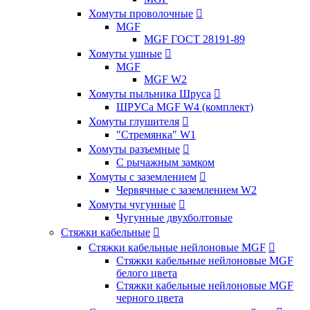
Хомуты проволочные

MGF
MGF ГОСТ 28191-89
Хомуты ушные

MGF
MGF W2
Хомуты пыльника Шруса

ШРУСа MGF W4 (комплект)
Хомуты глушителя

"Стремянка" W1
Хомуты разъемные

С рычажным замком
Хомуты с заземлением

Червячные с заземлением W2
Хомуты чугунные

Чугунные двухболтовые
Стяжки кабельные

Стяжки кабельные нейлоновые MGF

Стяжки кабельные нейлоновые MGF
белого цвета
Стяжки кабельные нейлоновые MGF
черного цвета