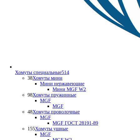
Хомуты специальные
514
38
Хомуты мини
Мини нержавеющие
Мини MGF W2
98
Хомуты пружинные
MGF
MGF
48
Хомуты проволочные
MGF
MGF ГОСТ 28191-89
155
Хомуты ушные
MGF
MGF W2