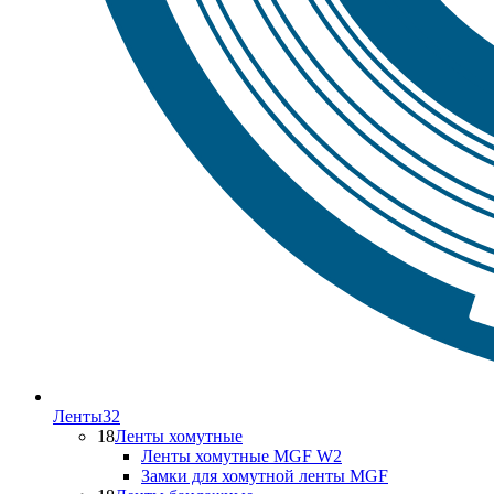
Ленты
32
18
Ленты хомутные
Ленты хомутные MGF W2
Замки для хомутной ленты MGF