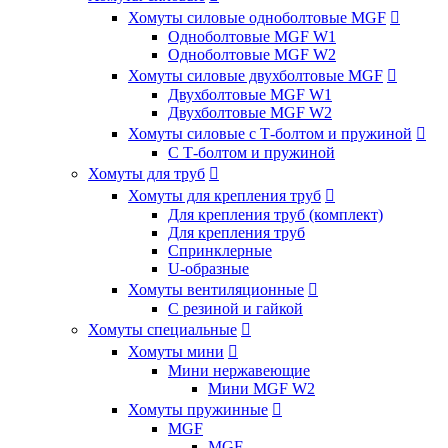
Хомуты силовые одноболтовые MGF

Одноболтовые MGF W1
Одноболтовые MGF W2
Хомуты силовые двухболтовые MGF

Двухболтовые MGF W1
Двухболтовые MGF W2
Хомуты силовые с Т-болтом и пружиной

С Т-болтом и пружиной
Хомуты для труб

Хомуты для крепления труб

Для крепления труб (комплект)
Для крепления труб
Спринклерные
U-образные
Хомуты вентиляционные

С резиной и гайкой
Хомуты специальные

Хомуты мини

Мини нержавеющие
Мини MGF W2
Хомуты пружинные

MGF
MGF