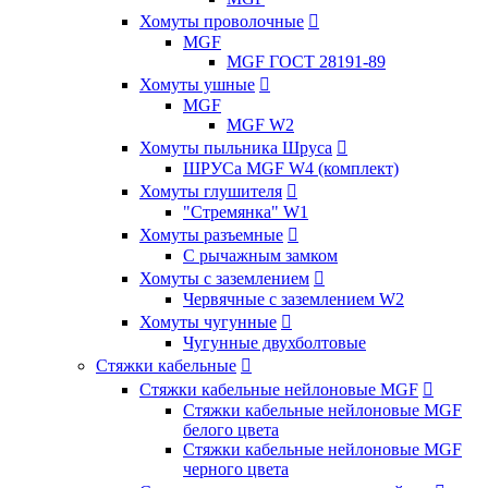
Хомуты проволочные

MGF
MGF ГОСТ 28191-89
Хомуты ушные

MGF
MGF W2
Хомуты пыльника Шруса

ШРУСа MGF W4 (комплект)
Хомуты глушителя

"Стремянка" W1
Хомуты разъемные

С рычажным замком
Хомуты с заземлением

Червячные с заземлением W2
Хомуты чугунные

Чугунные двухболтовые
Стяжки кабельные

Стяжки кабельные нейлоновые MGF

Стяжки кабельные нейлоновые MGF
белого цвета
Стяжки кабельные нейлоновые MGF
черного цвета