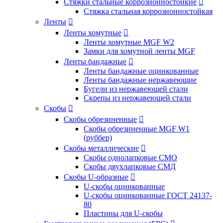
Стяжки стальные коррозионностойкие

Стяжка стальная коррозионностойкая
Ленты

Ленты хомутные

Ленты хомутные MGF W2
Замки для хомутной ленты MGF
Ленты бандажные

Ленты бандажные оцинкованные
Ленты бандажные нержавеющие
Бугели из нержавеющей стали
Скрепы из нержавеющей стали
Скобы

Скобы обрезиненные

Скобы обрезиненные MGF W1
(руббер)
Скобы металлические

Скобы однолапковые СМО
Скобы двухлапковые СМД
Скобы U-образные

U-скобы оцинкованные
U-скобы оцинкованные ГОСТ 24137-
80
Пластины для U-скобы