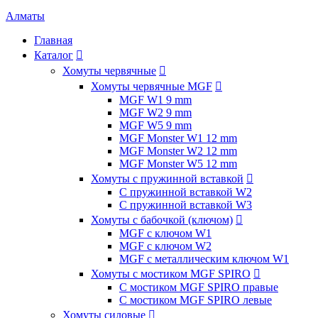
Алматы
Главная
Каталог

Хомуты червячные

Хомуты червячные MGF

MGF W1 9 mm
MGF W2 9 mm
MGF W5 9 mm
MGF Monster W1 12 mm
MGF Monster W2 12 mm
MGF Monster W5 12 mm
Хомуты с пружинной вставкой

С пружинной вставкой W2
С пружинной вставкой W3
Хомуты с бабочкой (ключом)

MGF с ключом W1
MGF с ключом W2
MGF с металлическим ключом W1
Хомуты с мостиком MGF SPIRO

С мостиком MGF SPIRO правые
С мостиком MGF SPIRO левые
Хомуты силовые
