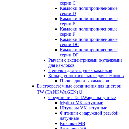
серии C
Камлоки полипропиленовые
серии D
Камлоки полипропиленовые
серии Е
Камлоки полипропиленовые
серии F
Камлоки полипропиленовые
серии DC
Камлоки полипропиленовые
серии DP
Рычаги с эксцентриками (кулачками)
для камлоков
Цепочки для заглушек камлоков
Кольца уплотнительные для камлоков
Прокладки для камлоков
Быстроразъёмные соединения для цистерн
TW (TANKWAGEN)

Соединения TankWagen латунные
Муфты MK латунные
Штуцеры VK латунные
Фитинги с наружной резьбой
латунные
Крышки MB
Заглушки VB