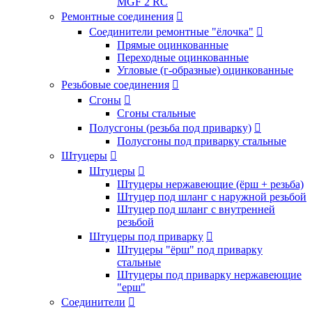
MGF 2 RC
Ремонтные соединения

Соединители ремонтные "ёлочка"

Прямые оцинкованные
Переходные оцинкованные
Угловые (г-образные) оцинкованные
Резьбовые соединения

Сгоны

Сгоны стальные
Полусгоны (резьба под приварку)

Полусгоны под приварку стальные
Штуцеры

Штуцеры

Штуцеры нержавеющие (ёрш + резьба)
Штуцер под шланг с наружной резьбой
Штуцер под шланг с внутренней
резьбой
Штуцеры под приварку

Штуцеры "ёрш" под приварку
стальные
Штуцеры под приварку нержавеющие
"ерш"
Соединители
