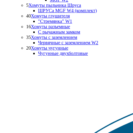
5
Хомуты пыльника Шруса
ШРУСа MGF W4 (комплект)
40
Хомуты глушителя
"Стремянка" W1
16
Хомуты разъемные
С рычажным замком
35
Хомуты с заземлением
Червячные с заземлением W2
20
Хомуты чугунные
Чугунные двухболтовые