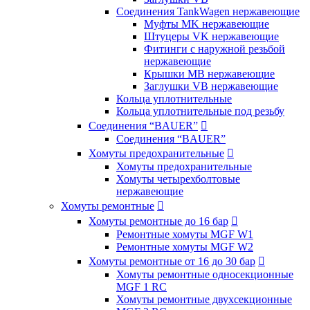
Соединения TankWagen нержавеющие
Муфты MK нержавеющие
Штуцеры VK нержавеющие
Фитинги с наружной резьбой
нержавеющие
Крышки MB нержавеющие
Заглушки VB нержавеющие
Кольца уплотнительные
Кольца уплотнительные под резьбу
Соединения “BAUER”

Соединения “BAUER”
Хомуты предохранительные

Хомуты предохранительные
Хомуты четырехболтовые
нержавеющие
Хомуты ремонтные

Хомуты ремонтные до 16 бар

Ремонтные хомуты MGF W1
Ремонтные хомуты MGF W2
Хомуты ремонтные от 16 до 30 бар

Хомуты ремонтные односекционные
MGF 1 RC
Хомуты ремонтные двухсекционные