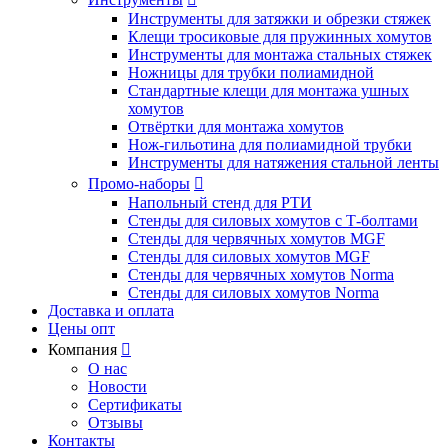
Инструменты для затяжки и обрезки стяжек
Клещи тросиковые для пружинных хомутов
Инструменты для монтажа стальных стяжек
Ножницы для трубки полиамидной
Стандартные клещи для монтажа ушных
хомутов
Отвёртки для монтажа хомутов
Нож-гильотина для полиамидной трубки
Инструменты для натяжения стальной ленты
Промо-наборы

Напольный стенд для РТИ
Стенды для силовых хомутов с Т-болтами
Стенды для червячных хомутов MGF
Стенды для силовых хомутов MGF
Стенды для червячных хомутов Norma
Стенды для силовых хомутов Norma
Доставка и оплата
Цены опт
Компания

О нас
Новости
Сертификаты
Отзывы
Контакты