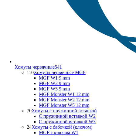
Хомуты червячные
541
110
Хомуты червячные MGF
MGF W1 9 mm
MGF W2 9 mm
MGF W5 9 mm
MGF Monster W1 12 mm
MGF Monster W2 12 mm
MGF Monster W5 12 mm
70
Хомуты с пружинной вставкой
С пружинной вставкой W2
С пружинной вставкой W3
24
Хомуты с бабочкой (ключом)
MGF с ключом W1