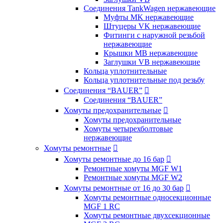
Соединения TankWagen нержавеющие
Муфты MK нержавеющие
Штуцеры VK нержавеющие
Фитинги с наружной резьбой
нержавеющие
Крышки MB нержавеющие
Заглушки VB нержавеющие
Кольца уплотнительные
Кольца уплотнительные под резьбу
Соединения “BAUER”

Соединения “BAUER”
Хомуты предохранительные

Хомуты предохранительные
Хомуты четырехболтовые
нержавеющие
Хомуты ремонтные

Хомуты ремонтные до 16 бар

Ремонтные хомуты MGF W1
Ремонтные хомуты MGF W2
Хомуты ремонтные от 16 до 30 бар

Хомуты ремонтные односекционные
MGF 1 RC
Хомуты ремонтные двухсекционные