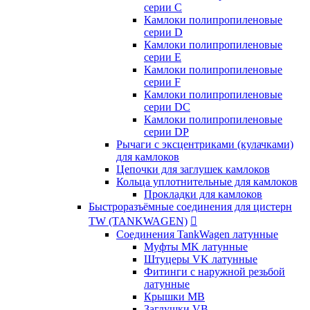
серии C
Камлоки полипропиленовые
серии D
Камлоки полипропиленовые
серии Е
Камлоки полипропиленовые
серии F
Камлоки полипропиленовые
серии DC
Камлоки полипропиленовые
серии DP
Рычаги с эксцентриками (кулачками)
для камлоков
Цепочки для заглушек камлоков
Кольца уплотнительные для камлоков
Прокладки для камлоков
Быстроразъёмные соединения для цистерн
TW (TANKWAGEN)

Соединения TankWagen латунные
Муфты MK латунные
Штуцеры VK латунные
Фитинги с наружной резьбой
латунные
Крышки MB
Заглушки VB