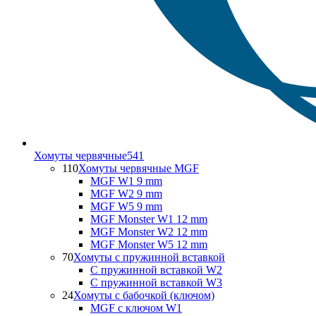
Хомуты червячные
541
110
Хомуты червячные MGF
MGF W1 9 mm
MGF W2 9 mm
MGF W5 9 mm
MGF Monster W1 12 mm
MGF Monster W2 12 mm
MGF Monster W5 12 mm
70
Хомуты с пружинной вставкой
С пружинной вставкой W2
С пружинной вставкой W3
24
Хомуты с бабочкой (ключом)
MGF с ключом W1