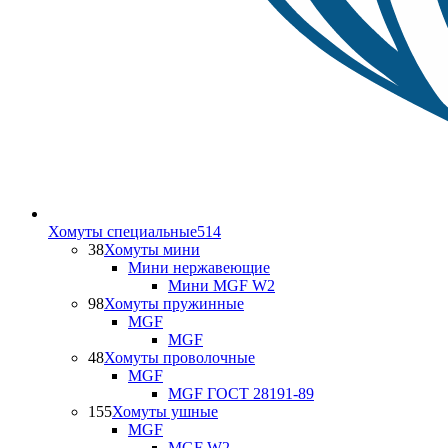
Хомуты специальные
514
38
Хомуты мини
Мини нержавеющие
Мини MGF W2
98
Хомуты пружинные
MGF
MGF
48
Хомуты проволочные
MGF
MGF ГОСТ 28191-89
155
Хомуты ушные
MGF
MGF W2