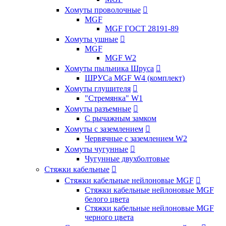
Хомуты проволочные

MGF
MGF ГОСТ 28191-89
Хомуты ушные

MGF
MGF W2
Хомуты пыльника Шруса

ШРУСа MGF W4 (комплект)
Хомуты глушителя

"Стремянка" W1
Хомуты разъемные

С рычажным замком
Хомуты с заземлением

Червячные с заземлением W2
Хомуты чугунные

Чугунные двухболтовые
Стяжки кабельные

Стяжки кабельные нейлоновые MGF

Стяжки кабельные нейлоновые MGF
белого цвета
Стяжки кабельные нейлоновые MGF
черного цвета