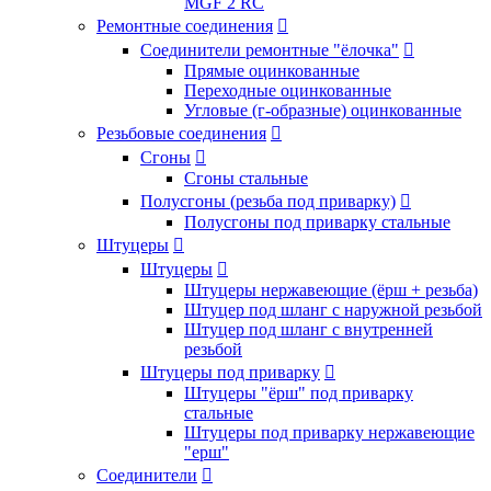
MGF 2 RC
Ремонтные соединения

Соединители ремонтные "ёлочка"

Прямые оцинкованные
Переходные оцинкованные
Угловые (г-образные) оцинкованные
Резьбовые соединения

Сгоны

Сгоны стальные
Полусгоны (резьба под приварку)

Полусгоны под приварку стальные
Штуцеры

Штуцеры

Штуцеры нержавеющие (ёрш + резьба)
Штуцер под шланг с наружной резьбой
Штуцер под шланг с внутренней
резьбой
Штуцеры под приварку

Штуцеры "ёрш" под приварку
стальные
Штуцеры под приварку нержавеющие
"ерш"
Соединители
