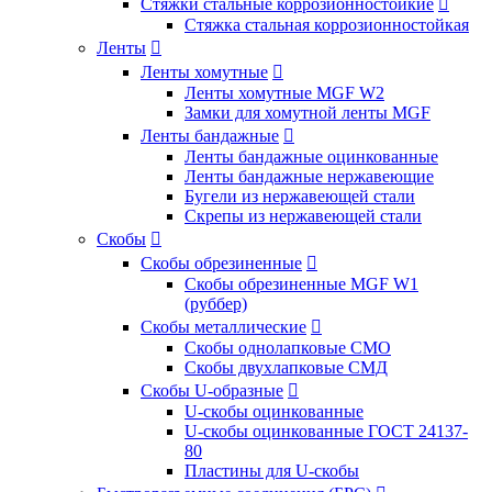
Стяжки стальные коррозионностойкие

Стяжка стальная коррозионностойкая
Ленты

Ленты хомутные

Ленты хомутные MGF W2
Замки для хомутной ленты MGF
Ленты бандажные

Ленты бандажные оцинкованные
Ленты бандажные нержавеющие
Бугели из нержавеющей стали
Скрепы из нержавеющей стали
Скобы

Скобы обрезиненные

Скобы обрезиненные MGF W1
(руббер)
Скобы металлические

Скобы однолапковые СМО
Скобы двухлапковые СМД
Скобы U-образные

U-скобы оцинкованные
U-скобы оцинкованные ГОСТ 24137-
80
Пластины для U-скобы