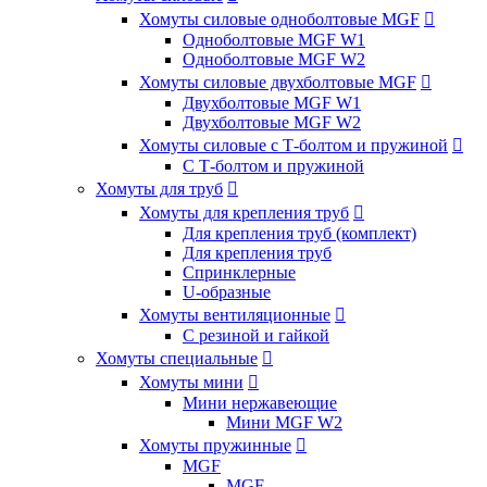
Хомуты силовые одноболтовые MGF

Одноболтовые MGF W1
Одноболтовые MGF W2
Хомуты силовые двухболтовые MGF

Двухболтовые MGF W1
Двухболтовые MGF W2
Хомуты силовые с Т-болтом и пружиной

С Т-болтом и пружиной
Хомуты для труб

Хомуты для крепления труб

Для крепления труб (комплект)
Для крепления труб
Спринклерные
U-образные
Хомуты вентиляционные

С резиной и гайкой
Хомуты специальные

Хомуты мини

Мини нержавеющие
Мини MGF W2
Хомуты пружинные

MGF
MGF