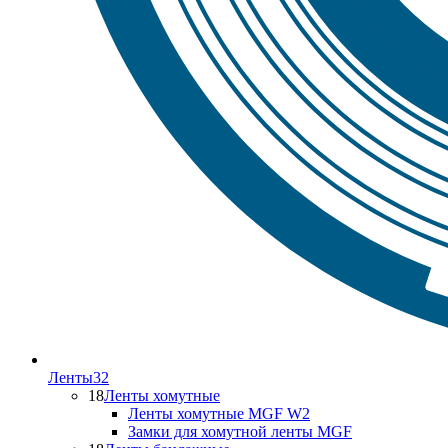
Ленты
32
18
Ленты хомутные
Ленты хомутные MGF W2
Замки для хомутной ленты MGF