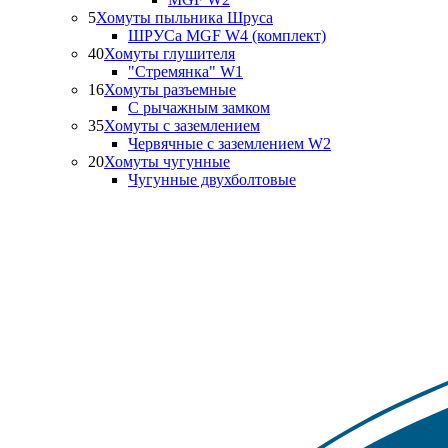
5
Хомуты пыльника Шруса
ШРУСа MGF W4 (комплект)
40
Хомуты глушителя
"Стремянка" W1
16
Хомуты разъемные
С рычажным замком
35
Хомуты с заземлением
Червячные с заземлением W2
20
Хомуты чугунные
Чугунные двухболтовые