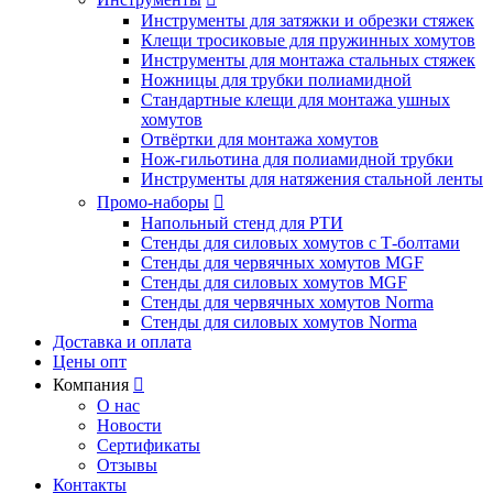
Инструменты для затяжки и обрезки стяжек
Клещи тросиковые для пружинных хомутов
Инструменты для монтажа стальных стяжек
Ножницы для трубки полиамидной
Стандартные клещи для монтажа ушных
хомутов
Отвёртки для монтажа хомутов
Нож-гильотина для полиамидной трубки
Инструменты для натяжения стальной ленты
Промо-наборы

Напольный стенд для РТИ
Стенды для силовых хомутов с Т-болтами
Стенды для червячных хомутов MGF
Стенды для силовых хомутов MGF
Стенды для червячных хомутов Norma
Стенды для силовых хомутов Norma
Доставка и оплата
Цены опт
Компания

О нас
Новости
Сертификаты
Отзывы
Контакты