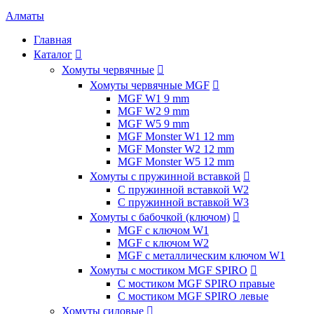
Алматы
Главная
Каталог

Хомуты червячные

Хомуты червячные MGF

MGF W1 9 mm
MGF W2 9 mm
MGF W5 9 mm
MGF Monster W1 12 mm
MGF Monster W2 12 mm
MGF Monster W5 12 mm
Хомуты с пружинной вставкой

С пружинной вставкой W2
С пружинной вставкой W3
Хомуты с бабочкой (ключом)

MGF с ключом W1
MGF с ключом W2
MGF с металлическим ключом W1
Хомуты с мостиком MGF SPIRO

С мостиком MGF SPIRO правые
С мостиком MGF SPIRO левые
Хомуты силовые
