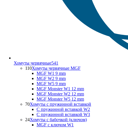
Хомуты червячные
541
110
Хомуты червячные MGF
MGF W1 9 mm
MGF W2 9 mm
MGF W5 9 mm
MGF Monster W1 12 mm
MGF Monster W2 12 mm
MGF Monster W5 12 mm
70
Хомуты с пружинной вставкой
С пружинной вставкой W2
С пружинной вставкой W3
24
Хомуты с бабочкой (ключом)
MGF с ключом W1