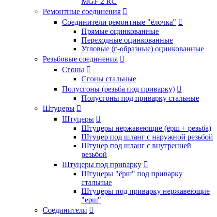
MGF 2 RC
Ремонтные соединения

Соединители ремонтные "ёлочка"

Прямые оцинкованные
Переходные оцинкованные
Угловые (г-образные) оцинкованные
Резьбовые соединения

Сгоны

Сгоны стальные
Полусгоны (резьба под приварку)

Полусгоны под приварку стальные
Штуцеры

Штуцеры

Штуцеры нержавеющие (ёрш + резьба)
Штуцер под шланг с наружной резьбой
Штуцер под шланг с внутренней
резьбой
Штуцеры под приварку

Штуцеры "ёрш" под приварку
стальные
Штуцеры под приварку нержавеющие
"ерш"
Соединители
