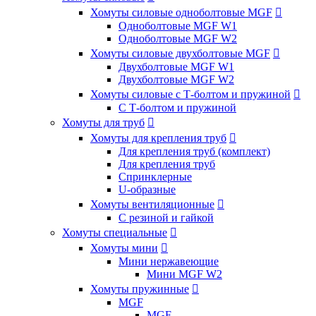
Хомуты силовые одноболтовые MGF

Одноболтовые MGF W1
Одноболтовые MGF W2
Хомуты силовые двухболтовые MGF

Двухболтовые MGF W1
Двухболтовые MGF W2
Хомуты силовые с Т-болтом и пружиной

С Т-болтом и пружиной
Хомуты для труб

Хомуты для крепления труб

Для крепления труб (комплект)
Для крепления труб
Спринклерные
U-образные
Хомуты вентиляционные

С резиной и гайкой
Хомуты специальные

Хомуты мини

Мини нержавеющие
Мини MGF W2
Хомуты пружинные

MGF
MGF