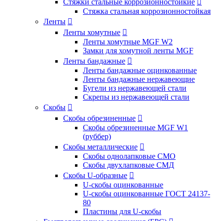
Стяжки стальные коррозионностойкие

Стяжка стальная коррозионностойкая
Ленты

Ленты хомутные

Ленты хомутные MGF W2
Замки для хомутной ленты MGF
Ленты бандажные

Ленты бандажные оцинкованные
Ленты бандажные нержавеющие
Бугели из нержавеющей стали
Скрепы из нержавеющей стали
Скобы

Скобы обрезиненные

Скобы обрезиненные MGF W1
(руббер)
Скобы металлические

Скобы однолапковые СМО
Скобы двухлапковые СМД
Скобы U-образные

U-скобы оцинкованные
U-скобы оцинкованные ГОСТ 24137-
80
Пластины для U-скобы