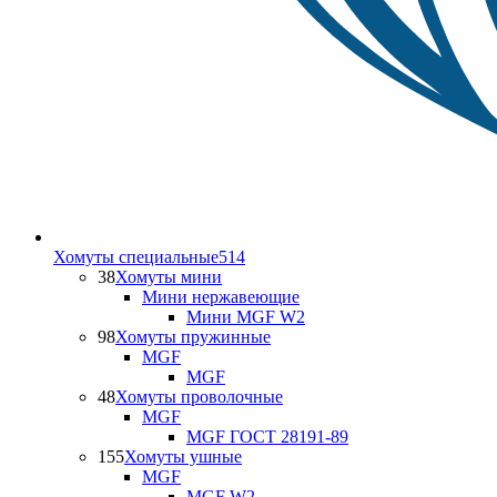
Хомуты специальные
514
38
Хомуты мини
Мини нержавеющие
Мини MGF W2
98
Хомуты пружинные
MGF
MGF
48
Хомуты проволочные
MGF
MGF ГОСТ 28191-89
155
Хомуты ушные
MGF
MGF W2