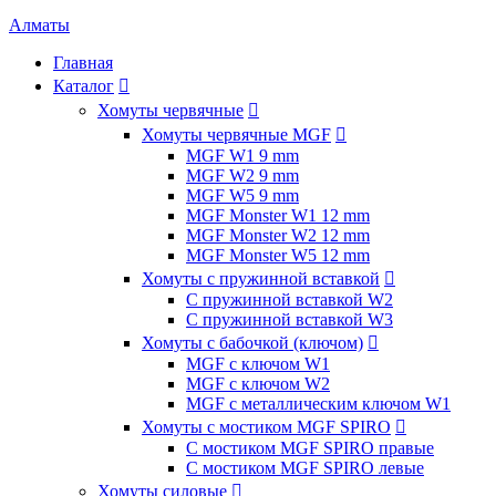
Алматы
Главная
Каталог

Хомуты червячные

Хомуты червячные MGF

MGF W1 9 mm
MGF W2 9 mm
MGF W5 9 mm
MGF Monster W1 12 mm
MGF Monster W2 12 mm
MGF Monster W5 12 mm
Хомуты с пружинной вставкой

С пружинной вставкой W2
С пружинной вставкой W3
Хомуты с бабочкой (ключом)

MGF с ключом W1
MGF с ключом W2
MGF с металлическим ключом W1
Хомуты с мостиком MGF SPIRO

С мостиком MGF SPIRO правые
С мостиком MGF SPIRO левые
Хомуты силовые
