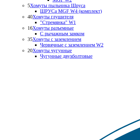
5
Хомуты пыльника Шруса
ШРУСа MGF W4 (комплект)
40
Хомуты глушителя
"Стремянка" W1
16
Хомуты разъемные
С рычажным замком
35
Хомуты с заземлением
Червячные с заземлением W2
20
Хомуты чугунные
Чугунные двухболтовые