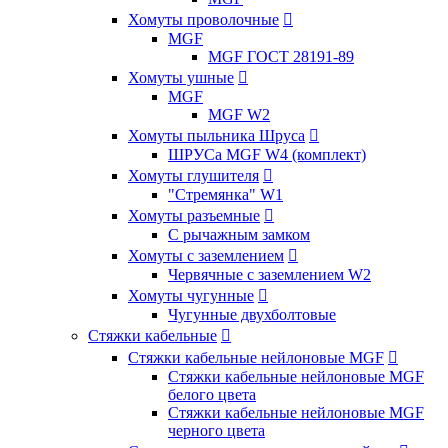
Хомуты проволочные

MGF
MGF ГОСТ 28191-89
Хомуты ушные

MGF
MGF W2
Хомуты пыльника Шруса

ШРУСа MGF W4 (комплект)
Хомуты глушителя

"Стремянка" W1
Хомуты разъемные

С рычажным замком
Хомуты с заземлением

Червячные с заземлением W2
Хомуты чугунные

Чугунные двухболтовые
Стяжки кабельные

Стяжки кабельные нейлоновые MGF

Стяжки кабельные нейлоновые MGF
белого цвета
Стяжки кабельные нейлоновые MGF
черного цвета