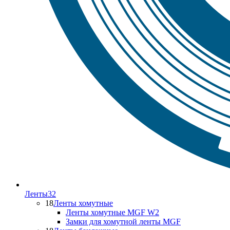
Ленты
32
18
Ленты хомутные
Ленты хомутные MGF W2
Замки для хомутной ленты MGF