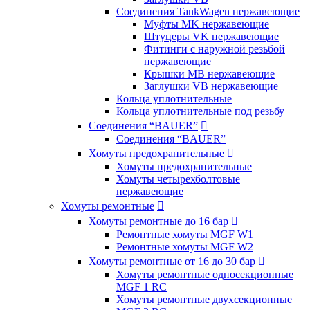
Соединения TankWagen нержавеющие
Муфты MK нержавеющие
Штуцеры VK нержавеющие
Фитинги с наружной резьбой
нержавеющие
Крышки MB нержавеющие
Заглушки VB нержавеющие
Кольца уплотнительные
Кольца уплотнительные под резьбу
Соединения “BAUER”

Соединения “BAUER”
Хомуты предохранительные

Хомуты предохранительные
Хомуты четырехболтовые
нержавеющие
Хомуты ремонтные

Хомуты ремонтные до 16 бар

Ремонтные хомуты MGF W1
Ремонтные хомуты MGF W2
Хомуты ремонтные от 16 до 30 бар

Хомуты ремонтные односекционные
MGF 1 RC
Хомуты ремонтные двухсекционные