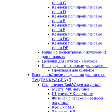
серии C
Камлоки полипропиленовые
серии D
Камлоки полипропиленовые
серии Е
Камлоки полипропиленовые
серии F
Камлоки полипропиленовые
серии DC
Камлоки полипропиленовые
серии DP
Рычаги с эксцентриками (кулачками)
для камлоков
Цепочки для заглушек камлоков
Кольца уплотнительные для камлоков
Прокладки для камлоков
Быстроразъёмные соединения для цистерн
TW (TANKWAGEN)

Соединения TankWagen латунные
Муфты MK латунные
Штуцеры VK латунные
Фитинги с наружной резьбой
латунные
Крышки MB
Заглушки VB