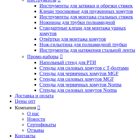
Инструменты для затяжки и обрезки стяжек
Клещи тросиковые для пружинных хомутов
Инструменты для монтажа стальных стяжек
Ножницы для трубки полиамидной
Стандартные клещи для монтажа ушных
хомутов
Отвёртки для монтажа хомутов
Нож-гильотина для полиамидной трубки
Инструменты для натяжения стальной ленты
Промо-наборы

Напольный стенд для РТИ
Стенды для силовых хомутов с Т-болтами
Стенды для червячных хомутов MGF
Стенды для силовых хомутов MGF
Стенды для червячных хомутов Norma
Стенды для силовых хомутов Norma
Доставка и оплата
Цены опт
Компания

О нас
Новости
Сертификаты
Отзывы
Контакты